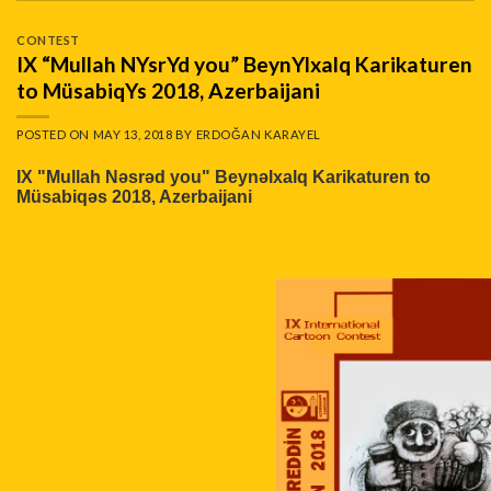
CONTEST
IX “Mullah NYsrYd you” BeynYlxalq Karikaturen
to MüsabiqYs 2018, Azerbaijani
POSTED ON
MAY 13, 2018
BY
ERDOĞAN KARAYEL
IX "Mullah Nəsrəd you" Beynəlxalq Karikaturen to
Müsabiqəs 2018, Azerbaijani