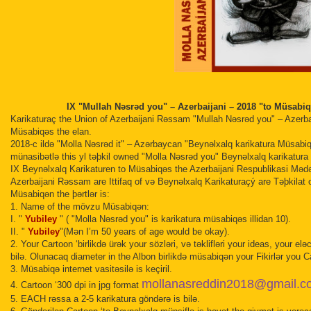
IX "Mullah Nəsrəd you" – Azerbaijani – 2018 "to Müsabiq
Karikaturaç the Union of Azerbaijani Rəssam "Mullah Nəsrəd you" – Azerbai
Müsabiqəs the elan.
2018-c ildə "Molla Nəsrəd it" – Azərbaycan "Beynəlxalq karikatura Müsa
münasibətlə this yl təþkil owned "Molla Nəsrəd you" Beynəlxalq karikatur
IX Beynəlxalq Karikaturen to Müsabiqəs the Azerbaijani Respublikasi Mədən
Azerbaijani Rəssam are Ittifaq of və Beynəlxalq Karikaturaçý are Təþkilat of 
Müsabiqən the þərtlər is:
1. Name of the mövzu Müsabiqən:
I. "
Yubiley
" ( "Molla Nəsrəd you" is karikatura müsabiqəs illidan 10).
II.
"
Yubiley
"(Mən I’m 50 years of age would be okay).
2. Your Cartoon ‘birlikdə ürək your sözləri, və təklifləri your ideas, your 
bilə.
Olunacaq diameter in the Albon birlikdə müsabiqən your Fikirlər you C
3. Müsabiqə internet vasitəsilə is keçiril.
mollanasreddin2018@gmail.co
4. Cartoon ‘300 dpi in jpg format
5. EACH rəssa a 2-5 karikatura göndərə is bilə.