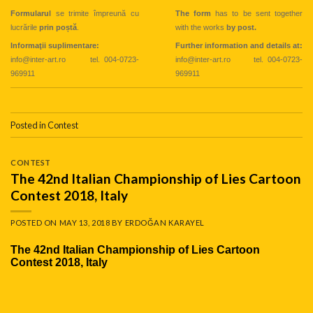
Formularul
se trimite împreună cu
The form
has to be sent together
lucrările
prin poștă
.
with the works
by post.
Informaţii suplimentare:
Further information and details at:
info@inter-art.ro tel. 004-0723-
info@inter-art.ro tel. 004-0723-
969911
969911
Posted in
Contest
CONTEST
The 42nd Italian Championship of Lies Cartoon
Contest 2018, Italy
POSTED ON
MAY 13, 2018
BY
ERDOĞAN KARAYEL
The 42nd Italian Championship of Lies Cartoon
Contest 2018, Italy