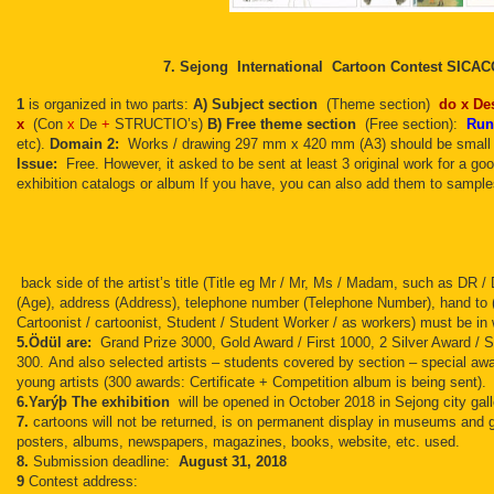
7. Sejong
International
Cartoon Contest SICAC
1
is organized in two parts:
A) Subject section
(Theme section)
do x De
x
(Con
x
De
+
STRUCTIO’s)
B) Free theme section
(Free section):
Run
etc).
Domain 2:
Works / drawing 297 mm x 420 mm (A3) should be small i
Issue:
Free.
However, it asked to be sent at least 3 original work for a go
exhibition catalogs or album If you have, you can also add them to sampl
back side of the artist’s title (Title eg Mr / Mr, Ms / Madam, such as DR
(Age), address (Address), telephone number (Telephone Number), hand to (
Cartoonist / cartoonist, Student / Student Worker / as workers) must be in 
5.Ödül are:
Grand Prize 3000, Gold Award / First 1000, 2 Silver Award / 
300.
And also selected artists – students covered by section – special aw
young artists (300 awards: Certificate + Competition album is being sent).
6.Yarýþ The exhibition
will be opened in October 2018 in Sejong city gall
7.
cartoons will not be returned, is on permanent display in museums and g
posters, albums, newspapers, magazines, books, website, etc. used.
8.
Submission deadline:
August 31, 2018
9
Contest address: