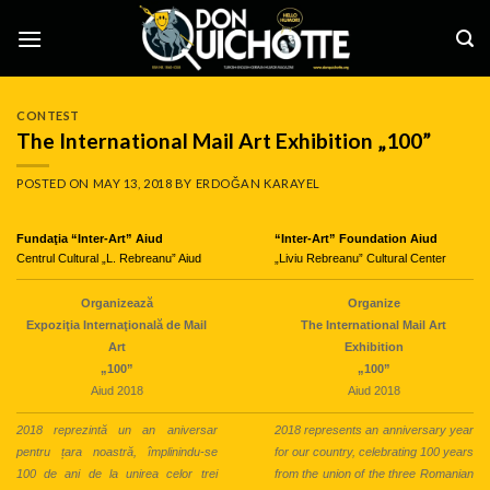
Skip
to
content
CONTEST
The International Mail Art Exhibition „100”
POSTED ON
MAY 13, 2018
BY
ERDOĞAN KARAYEL
Fundaţia “Inter-Art” Aiud
“Inter-Art” Foundation Aiud
Centrul Cultural „L. Rebreanu” Aiud
„Liviu Rebreanu” Cultural Center
Organizează
Organize
Expoziţia Internaţională de Mail
The International Mail Art
Art
Exhibition
„100”
„100”
Aiud 2018
Aiud 2018
2018 reprezintă un an aniversar
2018 represents an anniversary year
pentru țara noastră, împlinindu-se
for our country, celebrating 100 years
100 de ani de la unirea celor trei
from the union of the three Romanian