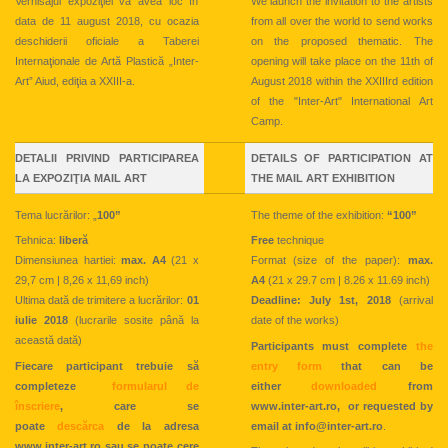
Vernisajul expoziţiei va avea loc în
We launch the invitation to the artists
data de 11 august 2018, cu ocazia
from all over the world to send works
deschiderii oficiale a Taberei
on the proposed thematic. The
Internaţionale de Artă Plastică „Inter-
opening will take place on the 11th of
Art” Aiud, ediţia a XXIII-a.
August 2018 within the XXIIIrd edition
of the "Inter-Art" International Art
Camp.
DETALII PRIVIND PARTICIPAREA
DETAILS OF PARTICIPATION AT
LA EXPOZIŢIA MAIL ART
THE MAIL ART EXHIBITION
Tema lucrărilor: „
100”
The theme of the exhibition:
“100”
Tehnica:
liberă
Free
technique
Dimensiunea hartiei:
max. A4
(21 x
Format (size of the paper):
max.
29,7 cm | 8,26 x 11,69 inch)
A4
(21 x 29.7 cm | 8.26 x 11.69 inch)
Ultima dată de trimitere a lucrărilor:
01
Deadline: July 1st, 2018
(arrival
iulie 2018
(lucrarile sosite până la
date of the works)
această dată)
Participants must complete
the
Fiecare participant trebuie să
entry form
that can be
completeze
formularul de
either
downloaded
from
înscriere
, care se
www.inter-art.ro, or requested by
poate
descărca
de la adresa
email at info@inter-art.ro
.
www.inter-art.ro sau se poate cere