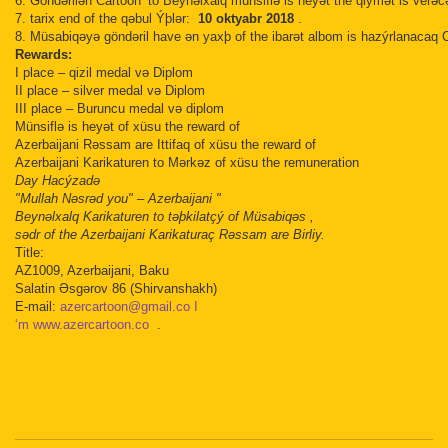
6. Göndərilən Cartoon ‘to Beynəlxalq münsiflə is heyət the qiymət is verə
7. tarix end of the qəbul Ýþlər:
10 oktyabr 2018
.
8. Müsabiqəyə göndəril have ən yaxþ of the ibarət albom is hazýrlanacaq 
Rewards:
I place – qizil medal və Diplom
II place – silver medal və Diplom
III place – Buruncu medal və diplom
Münsiflə is heyət of xüsu the reward of
Azerbaijani Rəssam are Ittifaq of xüsu the reward of
Azerbaijani Karikaturen to Mərkəz of xüsu the remuneration
Day Hacýzadə
"Mullah Nəsrəd you" – Azerbaijani "
Beynəlxalq Karikaturen to təþkilatçý of Müsabiqəs ,
sədr of the Azerbaijani Karikaturaç Rəssam are Birliy.
Title:
AZ1009, Azerbaijani, Baku
Salatin Əsgərov 86 (Shirvanshakh)
E-mail:
azercartoon@gmail.co I
‘m www.azercartoon.co
.