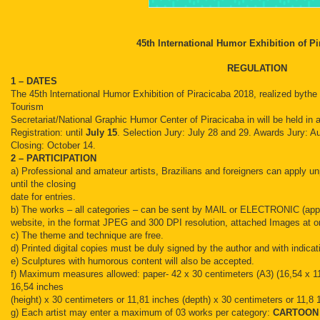
45th lnternational Humor Exhibition of Pi
REGULATION
1 – DATES
The 45th lnternational Humor Exhibition of Piracicaba 2018, realized bythe 
Tourism
Secretariat/National Graphic Humor Center of Piracicaba in will be held in
Registration: until
July 15
. Selection Jury: July 28 and 29. Awards Jury: 
Closing: October 14.
2 – PARTICIPATION
a) Professional and amateur artists, Brazilians and foreigners can apply u
until the closing
date for entries.
b) The works – all categories – can be sent by MAlL or ELECTRONIC (applic
website, in the format JPEG and 300 DPI resolution, attached Images at o
c) The theme and technique are free.
d) Printed digital copies must be duly signed by the author and with indicati
e) Sculptures with humorous content will also be accepted.
f) Maximum measures allowed: paper- 42 x 30 centimeters (A3) (16,54 x 11
16,54 inches
(height) x 30 centimeters or 11,81 inches (depth) x 30 centimeters or 11,8 
g) Each artist may enter a maximum of 03 works per category:
CARTOO