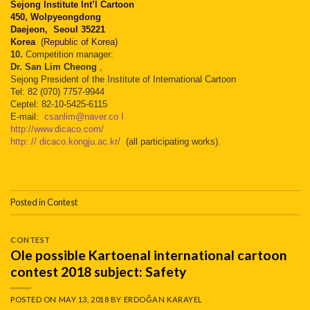
Sejong Institute Int’l Cartoon
450, Wolpyeongdong
Daejeon,
Seoul 35221
Korea
(Republic of Korea)
10.
Competition manager:
Dr.
San Lim Cheong
,
Sejong President of the Institute of International Cartoon
Tel: 82 (070) 7757-9944
Ceptel: 82-10-5425-6115
E-mail:
csanlim@naver.co I
http://www.dicaco.com/
http: // dicaco.kongju.ac.kr/
(all participating works).
Posted in
Contest
CONTEST
Ole possible Kartoenal international cartoon
contest 2018 subject: Safety
POSTED ON
MAY 13, 2018
BY
ERDOĞAN KARAYEL