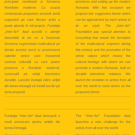
principate românești și formarea
provinces and setting up the modern
României moderne. Cu ocazia
Romania. With this occasion we
centenarului propunem această temă
propose this suggestive theme which
sugestivă pe care fiecare artist o
can be approached by each artists in
poate aborda în stil propriu. Fundația
its on style. The „Inter-Art”
„Inter-Art” Aiud acordă o atenție
Foundation pay special attention to
deosebită la tot ce a însemnat
everything that meant the formation
formarea segmentului multicultural pe
of the multicultural segment during
durata acestui secol și promovarea
this century and the promotion of the
valorilor etnice care înseamnă
ethnic values which means the
zestrea culturală cu care putem
cultural heritage with which we can
promova o Românie modernă,
promote a modern Romania, built on
construită pe relații interetnice
durable interethnic relations. We
durabile. Lansăm invitaţia către artiþti
launch the invitation to artists from all
din lumea intreagă să trimită lucrări pe
over the world to send works on the
tema propusă.
proposed theme.
Fundaţia “Inter-Art” Aiud lansează o
The "Inter-Art" Foundation Aiud
nouă provocare pentru artiþtii din
launches a new challenge for the
lumea întreagă.
artists from all over the world.