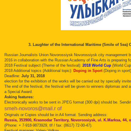
3. Laughter of the International Maritime (Smile of Sea) 
Russian Journalists Union Novorossiysk Novorossiysk city management by b
2016 in collaboration with the Russian Academy of Fine Arts is preparing for
2018 Festival subject (Theme of the festival):
2018 World Cup
(World Cup
2018 Additional topics (Additional topic):
Doping in Sport
(Doping in sport
Deadline:
July 31, 2018
election for the exhibition of the works will be carried out by specially invit
The end of the festival, the festival will be given to winners diplomas and
a Special Award.
Asking features:
Electronically works to be sent in JPEG format (300 dpi) should be.
Sendi
smeh-novoros@mail.r of
Originals or Copies should be in A4 format.
Sending address:
Russia, 353900, Krasnodar Territory, Novorossiysk, ul.
K.Marksa, 44, 
(Phone: + 7-918-9873929, tlf / fax: (8617) 72-00-47).
Festival manager: Valery Volkov