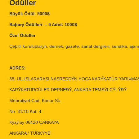
Ödüller
Büyük Ödül: 5000$
Baþarý Ödülleri – 5 Adet: 1000$
Özel Ödüller
Çeþitli kuruluþlarýn, dernek, gazete, sanat dergileri, sendika, ajans
ADRES:
38. ULUSLARARASI NASREDDÝN HOCA KARÝKATÜR YARIÞMA
KARÝKATÜRCÜLER DERNEÐÝ, ANKARA TEMSÝLCÝLÝÐÝ
Meþrutiyet Cad. Konur Sk.
No: 31/10 Kat: 4
Kýzýlay 06420 ÇANKAYA
ANKARA / TÜRKÝYE