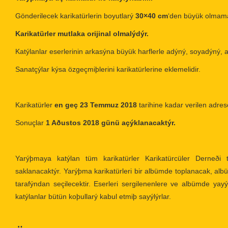
Gönderilecek karikatürlerin boyutlarý
30×40 cm
‘den büyük olmama
Karikatürler mutlaka orijinal olmalýdýr.
Katýlanlar eserlerinin arkasýna büyük harflerle adýný, soyadýný, a
Sanatçýlar kýsa özgeçmiþlerini karikatürlerine eklemelidir.
Karikatürler
en geç 23 Temmuz 2018
tarihine kadar verilen adre
Sonuçlar
1 Aðustos 2018 günü açýklanacaktýr.
Yarýþmaya katýlan tüm karikatürler Karikatürcüler Derneði
saklanacaktýr. Yarýþma karikatürleri bir albümde toplanacak, alb
tarafýndan seçilecektir. Eserleri sergilenenlere ve albümde ya
katýlanlar bütün koþullarý kabul etmiþ sayýlýrlar.