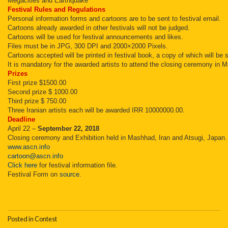
Megacities and Earthquake
Festival Rules and Regulations
Personal information forms and cartoons are to be sent to festival email.
Cartoons already awarded in other festivals will not be judged.
Cartoons will be used for festival announcements and likes.
Files must be in JPG, 300 DPI and 2000×2000 Pixels.
Cartoons accepted will be printed in festival book, a copy of which will be se
It is mandatory for the awarded artists to attend the closing ceremony in 
Prizes
First prize $1500.00
Second prize $ 1000.00
Third prize $ 750.00
Three Iranian artists each will be awarded IRR 10000000.00.
Deadline
April 22 –
September 22, 2018
Closing ceremony and Exhibition held in Mashhad, Iran and Atsugi, Japan.
www.ascn.info
cartoon@ascn.info
Click here
for festival information file.
Festival Form on
source
.
Posted in
Contest