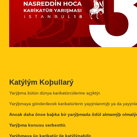
Katýlým Koþullarý
Yarýþma bütün dünya karikatürcülerine açýktýr.
Yarýþmaya gönderilecek karikatürlerin yayýnlanmýþ ya da yayýn
Ancak daha önce baþka bir yarýþmada ödül almamýþ olmalýd
Yarýþma konusu serbesttir.
Yarýþmaya üç karikatür ile katýlýnabilir.