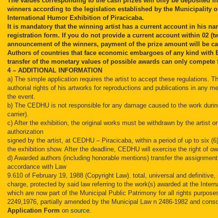
The values corresponding to the cash prizes will only be deposited in
winners according
to the legislation established by the Municipality o
International Humor Exhibition of Piracicaba.
It is mandatory that the winning artist has a current account in his n
registration form. If you
do not provide a current account within 02 (
announcement of the winners, payment of the prize amount will be ca
Authors of countries that face economic embargoes of any kind with 
transfer of the monetary values of possible awards can only compete 
4 – ADDITIONAL INFORMATION
a) The simple application requires the artist to accept these regulations. Th
authorial rights of his artworks for reproductions and publications in any me
the event.
b) The CEDHU is not responsible for any damage caused to the work during 
carrier).
c) After the exhibition, the original works must be withdrawn by the artist or
authorization
signed by the artist, at CEDHU – Piracicaba, within a period of up to six (
the exhibition show. After the deadline, CEDHU will exercise the right of own
d) Awarded authors (including honorable mentions) transfer the assignment o
accordance with Law
9.610 of February 19, 1988 (Copyright Law). total, universal and definitive, 
charge, protected by said law referring to the work(s) awarded at the Intern
which are now part of the Municipal Public Patrimony for all rights purpos
2249,1976, partially amended by the Municipal Law n 2486-1982 and conso
Application Form
on
source
.