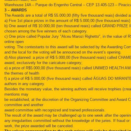
Warehouse 14A – Parque do Engenho Central – CEP 13.405-123 – Piraci
3 – AWARDS
The Awards are a totaI of R$ 55.000,00 (fifty five thousand reais) divided a
a) Five 1st place prizes in the amount of R$ 5.000,00 (five thousand reais
b) One award of R$ 10.000,00 (ten thousand reais) called GRAND P
chosen among the five winners of each category.
c) One prize called Popular Jury "Alceu Marozi Righetto", in the value of 
online open
voting. The contestants to this award will be selected by the Awarding Co
and the local for the voting will be announced on the event’s opening.
d) Also planned: a prize of R$ 5.000,00 (five thousand reais) called
award, exclusively for the caricature category;
e) a prize of R$5.000,00 (five thousand reais) called UNIMED HEALTH AWA
the themes of health
f) a prize of R$ 5.000,00 (five thousand reais) called ÁGUAS DO MIRANT
authors in any category.
Besides the monetary value, the winning authors will receive trophies (crea
mentions may
be established, at the discretion of the Organizing Committee and Award C
committee and another
award committee with recognized and trained professionals.
The result of the award may be challenged up to one week after the opening
any irregularities committed without the knowledge of the juries. If fraud o
work, the prize awarded will be canceled.