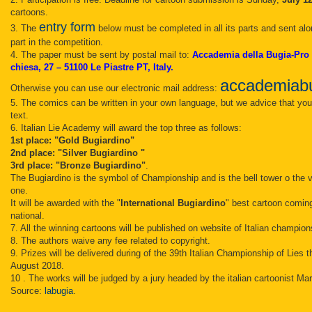
cartoons.
entry form
3. The
below must be completed in all its parts and sent alo
part in the competition.
4. The paper must be sent by postal mail to:
Accademia della Bugia-Pro L
chiesa, 27 – 51100 Le Piastre PT, Italy.
accademiab
Otherwise you can use our electronic mail address:
5. The comics can be written in your own language, but we advice that yo
text.
6. Italian Lie Academy will award the top three as follows:
1st place: "Gold Bugiardino"
2nd place: "Silver Bugiardino "
3rd place: "Bronze Bugiardino"
.
The Bugiardino is the symbol of Championship and is the bell tower o the vi
one.
It will be awarded with the "
International Bugiardino
" best cartoon comin
national.
7. All the winning cartoons will be published on website of Italian champions
8. The authors waive any fee related to copyright.
9. Prizes will be delivered during of the 39th Italian Championship of Lies 
August 2018.
10 . The works will be judged by a jury headed by the italian cartoonist Ma
Source:
labugia
.