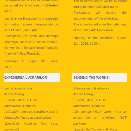
The selected works will be exhibited
pe email de la adresa info@inter-
during the International Artcamp.
art.ro
Participants will receive the
Lucrările vor fi expuse într-o expoziţie
documentation of the exhibition.
din cadrul Taberei Internaţionale de
The artworks will enter the patrimony
Artă Plastică „Inter-Art”.
of the “Inter-Art” Foundation.
Participanţii vor primi documentaţia
Opening of the exhibition: August
expoziţiei. Lucrările nu se returnează,
11th, 2018, 19.00hr.
ele vor intra în patrimoniul Fundaţiei
“Inter-Art” Aiud, România.
Vernisajul: 11 august 2018, orele
19,00
EXPEDIEREA LUCRĂRILOR
SENDING THE WORKS
Lucrările se trimit la:
Submission of final works:
Þtefan Balog
Þtefan Balog
515200 – Aiud, C.P. 40
515200 – Aiud, C.P. 40
Judeţul Alba, Romania
Judeţul Alba, Romania
(Vă rugăm expediaţi lucrările numai în
(We accept ONLY works sent as
format plic. Nu se acceptă colete.
letters (in an envelope, NOT
Specificati: Continut fara scop
package.
comercial)
Specify: No Commercial Value)