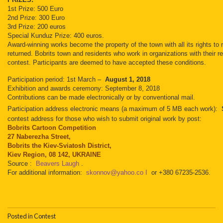
1st Prize: 500 Euro
2nd Prize: 300 Euro
3rd Prize: 200 euros
Special Kunduz Prize: 400 euros.
Award-winning works become the property of the town with all its rights to 
returned.
Bobrits town and residents who work in organizations with their re
contest.
Participants are deemed to have accepted these conditions.
Participation period: 1st March –
August 1, 2018
Exhibition and awards ceremony: September 8, 2018
Contributions can be made electronically or by conventional mail.
Participation address electronic means (a maximum of 5 MB each work):
contest address for those who wish to submit original work by post:
Bobrits Cartoon Competition
27 Naberezha Street,
Bobrits the Kiev-Sviatosh District,
Kiev Region, 08 142, UKRAINE
Source :
Beavers Laugh
.
For additional information:
skonnov@yahoo.co I
or +380 67235-2536.
Posted in
Contest