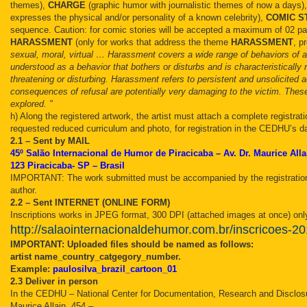
themes),
CHARGE
(graphic humor with journalistic themes of now a days)
expresses the physical and/or personality of a known celebrity),
COMIC S
sequence. Caution: for comic stories will be accepted a maximum of 02 p
HARASSMENT
(only for works that address the theme
HARASSMENT
, p
sexual, moral, virtual … Harassment covers a wide range of behaviors of an 
understood as a behavior that bothers or disturbs and is characteristically r
threatening or disturbing. Harassment refers to persistent and unsolicited
consequences of refusal are potentially very damaging to the victim. The
explored. "
h) Along the registered artwork, the artist must attach a complete registration
requested reduced curriculum and photo, for registration in the CEDHU’s d
2.1 – Sent by MAlL
45º Salão Internacional de Humor de Piracicaba – Av. Dr. Maurice Alla
123 Piracicaba- SP – Brasil
IMPORTANT: The work submitted must be accompanied by the registration
author.
2.2 – Sent INTERNET (ONLINE FORM)
Inscriptions works in JPEG format, 300 DPI (attached images at once) onl
http://salaointernacionaldehumor.com.br/inscricoes-20
IMPORTANT: Uploaded files should be named as follows:
artist name_country_catgegory_number.
Example:
paulosilva_brazil_cartoon_01
2.3 Deliver in person
In the CEDHU – National Center for Documentation, Research and Disclosu
Maurice Allain, 454 –