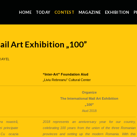
HOME
TODAY
CONTEST
MAGAZINE
EXHIBITION
P
ail Art Exhibition „100”
RAYEL
“Inter-Art” Foundation Aiud
„Liviu Rebreanu” Cultural Center
Organize
The International Mail Art Exhibition
„100”
Aiud 2018
ra noastră,
2018 represents an anniversary year for our country,
i principate
celebrating 100 years from the union of the three Romanian
 Cu ocazia
provinces and setting up the modern Romania. With this