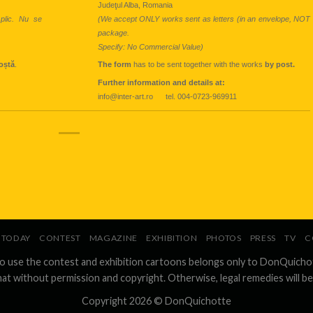
Judeţul Alba, Romania
 plic. Nu se
(We accept ONLY works sent as letters (in an envelope, NOT
package.
Specify: No Commercial Value)
oștă
.
The form
has to be sent together with the works
by post.
Further information and details at:
info@inter-art.ro tel. 004-0723-969911
TODAY
CONTEST
MAGAZINE
EXHIBITION
PHOTOS
PRESS
TV
C
to use the contest and exhibition cartoons belongs only to DonQuicho
hat without permission and copyright. Otherwise, legal remedies will be
Copyright 2026 ©
DonQuichotte