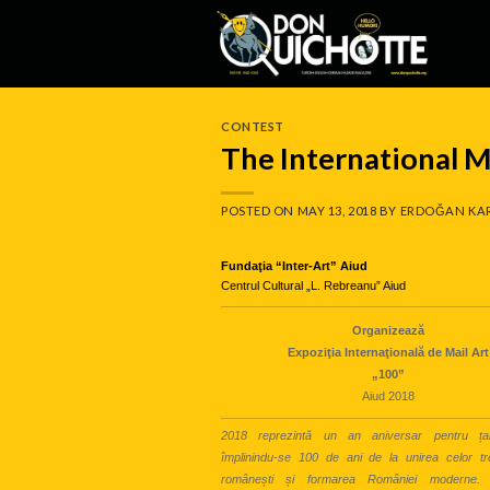
Skip
to
content
CONTEST
The International M
POSTED ON
MAY 13, 2018
BY
ERDOĞAN KA
Fundaţia “Inter-Art” Aiud
Centrul Cultural „L. Rebreanu” Aiud
Organizează
Expoziţia Internaţională de Mail Art
„100”
Aiud 2018
2018 reprezintă un an aniversar pentru ța
împlinindu-se 100 de ani de la unirea celor tre
românești și formarea României moderne.