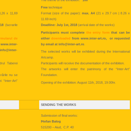
Free
technique
,26 x 11,69
Format (size of the paper):
max. A4
(21 x 29.7 cm | 8.26 x
11.69 inch)
018
(lucrarile
Deadline: July 1st, 2018
(arrival date of the works)
Participants must complete
the entry form
that can be
rmularul de
either
downloaded
from www.inter-art.ro, or requested
 www.inter-
by email at info@inter-art.ro
.
 info@inter-
The selected works will be exhibited during the International
Artcamp.
drul Taberei
Participants will receive the documentation of the exhibition.
The artworks will enter the patrimony of the “Inter-Art”
crările nu se
Foundation.
i “Inter-Art”
Opening of the exhibition: August 11th, 2018, 19.00hr.
SENDING THE WORKS
Submission of final works:
Þtefan Balog
515200 – Aiud, C.P. 40