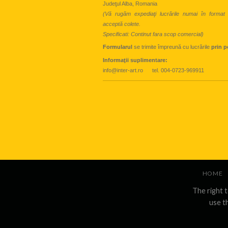
Judeţul Alba, Romania
(Vă rugăm expediaţi lucrările numai în format
acceptă colete.
Specificati: Continut fara scop comercial)
Formularul
se trimite împreună cu lucrările
prin p
Informaţii suplimentare:
info@inter-art.ro tel. 004-0723-969911
HOME
The right 
use t