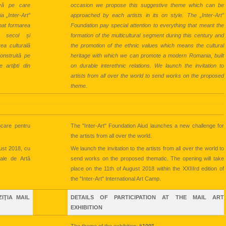
ivă pe care
occasion we propose this suggestive theme which can be
ia „Inter-Art”
approached by each artists in its on style. The „Inter-Art”
nat formarea
Foundation pay special attention to everything that meant the
ui secol și
formation of the multicultural segment during this century and
ea culturală
the promotion of the ethnic values which means the cultural
nstruită pe
heritage with which we can promote a modern Romania, built
e artiþti din
on durable interethnic relations. We launch the invitation to
artists from all over the world to send works on the proposed
theme.
ocare pentru
The "Inter-Art" Foundation Aiud launches a new challenge for
the artists from all over the world.
gust 2018, cu
We launch the invitation to the artists from all over the world to
nale de Artă
send works on the proposed thematic. The opening will take
place on the 11th of August 2018 within the XXIIIrd edition of
the "Inter-Art" International Art Camp.
IŢIA MAIL
DETAILS OF PARTICIPATION AT THE MAIL ART
EXHIBITION
The theme of the exhibition:
“100”