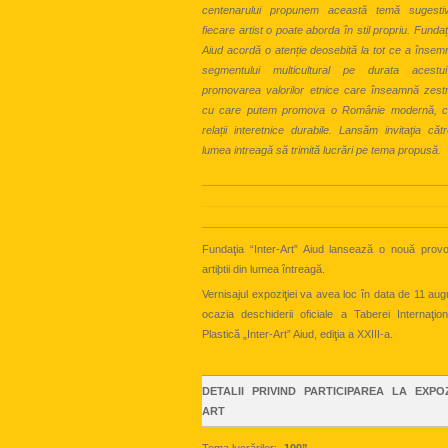
centenarului propunem această temă sugest
fiecare artist o poate aborda în stil propriu. Fundaț
Aiud acordă o atenție deosebită la tot ce a însem
segmentului multicultural pe durata acest
promovarea valorilor etnice care înseamnă zestr
cu care putem promova o Românie modernă, co
relații interetnice durabile. Lansăm invitaţia cătr
lumea intreagă să trimită lucrări pe tema propusă.
Fundaţia “Inter-Art” Aiud lansează o nouă prov
artiþtii din lumea întreagă.
Vernisajul expoziţiei va avea loc în data de 11 au
ocazia deschiderii oficiale a Taberei Internaţio
Plastică „Inter-Art” Aiud, ediţia a XXIII-a.
DETALII PRIVIND PARTICIPAREA LA EXPOZ
ART
Tema lucrărilor: „
100”