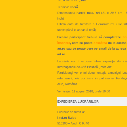
Tehnica:
liberă
Dimensiunea hartiei:
max. A4
(21 x 29,7 cm | 8
inch)
Ultima dată de trimitere a lucrărilor:
01 iulie 2
sosite până la această dată)
Fiecare participant trebuie să completeze
fo
înscriere
, care se poate
descărca
de la adresa
art.ro sau se poate cere pe email de la adresa
art.ro
Lucrările vor fi expuse într-o expoziţie din ca
Internaţionale de Artă Plastică „Inter-Art”.
Participanţii vor primi documentaţia expoziţiei. Lu
returnează, ele vor intra în patrimoniul Fundaţie
Aiud, România.
Vernisajul: 11 august 2018, orele 19,00
EXPEDIEREA LUCRĂRILOR
Lucrările se trimit la:
Þtefan Balog
515200 – Aiud, C.P. 40