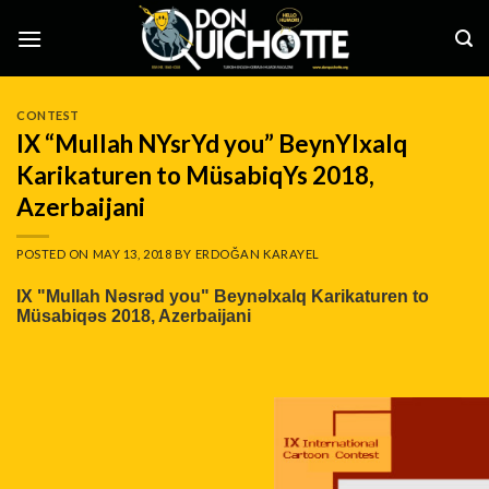
Skip
to
content
CONTEST
IX “Mullah NYsrYd you” BeynYlxalq
Karikaturen to MüsabiqYs 2018,
Azerbaijani
POSTED ON
MAY 13, 2018
BY
ERDOĞAN KARAYEL
IX "Mullah Nəsrəd you" Beynəlxalq Karikaturen to
Müsabiqəs 2018, Azerbaijani