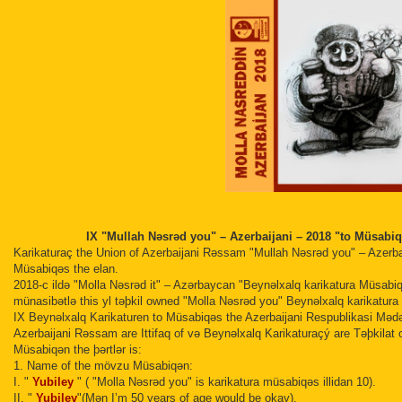
IX "Mullah Nəsrəd you" – Azerbaijani – 2018 "to Müsabiq
Karikaturaç the Union of Azerbaijani Rəssam "Mullah Nəsrəd you" – Azerbai
Müsabiqəs the elan.
2018-c ildə "Molla Nəsrəd it" – Azərbaycan "Beynəlxalq karikatura Müsa
münasibətlə this yl təþkil owned "Molla Nəsrəd you" Beynəlxalq karikatur
IX Beynəlxalq Karikaturen to Müsabiqəs the Azerbaijani Respublikasi Mədən
Azerbaijani Rəssam are Ittifaq of və Beynəlxalq Karikaturaçý are Təþkilat of 
Müsabiqən the þərtlər is:
1. Name of the mövzu Müsabiqən:
I. "
Yubiley
" ( "Molla Nəsrəd you" is karikatura müsabiqəs illidan 10).
II.
"
Yubiley
"(Mən I’m 50 years of age would be okay).