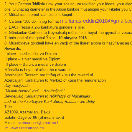
2. Your Cartoon ‘birlikdə ürək your sözləri, və təklifləri your ideas, your 
bilə.
Olunacaq diameter in the Albon birlikdə müsabiqən your Fikirlər you C
3. Müsabiqə internet vasitəsilə is keçiril.
mollanasreddin2018@gmail.co
4. Cartoon ‘300 dpi in jpg format
5. EACH rəssa a 2-5 karikatura göndərə is bilə.
6. Göndərilən Cartoon ‘to Beynəlxalq münsiflə is heyət the qiymət is verə
7. tarix end of the qəbul Ýþlər:
10 oktyabr 2018
.
8. Müsabiqəyə göndəril have ən yaxþ of the ibarət albom is hazýrlanacaq 
Rewards:
I place – qizil medal və Diplom
II place – silver medal və Diplom
III place – Buruncu medal və diplom
Münsiflə is heyət of xüsu the reward of
Azerbaijani Rəssam are Ittifaq of xüsu the reward of
Azerbaijani Karikaturen to Mərkəz of xüsu the remuneration
Day Hacýzadə
"Mullah Nəsrəd you" – Azerbaijani "
Beynəlxalq Karikaturen to təþkilatçý of Müsabiqəs ,
sədr of the Azerbaijani Karikaturaç Rəssam are Birliy.
Title:
AZ1009, Azerbaijani, Baku
Salatin Əsgərov 86 (Shirvanshakh)
E-mail:
azercartoon@gmail.co I
‘m www.azercartoon.co
.