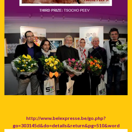
http://www.belexpresse.be/go.php?
go=303145d&do=details&return&pg=510&word