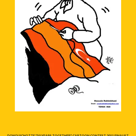
DONQUICHOTTE "50 YEARS TOGETHER" CARTOON CONTEST 2011 FINALIST