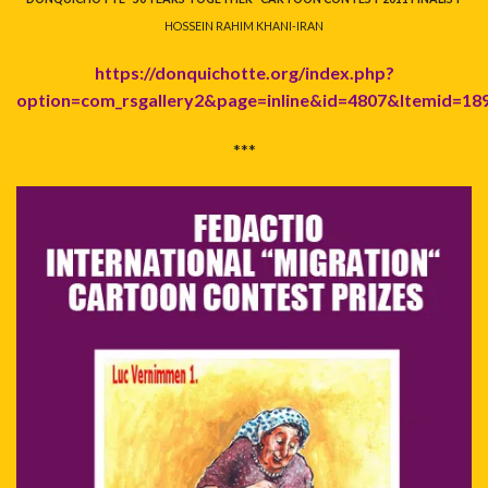
HOSSEIN RAHIM KHANI-IRAN
https://donquichotte.org/index.php?
option=com_rsgallery2&page=inline&id=4807&Itemid=18
***