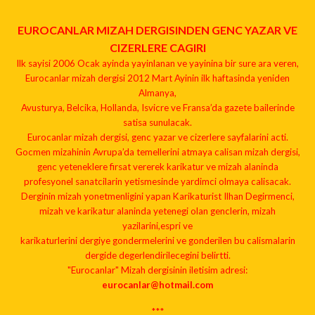
EUROCANLAR MIZAH DERGISINDEN GENC YAZAR VE
CIZERLERE CAGIRI
Ilk sayisi 2006 Ocak ayinda yayinlanan ve yayinina bir sure ara veren,
Eurocanlar mizah dergisi 2012 Mart Ayinin ilk haftasinda yeniden
Almanya,
Avusturya, Belcika, Hollanda, Isvicre ve Fransa’da gazete bailerinde
satisa sunulacak.
Eurocanlar mizah dergisi, genc yazar ve cizerlere sayfalarini acti.
Gocmen mizahinin Avrupa’da temellerini atmaya calisan mizah dergisi,
genc yeteneklere firsat vererek karikatur ve mizah alaninda
profesyonel sanatcilarin yetismesinde yardimci olmaya calisacak.
Derginin mizah yonetmenligini yapan Karikaturist Ilhan Degirmenci,
mizah ve karikatur alaninda yetenegi olan genclerin, mizah
yazilarini,espri ve
karikaturlerini dergiye gondermelerini ve gonderilen bu calismalarin
dergide degerlendirilecegini belirtti.
"Eurocanlar" Mizah dergisinin iletisim adresi:
eurocanlar@hotmail.com
***