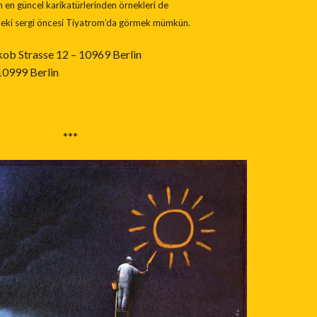
n en güncel karikatürlerinden örnekleri de
eki sergi öncesi Tiyatrom’da görmek mümkün.
akob Strasse 12 – 10969 Berlin
10999 Berlin
***