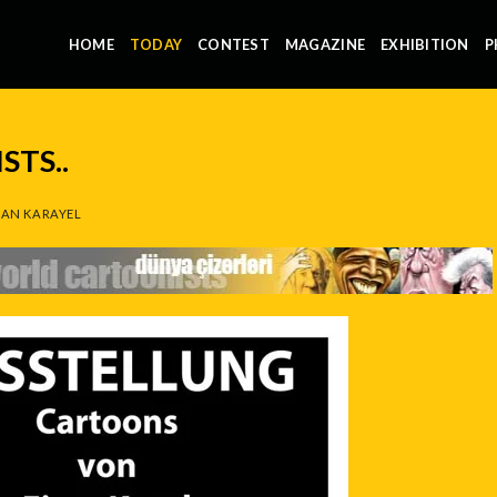
HOME
TODAY
CONTEST
MAGAZINE
EXHIBITION
P
TS..
AN KARAYEL