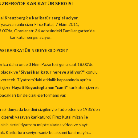
ZBERG’DE KARIKATÜR SERGISI
al Kreuzberg’de karikatür sergisi aciyor.
yasayan ünlü cizer Firuz Kutal, 7 Ekim 2011,
00’da, Oranienstr. 34 adresindeki Familiengarten’de
karikatür sergisi aciyor.
YASI KARIKATÜR NEREYE GIDIYOR ?
ayrica daha önce 3 Ekim Pazartesi günü saat 18.00’de
 olacak ve
"Siyasi karikatur nereye gidiyor?"
konulu
 verecek. Tiyatrom’daki etkinlik kapsaminda ayrica
li çizer
Hayati Boyacioglu
‘nun
"canli"
karikatür çizerek
pacaklari bir de çizgi-performans var.
sel dünyada kendini cizgileriyle ifade eden ve 1985’den
 cizerek yasayan karikatürcü Firuz Kutal mizah ile
inin sirrini tiyatrom müptelalarina video ve slayt
cak. Karikatürü seviyorsaniz bu aksami kacirmayin…