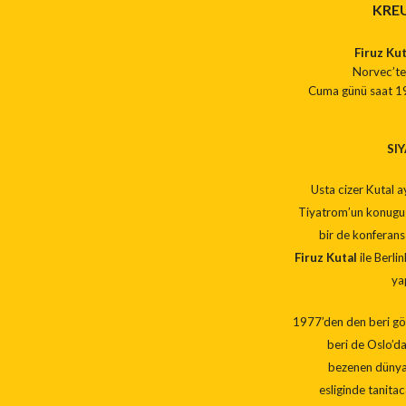
KREU
Firuz Kut
Norvec’te 
Cuma günü saat 19.
SI
Usta cizer Kutal 
Tiyatrom’un konugu
bir de konferans
Firuz Kutal
ile Berlin
ya
1977’den den beri gör
beri de Oslo’da
bezenen dünyas
esliginde tanita