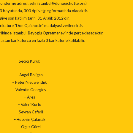
 gönderme adresi: sehriistanbul@donquichotte.org)
A3 boyutunda, 300 dpi ve jpeg formatinda olacaktir.
giye son katilim tarihi 31 Aralik 2012’dir.
arikatüre "Don Quichotte" madalyasi verilecektir.
rihinde Istanbul-Beyoglu Ögretmenevi’nde gerçeklesecektir.
astan karikatürcü en fazla 3 karikatürle katilabilir.
Seçici Kurul:
– Angel Boligan
– Peter Nieuwendijk
– Valentin Georgiev
– Ares
– Valeri Kurtu
– Seyran Caferli
– Hüseyin Çakmak
– Oguz Gürel