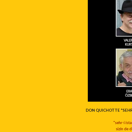
DON QUICHOTTE "SEHR-
"
s
ehr-i ist
sizin de d