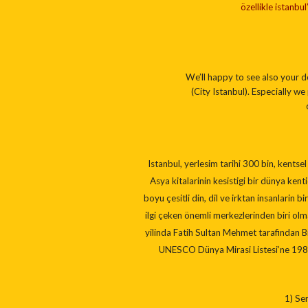
özellikle istanbu
We’ll happy to see also your de
(City Istanbul). Especially 
Istanbul, yerlesim tarihi 300 bin, kentsel
Asya kitalarinin kesistigi bir dünya kenti
boyu çesitli din, dil ve irktan insanlarin
ilgi çeken önemli merkezlerinden biri olm
yilinda Fatih Sultan Mehmet tarafindan B
UNESCO Dünya Mirasi Listesi’ne 1985 y
1) Ser