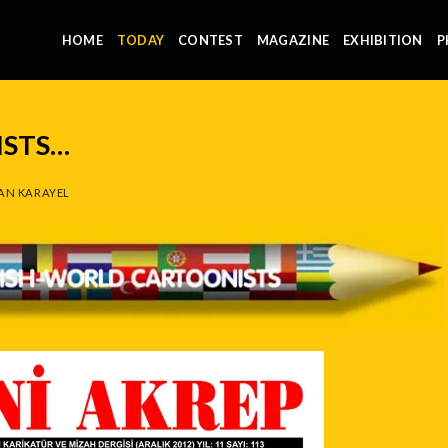
HOME
TODAY
CONTEST
MAGAZINE
EXHIBITION
P
STS…
AN KARAYEL