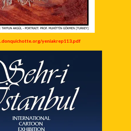
es.donquichotte.org/yeniakrep113.pdf