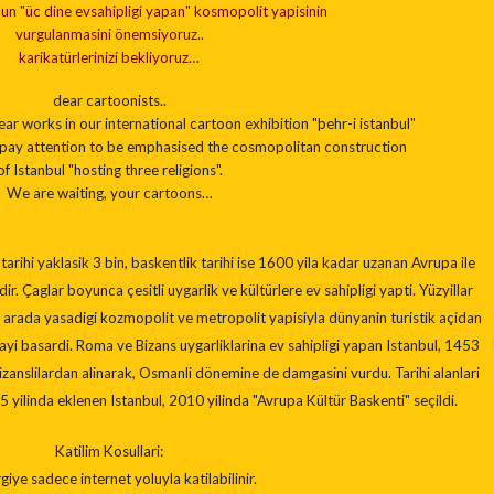
l’un "üc dine evsahipligi yapan" kosmopolit yapisinin
vurgulanmasini önemsiyoruz..
karikatürlerinizi
bekliyoruz…
dear cartoonists..
ar works in our international cartoon exhibition "þehr-i istanbul"
we pay attention to be emphasised the cosmopolitan construction
of Istanbul "hosting three religions".
We are waiting, your cartoons…
 tarihi yaklasik 3 bin, baskentlik tarihi ise 1600 yila kadar uzanan Avrupa ile
dir. Çaglar boyunca çesitli uygarlik ve kültürlere ev sahipligi yapti. Yüzyillar
 bir arada yasadigi kozmopolit ve metropolit yapisiyla dünyanin turistik açidan
ayi basardi. Roma ve Bizans uygarliklarina ev sahipligi yapan Istanbul, 1453
izanslilardan alinarak, Osmanli dönemine de damgasini vurdu. Tarihi alanlari
ilinda eklenen Istanbul, 2010 yilinda "Avrupa Kültür Baskenti" seçildi.
Katilim Kosullari:
giye sadece internet yoluyla katilabilinir.