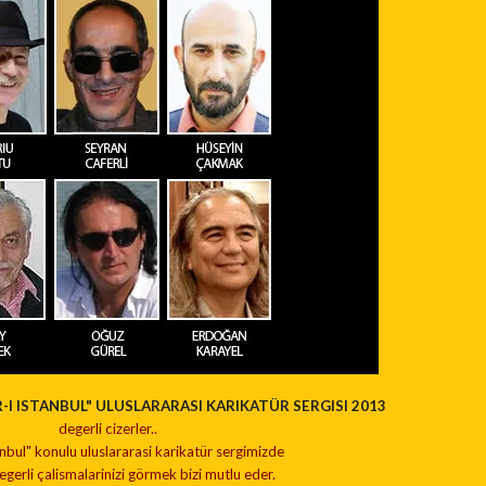
I ISTANBUL" ULUSLARARASI KARIKATÜR SERGISI 2013
degerli cizerler..
anbul" konulu uluslararasi karikatür sergimizde
egerli çal
is
malarinizi görmek bizi mutlu eder.