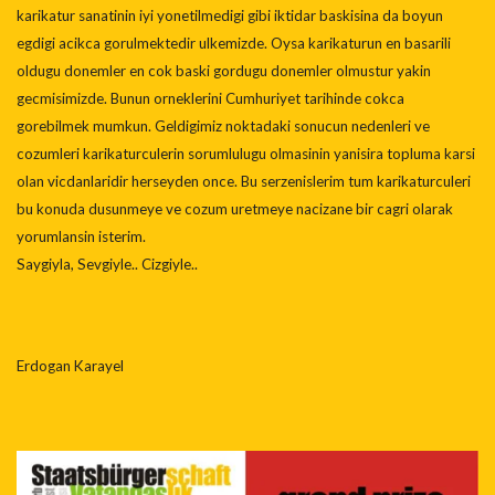
karikatur sanatinin iyi yonetilmedigi gibi iktidar baskisina da boyun
egdigi acikca gorulmektedir ulkemizde. Oysa karikaturun en basarili
oldugu donemler en cok baski gordugu donemler olmustur yakin
gecmisimizde. Bunun orneklerini Cumhuriyet tarihinde cokca
gorebilmek mumkun. Geldigimiz noktadaki sonucun nedenleri ve
cozumleri karikaturculerin sorumlulugu olmasinin yanisira topluma karsi
olan vicdanlaridir herseyden once. Bu serzenislerim tum karikaturculeri
bu konuda dusunmeye ve cozum uretmeye nacizane bir cagri olarak
yorumlansin isterim.
Saygiyla, Sevgiyle.. Cizgiyle..
Erdogan Karayel