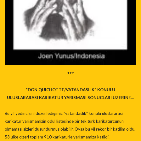
***
"DON QUICHOTTE/VATANDASLIK" KONULU
ULUSLARARASI KARIKATUR YARISMASI SONUCLARI UZERINE…
Bu yil yedincisini duzenledigimiz "vatandaslik" konulu uluslararasi
karikatur yarismamizin odul listesinde bir tek turk karikaturcunun
olmamasi sizleri dusundurmus olabilir. Oysa bu yil rekor bir katilim oldu.
53 ulke cizeri toplam 910 karikaturle yarismamiza katildi.