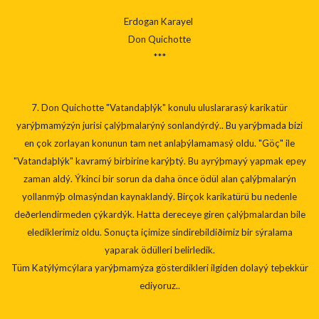
Erdogan Karayel
Don Quichotte
***
7. Don Quichotte "Vatandaþlýk" konulu uluslararasý karikatür
yarýþmamýzýn jurisi çalýþmalarýný sonlandýrdý.. Bu yarýþmada bizi
en çok zorlayan konunun tam net anlaþýlamamasý oldu. "Göç" ile
"Vatandaþlýk" kavramý birbirine karýþtý. Bu ayrýþmayý yapmak epey
zaman aldý. Ýkinci bir sorun da daha önce ödül alan çalýþmalarýn
yollanmýþ olmasýndan kaynaklandý. Birçok karikatürü bu nedenle
deðerlendirmeden çýkardýk. Hatta dereceye giren çalýþmalardan bile
elediklerimiz oldu. Sonuçta içimize sindirebildiðimiz bir sýralama
yaparak ödülleri belirledik.
Tüm Katýlýmcýlara yarýþmamýza gösterdikleri ilgiden dolayý teþekkür
ediyoruz..