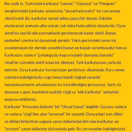
Ne yazik ki, Turkiye’de karikatur "Leman", "Uykusuz" ve "Penguen"
dergilerindeki karikatur anlayisiyla "ulusal/nationalist" bir cerceveye
sIkisti kaldi. Bu, karikatur sanati adina uzucu bir durum. Eskiden
uluslararasi arenada ulke olarak cok daha fazla adimiz duyulurdu. Oysa
simdi bu sayi iki elin parmaklarini gecmeyecek kadar sinirli. Bunun
nedenleri uzerine iyi dusunmek gerekir. Yakin gecmisteki sureci iyi
yonetemeyen bir dernek yonetimi bunun en buyuk sorumlusudur bence.
Karikaturu sadece "patlakgozlu-kepce kulakli-domates burunlu"
cinali’ler cizmekle sinirli tutan bir zihniyet, Turk karikaturunu yerle bir
etmistir. Oysa karikatur kurslarindan gecilmiyor ulkemizde. Kurs veren
cizerlere baktigimizda cogu henuz kendi cizgisel surecini
tamamlayamamis arkadaslarin bu ise kalkistigini goruyoruz. Varin siz
dusunun o genc beyinlere nasil bir cizgi ve "etik karikatur" anlayisini
empoze ettiklerini..
Karikatur "Konusma Balonlu" bir "Ulusal Sanat" degildir. Gucunu sadece
ve sadece "cizgi"den alan "evrensel" bir sanattir. Dunyadaki tum dilleri
ve dinleri birlestiren yegane sanat dallarindan biri olan karikatur, en
"protest" sanat dallarinin da basinda gelir. Bu cerceveden baktigimizda