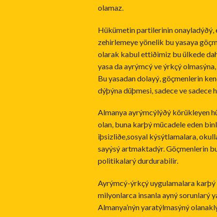
olamaz.
Hükümetin partilerinin onayladýðý,
zehirlemeye yönelik bu yasaya göçm
olarak kabul ettiðimiz bu ülkede da
yasa da ayrýmcý ve ýrkçý olmasýna,
Bu yasadan dolayý, göçmenlerin ken
dýþýna düþmesi, sadece ve sadece hük
Almanya ayrýmcýlýðý körükleyen hük
olan, buna karþý mücadele eden bin
iþsizliðe,sosyal kýsýtlamalara, oku
sayýsý artmaktadýr. Göçmenlerin bu
politikalarý durdurabilir.
Ayrýmcý-ýrkçý uygulamalara karþý ça
milyonlarca insanla ayný sorunlarý y
Almanya’nýn yaratýlmasýný olanaklý