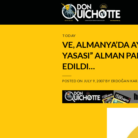
Skip
to
content
TODAY
VE, ALMANYA’DA 
YASASI” ALMAN P
EDILDI…
POSTED ON
JULY 9, 2007
BY
ERDOĞAN KAR