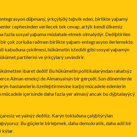
 entegrasyon düþmaný, ýrkçýlýðý teþvik eden, birlikte yaþamý
enler cephesinden verilecek tek cevap, artýk kendi ülkemiz
ha fazla sosyal yaþama müdahale etmek olmalýdýr. Deðiþtirilen
 bir çok zorluða raðmen birlikte yaþam-entegrasyon ilerlemekte.
di kabuðuna çekilmesi, hükümetin istediði gibi sosyal yaþamýn
ümet partilerini ve ýrkçýlarý sevindirir.
ümetten ibaret deðil! Bu hükümetin politikalarýndan rahatsýz
lerce Alman emekçi de Almanya’nýn bir gerçeði. Son dönemlerde
llarýn-hastanelerin özelleþtirmesine karþý mücadele edenlerin
 mücadele içerisinde daha fazla yer almasý ancak bu dýþtalayýcý
resiz ve yalnýz deðiliz. Karýn tokluðuna çalýþtýrýlan
aþýyoruz. Bu güçlerle birleþmek, daha demokratik, daha adil bir
 kýlar.