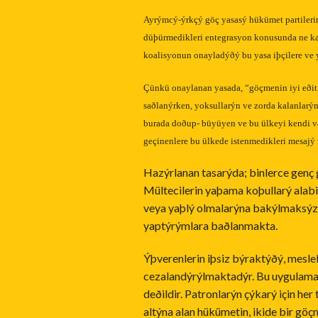
Ayrýmcý-ýrkçý göç yasasý hükümet partilerini
düþürmedikleri entegrasyon konusunda ne ka
koalisyonun onayladýðý bu yasa iþçilere ve 
Çünkü onaylanan yasada, “göçmenin iyi eðit
saðlanýrken, yoksullarýn ve zorda kalanlarý
burada doðup- büyüyen ve bu ülkeyi kendi va
geçinenlere bu ülkede istenmedikleri mesajý 
Hazýrlanan tasarýda; binlerce genç 
Mültecilerin yaþama koþullarý alabi
veya yaþlý olmalarýna bakýlmaksýzý
yaptýrýmlara baðlanmakta.
Ýþverenlerin iþsiz býraktýðý, mesl
cezalandýrýlmaktadýr. Bu uygulama
deðildir. Patronlarýn çýkarý için her
altýna alan hükümetin, ikide bir gö