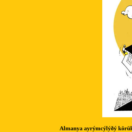
Almanya ayrýmcýlýðý körükl