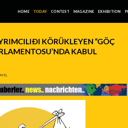
HOME
TODAY
CONTEST
MAGAZINE
EXHIBITION
P
AYRIMCILIÐI KÖRÜKLEYEN “GÖÇ
ARLAMENTOSU’NDA KABUL
AYEL