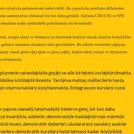
n oylarýyla parlamentoda kabul edildi. Bu yasayla bu partilerin dillerinden
dar samimiyetsiz olduklarý bir kez daha görüldü. Aslýnda CDU/CSU ve SPD
yoksullara karþý sürdürdüðü politikalarýn bir devamýdýr.
imli, zengin olaný ve Almanya’ya ekonomik katkýsý olacak olanýna kolaylýklar
n gelmesi tamamen olanaksýz hale getirilmekte. Bu ülkede senelerdir yaþayan,
taný olarak gören iþçi-iþsiz ve genç-yaþlý, kadýn-erkek yoksul ve alýnteriyle
verilmektedir.
göçmenin vatandaþlýða geçiþi ve aile birleþimi zorlaþtýrýlmakta.
ldiðine kötüleþtirilmekte. Yardýma muhtaç mültecilerin hasta
n oturma haklarý kýsýtlanmakta. Entegrasyon kurslarý cezai
ek yapma olanaðý tanýmadýðý binlerce genç, bir kez daha
yý insanlýkla, adaletle, demokrasiyle baðdaþtýrmak mümkün
 türlü insani, demokratik deðerleri, uluslararasý yasalarý ayaklar
çmenlere demokratik kurallarý hatýrlatmasý kadar ikiyüzlülük