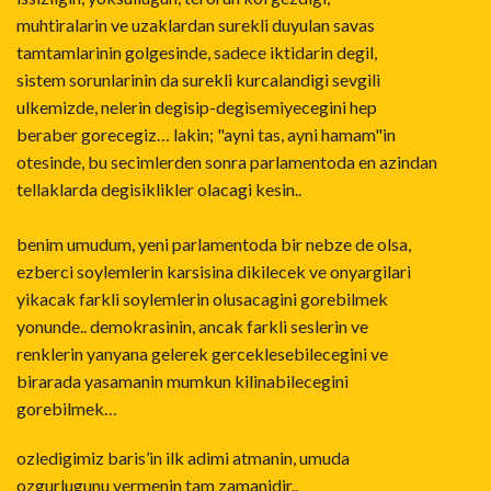
muhtiralarin ve uzaklardan surekli duyulan savas
tamtamlarinin golgesinde, sadece iktidarin degil,
sistem sorunlarinin da surekli kurcalandigi sevgili
ulkemizde, nelerin degisip-degisemiyecegini hep
beraber gorecegiz… lakin; "ayni tas, ayni hamam"in
otesinde, bu secimlerden sonra parlamentoda en azindan
tellaklarda degisiklikler olacagi kesin..
benim umudum, yeni parlamentoda bir nebze de olsa,
ezberci soylemlerin karsisina dikilecek ve onyargilari
yikacak farkli soylemlerin olusacagini gorebilmek
yonunde.. demokrasinin, ancak farkli seslerin ve
renklerin yanyana gelerek gerceklesebilecegini ve
birarada yasamanin mumkun kilinabilecegini
gorebilmek…
ozledigimiz baris’in ilk adimi atmanin, umuda
ozgurlugunu vermenin tam zamanidir..