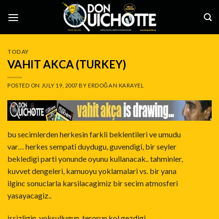
Skip
to
content
TODAY
VAHIT AKCA (TURKEY)
POSTED ON
JULY 19, 2007
BY
ERDOĞAN KARAYEL
bu secimlerden herkesin farkli beklentileri ve umudu
var… herkes sempati duydugu, guvendigi, bir seyler
bekledigi parti yonunde oyunu kullanacak.. tahminler,
kuvvet dengeleri, kamuoyu yoklamalari vs. bir yana
ilginc sonuclarla karsilacagimiz bir secim atmosferi
yasayacagiz..
issizligin, yoksullugun, terorun kol gezdigi,