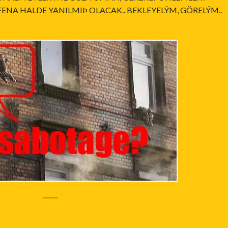
A HALDE YANILMIÞ OLACAK.. BEKLEYELÝM, GÖRELÝM..