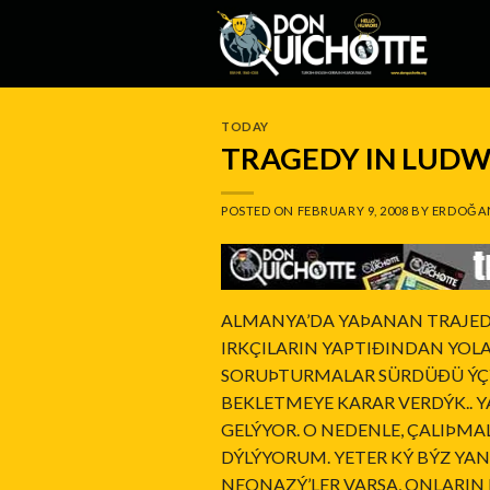
Skip
to
content
TODAY
TRAGEDY IN LUDW
POSTED ON
FEBRUARY 9, 2008
BY
ERDOĞA
ALMANYA’DA YAÞANAN TRAJEDÝ
IRKÇILARIN YAPTIÐINDAN YOL
SORUÞTURMALAR SÜRDÜÐÜ ÝÇÝN
BEKLETMEYE KARAR VERDÝK.. 
GELÝYOR. O NEDENLE, ÇALIÞ
DÝLÝYORUM. YETER KÝ BÝZ YAN
NEONAZÝ’LER VARSA, ONLARIN