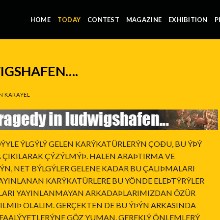
HOME
TODAY
CONTEST
MAGAZINE
EXHIBITION
P
IGSHAFEN….
N KARAYEL
YLE ÝLGÝLÝ GELEN KARÝKATÜRLERÝN ÇOÐU, BU ÝÞÝ
A ÇIKILARAK ÇÝZÝLMÝÞ. HALEN ARAÞTIRMA VE
, NET BÝLGÝLER GELENE KADAR BU ÇALIÞMALARI
YAYINLANAN KARÝKATÜRLERE BU YÖNDE ELEÞTÝRÝLER
MALARI YAYINLANMAYAN ARKADAÞLARIMIZDAN ÖZÜR
ILMIÞ OLALIM. GERÇEKTEN DE BU ÝÞÝN ARKASINDA
 FAALÝYETLERÝNE GÖZ YUMAN, GEREKLÝ ÖNLEMLERÝ