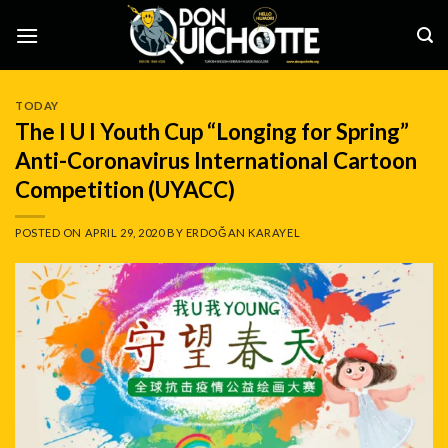
Skip
to
content
TODAY
The I U I Youth Cup “Longing for Spring”
Anti-Coronavirus International Cartoon
Competition (UYACC)
POSTED ON
APRIL 29, 2020
BY
ERDOĞAN KARAYEL