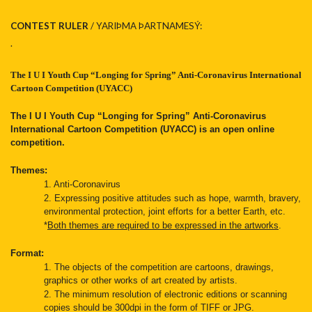
CONTEST RULER
/ YARIÞMA ÞARTNAMESÝ:
.
The I U I Youth Cup “Longing for Spring” Anti-Coronavirus International
Cartoon Competition (UYACC)
The I U I Youth Cup “Longing for Spring” Anti-Coronavirus
International Cartoon Competition (UYACC) is an open online
competition.
Themes:
1. Anti-Coronavirus
2. Expressing positive attitudes such as hope, warmth, bravery,
environmental protection, joint efforts for a better Earth, etc.
*
Both themes are required to be expressed in the artworks
.
Format:
1. The objects of the competition are cartoons, drawings,
graphics or other works of art created by artists.
2. The minimum resolution of electronic editions or scanning
copies should be 300dpi in the form of TIFF or JPG.