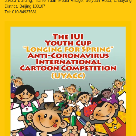
3,No.3 Building, Tianle Yuan Media Village, Beiyuan Road, Chaoyang
District, Beijing 100107
Tel: 010-84937681
…