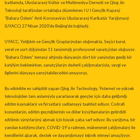
baðlamda, Uluslararasý Kültür ve Multimedya Derneði ve Qing Jin
Teknoloji tarafýndan ortaklaþa düzenlenen I U I Gençlik Kupasý
“Bahara Özlem” Anti-Koronavirüs Uluslararasý Karikatür Yarýþmasý
(UYACC) 27 Nisan 2020’de Beijing’de baþladý.
UYACC, Yetiþkin ve Gençlik Gruplarýndan oluþmakta. Seçici kurul,
yerel ve yurt dýþýndan 11 tanýnmýþ profesyonel sanatçýdan oluþuyor.
“Bahara Özlem” temasý altýnda dünyanýn dört bir yanýndan geniþ bir
katýlým beklenirken, sanatçýlarýn deðerli çalýþmalarýyla, sevgi ve
ilgilerini dünyaya yansýtabileceðini umuyoruz.
Bu etkinliðe ev sahipliði yapan Qing Jin Technology, Ýnternet ve yüksek
teknolojiden tam anlamýyla yararlanarak gençler için daha geliþmiþ
eðitim kaynaklarý ve fýrsatlarý saðlamayý taahhüt ediyor. Coðrafi
konumlarýn, eðitim geçmiþlerinin ve diðer kýsýtlamalarýn getirdiði
eðitimin sýnýrlarýný aþmak için büyük çaba sarf ediyor. Bu yarýþma, bir
yandan katýlýmcýlarý, COVID-19’a raðmen, mükemmel çalýþmalarý ile
kendilerini aþarak, destek ve dayanýþmayý teþvik etmeyi amaçlýyor.