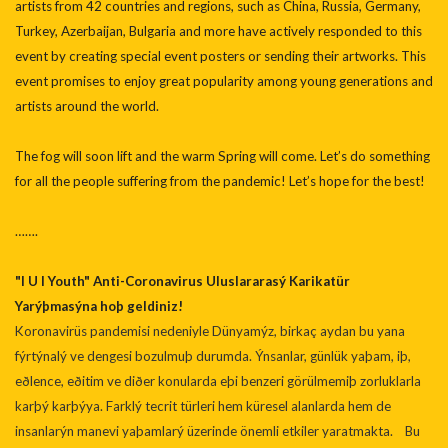
artists from 42 countries and regions, such as China, Russia, Germany,
Turkey, Azerbaijan, Bulgaria and more have actively responded to this
event by creating special event posters or sending their artworks. This
event promises to enjoy great popularity among young generations and
artists around the world.
The fog will soon lift and the warm Spring will come. Let’s do something
for all the people suffering from the pandemic! Let’s hope for the best!
…….
"I U I Youth" Anti-Coronavirus Uluslararasý Karikatür
Yarýþmasýna hoþ geldiniz!
Koronavirüs pandemisi nedeniyle Dünyamýz, birkaç aydan bu yana
fýrtýnalý ve dengesi bozulmuþ durumda. Ýnsanlar, günlük yaþam, iþ,
eðlence, eðitim ve diðer konularda eþi benzeri görülmemiþ zorluklarla
karþý karþýya. Farklý tecrit türleri hem küresel alanlarda hem de
insanlarýn manevi yaþamlarý üzerinde önemli etkiler yaratmakta. Bu