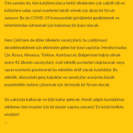
Öte yandan da, tüm katýlýmcýlar,a farklý ülkelerden çok çeþitli stil ve
kültürlere sahip sanat eserlerini takdir etmek için eþsiz bir fýrsat
sunuyor. Bu da COVID-19 konusundaki görüþlerini geniþletmek ve
birbirlerinden öðrenmek için bulunmaz bir þans olacak.
Hem Çinli hem de diðer ülkelerin sanatçýlarý, bu çalýþmayý
destekleyebilmek için ellerinden gelen her þeyi yaptýlar. Þimdiye kadar,
Çin, Rusya, Almanya, Türkiye, Azerbaycan, Bulgaristan baþta olmak
üzere 42 ülkenin sanatçýlarý, özel etkinlik posterleri oluþturarak veya
sanat eserlerini göndererek bu etkinliðe aktif olarak katýldýlar. Bu
etkinlik, dünyadaki genç kuþaklar ve sanatçýlar arasýnda büyük
popülerliðin tadýný çýkarmak için de büyük bir fýrsat olacak.
Sis yakýnda kalkacak ve ýlýk bahar gelecek. Þimdi salgýn hastalýktan
etkilenen tüm insanlar için bir þeyler yapma zamaný! En iyisini birlikte
umalým!
…