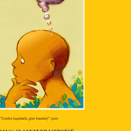
“Gözden kaçanlarla, göze batanlarý” çizen