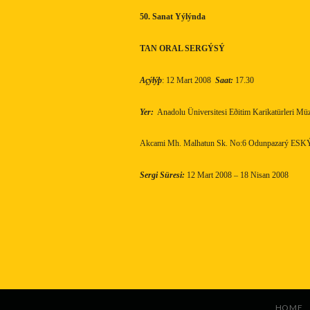
50. Sanat Yýlýnda
TAN ORAL SERGÝSÝ
Açýlýþ
: 12 Mart 2008
Saat:
17.30
Yer:
Anadolu Üniversitesi Eðitim Karikatürleri Mü
Akcami Mh. Malhatun Sk. No:6 Odunpazarý E
Sergi Süresi:
12 Mart 2008 – 18 Nisan 2008
HOME