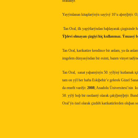
oradadýr.
Yayýmlanan kitaplarýnýn sayýsý 10’u aþmýþtýr. O,
Tan Oral, ilk yapýtlarýndan baþlayarak çizgisinde 
Ýþlevi olmayan çizgiyi hiç kullanmaz. Ýmzasý b
Tan Oral, karikatüre kendince bir anlam, ya da anla
imgelem dünyasýndan bir esinti, bazen vinyet tadý
Tan Oral,
sanat yaþamýnýn 50. yýlýný kutlamak için 
tam on yýl her hafta Eskiþehir’e gelerek Güzel Sana
da emeði vardýr.
2008
; Anadolu Üniversitesi’nin
k
50. yýlý hoþ bir rastlantý olarak çakýþmýþtýr. Bun
Oral’ýn özel olarak çizdiði karikatürlerden oluþan s