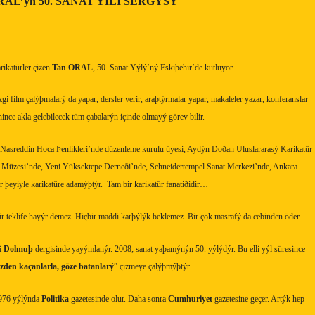
AL’ýn 50. SANAT YILI SERGÝSÝ
rikatürler çizen
Tan ORAL
, 50. Sanat Yýlý’ný Eskiþehir’de kutluyor.
i film çalýþmalarý da yapar, dersler verir, araþtýrmalar yapar, makaleler yazar, konferanslar
denince akla gelebilecek tüm çabalarýn içinde olmayý görev bilir.
 Nasreddin Hoca Þenlikleri’nde düzenleme kurulu üyesi, Aydýn Doðan Uluslararasý Karikatür
ür Müzesi’nde, Yeni Yüksektepe Derneði’nde, Schneidertempel Sanat Merkezi’nde, Ankara
þeyiyle karikatüre adamýþtýr.
Tam bir karikatür fanatiðidir…
ir teklife hayýr demez. Hiçbir maddi karþýlýk beklemez. Bir çok masrafý da cebinden öder.
i
Dolmuþ
dergisinde yayýmlanýr. 2008; sanat yaþamýnýn 50. yýlýdýr. Bu elli yýl süresince
den kaçanlarla, göze batanlarý
” çizmeye çalýþmýþtýr
1976 yýlýnda
Politika
gazetesinde olur. Daha sonra
Cumhuriyet
gazetesine geçer. Artýk hep