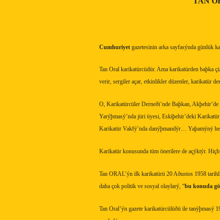
TAN OR
Cumhuriyet
gazetesinin arka sayfasýnda günlük ka
Tan Oral karikatürcüdür. Ama karikatürden baþka çizg
verir, sergiler açar, etkinlikler düzenler, karikatür 
O, Karikatürcüler Derneði’nde Baþkan, Akþehir’de
Yarýþmasý’nda jüri üyesi, Eskiþehir’deki Karikat
Karikatür Vakfý’nda danýþmandýr… Yaþamýný her 
Karikatür konusunda tüm önerilere de açýktýr. Hiçb
Tan ORAL’ýn ilk karikatürü 20 Aðustos 1958 tarihl
daha çok politik ve sosyal olaylarý, “
bu konuda göz
Tan Oral’ýn gazete karikatürcülüðü ile tanýþmasý 