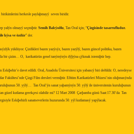
 birikimlerini herkesle paylaþmayý
seven biridir.
hep yalýn olmayý seçmiþtir.
Semih Balcýoðlu
, Tan Oral için; “
Çizgisinde tasarrufludur.
ile kýsa ve özdür
” der.
msýzlýk yüklüyor. Çizdikleri bazen yazýsýz, bazen yazýlý, bazen güncel politika, bazen
nda bir çizim… O,
karikatürün genel tanýmýnýn dýþýna çýkmak istemiþtir hep.
Eskiþehir’e davet edildi. Oral, Anadolu Üniversitesi için yabancý biri deðildir. O, neredeyse
tlar Fakültesi’nde Çizgi Film dersleri vermiþtir. Eðitim Karikatürleri Müzesi’nin oluþmasýnda
uruluþunun 50. yýlý…
Tan Oral’ýn sanat yaþamýnýn 50. yýlý ile üniversitenin kuruluþunun
dan güzel kutlama gerekçesi olabilir mi? 12 Mart 2008
Çarþamba günü Saat:17.30’da
Tan
ergisiyle Eskiþehirli sanatseverlerin huzurunda 50. yýl kutlamasý yapýlacak.