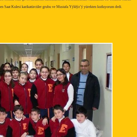
n Saat Kulesi karikatürcüler grubu ve Mustafa Yýldýz’ý yürekten kutluyorum dedi.