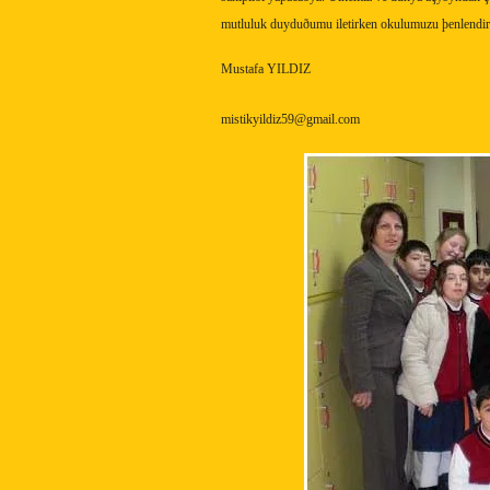
mutluluk duyduðumu iletirken okulumuzu þenlendire
Mustafa YILDIZ
mistikyildiz59@gmail.com