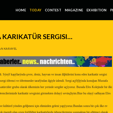
HOME
TODAY
CONTEST
MAGAZINE
EXHIBITION
P
A KARIKATÜR SERGISI…
N KARAYEL
di. Sýnýf kapýlarýnda çevre, deniz, hayvan ve insan iliþkilerini konu eden karikatür sergisi
sergi öðrenci ve öðretmenler tarafýndan ilgiyle izlendi. Sergi açýlýþýnda konuþan Mustafa
türcüler grubu olarak ülkemizin her yerinde sergiler açýyoruz. Burada Efes Kolejinde bir ilki
encilerimizde karikatür sevgisini görmekten dolayý sevinçliyim.Bize bu olayý saðlayan Efes
e kültürel yönden geliþmesi için elimizden geleni yapýyoruz.Bundan sonra bir çok ilke ev
 önemli olan çevre kirliliðini karikatürlerde öðrencilerimize sunmaktan bir eðitimci olarak