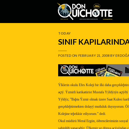
Skip
to
content
TODAY
SINIF KAPILARIND
POSTED ON
FEBRUARY 21, 2008
BY
ERDOĞA
Ýlklerin okulu Efes Koleji bir ilki daha gerçekleþtir
açtý. Ýzmirli karikatürist Mustafa Yýldýzýn açtýðý 
Yýldýz; ”Baþta Ýzmir olmak üzere Saat Kulesi karika
gerçekleþtirmekten dolayý mutluluk duyuyorum. Öðr
Kolejine teþekkür ediyorum.” dedi.
Okul müdürü Meral Ergün, öðrencilerimizin sosyal v
sahipliði yapacaðýz. Ülkemiz ve dünya açýsýndan çok