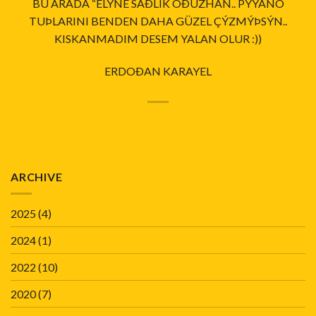
BU ARADA “ELÝNE SAÐLIK OÐUZHAN.. PÝYANO
TUÞLARINI BENDEN DAHA GÜZEL ÇÝZMÝÞSÝN..
KISKANMADIM DESEM YALAN OLUR :))
ERDOÐAN KARAYEL
ARCHIVE
2025
(4)
2024
(1)
2022
(10)
2020
(7)