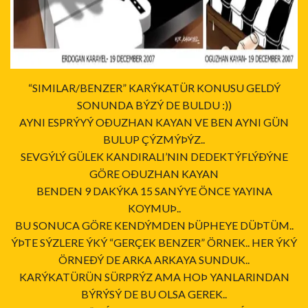
“SIMILAR/BENZER” KARÝKATÜR KONUSU GELDÝ
SONUNDA BÝZÝ DE BULDU :))
AYNI ESPRÝYÝ OÐUZHAN KAYAN VE BEN AYNI GÜN
BULUP ÇÝZMÝÞÝZ..
SEVGÝLÝ GÜLEK KANDIRALI’NIN DEDEKTÝFLÝÐÝNE
GÖRE OÐUZHAN KAYAN
BENDEN 9 DAKÝKA 15 SANÝYE ÖNCE YAYINA
KOYMUÞ..
BU SONUCA GÖRE KENDÝMDEN ÞÜPHEYE DÜÞTÜM..
ÝÞTE SÝZLERE ÝKÝ “GERÇEK BENZER” ÖRNEK.. HER ÝKÝ
ÖRNEÐÝ DE ARKA ARKAYA SUNDUK..
KARÝKATÜRÜN SÜRPRÝZ AMA HOÞ YANLARINDAN
BÝRÝSÝ DE BU OLSA GEREK..