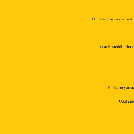
Don kisot’un yarismasi di
bunu Nasreddin Hoca’a
Karikatur yarism
Odul iade