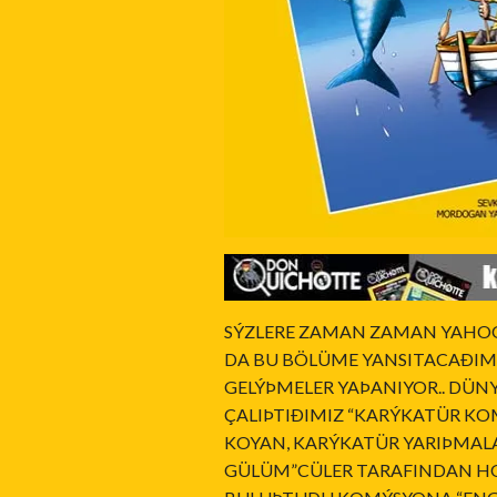
SÝZLERE ZAMAN ZAMAN YAHOO
DA BU BÖLÜME YANSITACAÐIM
GELÝÞMELER YAÞANIYOR.. DÜ
ÇALIÞTIÐIMIZ “KARÝKATÜR K
KOYAN, KARÝKATÜR YARIÞMALAR
GÜLÜM”CÜLER TARAFINDAN HO