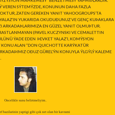
ÝZÝSYON MAHKEMESÝ” BENZETMESÝ YAPMIÞLARDIR.
Ý VEREN SÝTEMÝZDE, KONUNUN DAHA FAZLA
YOKTUR, ZATEN GEREKEN YANIT YAHOOGROUPS’TA
 YALAZ’IN YUKARIDA OKUDUÐUNUZ VE GENÇ KUÞAKLARA
I ARKADAÞLARIMIZA EN GÜZEL YANIT OLMUÞTUR.
RASTLANMAYAN (PAVEL KUCZYNSKI VE CEMALETTIN
LÜNÜ ÝADE EDEN ÞEVKET YALAZ’I, KOMÝSYON
Ý KONU ALAN “DON QUICHOTTE KARÝKATÜR
RKADAÞIMIZ OÐUZ GÜREL’ÝN KONUYLA ÝLGÝLÝ KALEME
…
Oncelikle sunu belirtmeliyim..
ef bazilarinin yaptigi gibi çok net olan bir kavrami