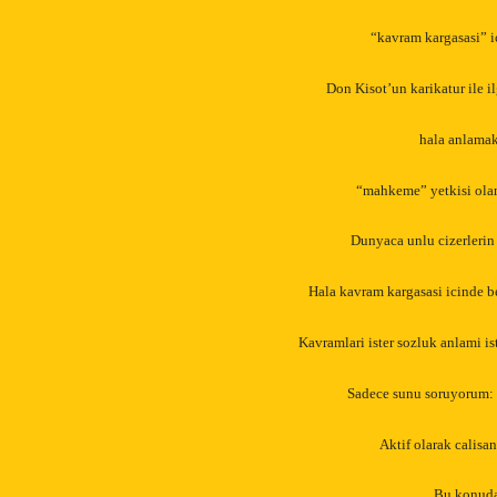
“kavram kargasasi” 
Don Kisot’un karikatur ile
hala anlamak 
“mahkeme” yetkisi olan 
Dunyaca unlu cizerleri
Hala kavram kargasasi icinde b
Kavramlari ister sozluk anlami is
Sadece sunu soruyorum: 
Aktif olarak calisa
Bu konuda 