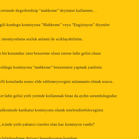
icerisinde degerlendirip “mahkeme” deyimini kullanmis…
 ilgili kurdugu komisyona “Mahkeme” veya “Engizisyon” diyenler
istemiyorlarsa sozluk anlami ile aciklayabilirim..
bir kurumdur. ister benzetme olsun isterse lafin gelisi olsun
n oldugu komisyona “mahkeme” benzetmesi yapmak yanlistir.
elli konularda sonuc elde edilemeyecegini anlamamis olmak uzucu..
ter lafin gelisi yerli yerinde kullanmak biraz da aydin sorumlulugudur.
ulkemizde karikatur komisyonu olarak nitelendirebileceginiz
n, icinde yerli-yabanci cizerler olan kac komisyon vardir?
bilgilendirme ihtiyaci hissediyorum kendimi..