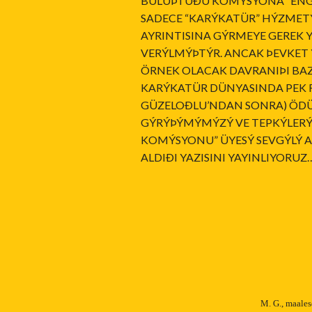
BULUÞTUÐU KOMÝSYONA “ENG
SADECE “KARÝKATÜR” HÝZMET
AYRINTISINA GÝRMEYE GEREK 
VERÝLMÝÞTÝR. ANCAK ÞEVKET
ÖRNEK OLACAK DAVRANIÞI BAZ
KARÝKATÜR DÜNYASINDA PEK 
GÜZELOÐLU’NDAN SONRA) ÖDÜ
GÝRÝÞÝMÝMÝZÝ VE TEPKÝLER
KOMÝSYONU” ÜYESÝ SEVGÝLÝ A
ALDIÐI YAZISINI YAYINLIYORUZ
M. G., maales