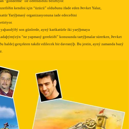
n “gönderme” ile öðrendiðini belirtiyor.
zerliðin kendisi için “üzücü” olduðunu ifade eden Þevket Yalaz,
atür Yarýþmasý organizasyonuna iade edeceðini
tiriyor.
 yaþandýðý son günlerde, ayný karikatürle iki yarýþmaya
arkadaþýmýzýn “ne yapmasý gerektiði” konusunda tartýþmalar sürerken,
Þevket
u halde) gerçekten takdir edilecek bir davranýþ.
Bu jestin, ayný zamanda bazý
z.