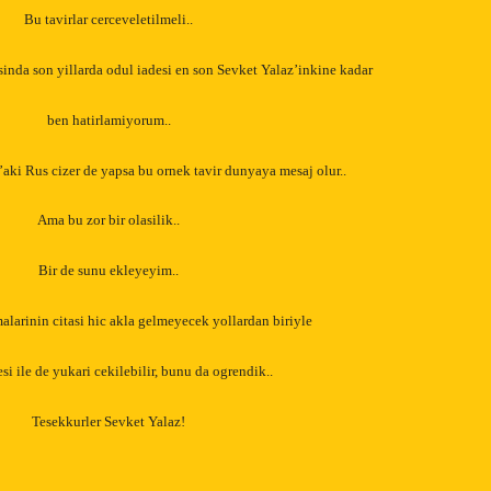
Bu tavirlar cerceveletilmeli..
sinda son yillarda odul iadesi en son Sevket Yalaz’inkine kadar
ben hatirlamiyorum..
ki Rus cizer de yapsa bu ornek tavir dunyaya mesaj olur..
Ama bu zor bir olasilik..
Bir de sunu ekleyeyim..
alarinin citasi hic akla gelmeyecek yollardan biriyle
si ile de yukari cekilebilir, bunu da ogrendik..
Tesekkurler Sevket Yalaz!