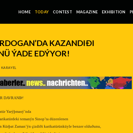
HOME
TODAY
CONTEST
MAGAZINE
EXHIBITION
P
ORDOGAN’DA KAZANDIÐI
ÜNÜ ÝADE EDÝYOR!
 KARAYEL
R DAVRANIÞ!
atür Yarýþmasý’nda
karikatürdeki temanýn Sinop’ta düzenlenen
an Kürþat Zaman’ýn çizdiði karikatürünküyle benzer olduðunu,