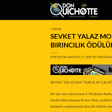
Skip
to
content
TODAY
SEVKET YALAZ M
BIRINCILIK ÖDÜL
POSTED ON
AUGUST 17, 2007
BY
ERDOĞAN
ÞEVKET YALAZ’DAN “FAIR-PLAY”LIK BÝ
Bir süre önce düzenlenen 4. Mordoðan Karik
büyük ödülü kazanan Þevket Yalaz, çizdiði 
karikatür yarýþmasýnda ikincilk ödülünü al