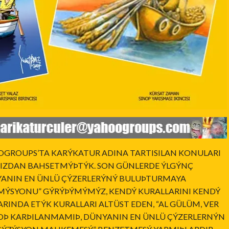
GROUPS’TA KARÝKATUR ADINA TARTISILAN KONULARI
IZDAN BAHSETMÝÞTÝK. SON GÜNLERDE ÝLGÝNÇ
NYANIN EN ÜNLÜ ÇÝZERLERÝNÝ BULUÞTURMAYA
OMÝSYONU” GÝRÝÞÝMÝMÝZ, KENDÝ KURALLARINI KENDÝ
INDA ETÝK KURALLARI ALTÜST EDEN, “AL GÜLÜM, VER
Þ KARÞILANMAMIÞ, DÜNYANIN EN ÜNLÜ ÇÝZERLERNÝN