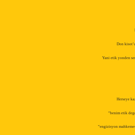
Don kisot’u
Yani etik yonden se
Herseye ka
“benim etik dege
“engizisyon mahkemesi