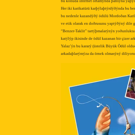
bu konuda internet ortamýnda þahsýna yapýla
Her iki karikatürü karþýlaþtýrdýðýnda bu ben
bu nedenle kazandýðý ödülü Mordoðan Karik
ve etik olarak en doðrusunu yaptýðýný dile ge
“Benzer-Taklit” tartýþmalarýnýn yoðunlukta
katýlýp ikisinde de ödül kazanan bir çizer 
Yalaz’ýn bu kararý (üstelik Büyük Ödül olduð
arkadaþlarýmýza da örnek olmasýný diliyoru