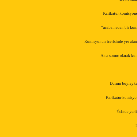
Karikatur komisyonu
“acaba neden bir kom
Komisyonun icerisinde yer alan 
Ama sonuc olarak kom
Durum boyleyken
Karikatur komisyon
Ýcinde yerli