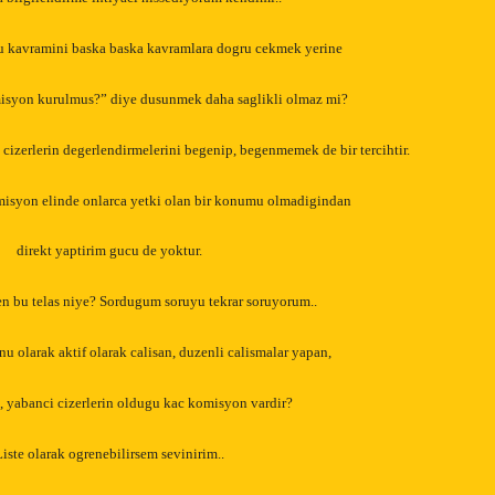
 kavramini baska baska kavramlara dogru cekmek yerine
isyon kurulmus?” diye dusunmek daha saglikli olmaz mi?
cizerlerin degerlendirmelerini begenip, begenmemek de bir tercihtir.
isyon elinde onlarca yetki olan bir konumu olmadigindan
direkt yaptirim gucu de yoktur.
 bu telas niye? Sordugum soruyu tekrar soruyorum..
u olarak aktif olarak calisan, duzenli calismalar yapan,
, yabanci cizerlerin oldugu kac komisyon vardir?
Liste olarak ogrenebilirsem sevinirim..