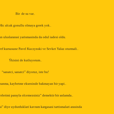
Bir
de su var..
Hic alcak gonullu olmaya gerek yok..
n uluslararasi yarismasinda da odul iadesi oldu.
ref kursusune Pavel Kuczynski ve Sevket Yalaz oturmali..
Ýkisini de kutluyorum..
“sanatci, sanatci” diyoruz, iste bu!
zanma, kaybetme ekseninde bakmayan bir yapi..
rlerimi parayla olcemezsiniz” demektir bir anlamda..
” diye uydurduklari kavram kargasasi tartismalari arasinda