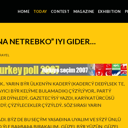
HOME
TODAY
CONTEST
MAGAZINE
EXHIBITION
P
NA NETREBKO” IYI GIDER…
RAYEL
.. YARIN BÝR ÜLKENÝN KADERÝ (KADERCÝ DEÐÝLSEK TE,
ICI BÝR KELÝME BULAMADIK) ÇÝZÝLÝYOR.. PARTÝ
ER DÝNLEDÝ.. GAZETECÝSÝ YAZDI, KARÝKATÜRCÜSÜ
Ý, ÇÝZÝLECEKLER ÇÝZÝLDÝ.. SÖZ SIRASI YARIN
DI. BÝZ DE BU SEÇÝM YASAÐINA UYALIM VE SÝZÝ ÜNLÜ
ÝLE BAÞBAÞA BIRAKALIM.. GÜZEL BÝR YÜZÜN, GÜZEL