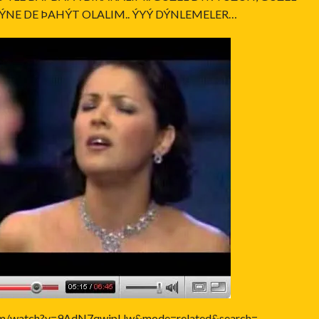
ÝNE DE ÞAHÝT OLALIM.. ÝYÝ DÝNLEMELER…
com/watch?v=9AdN7qwjpUw&mode=related&search=