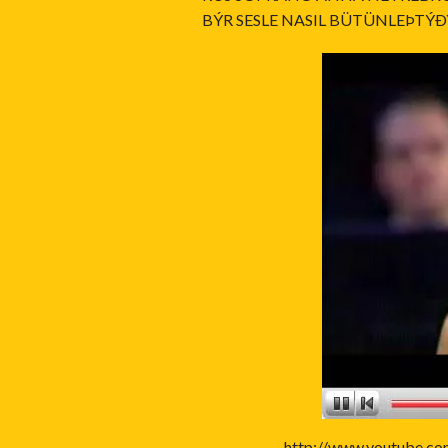
BÝR SESLE NASIL BÜTÜNLEÞTÝÐ
http://www.youtube.