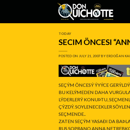
Skip
to
content
TODAY
SECIM ÖNCESI “AN
POSTED ON
JULY 21, 2007
BY
ERDOĞAN KA
SEÇÝM ÖNCESÝ ÝYÝCE GERÝLDÝK
BU KELÝMEDEN DAHA VURGULAY
LÝDERLERÝ KONUÞTU, SEÇMENL
ÇÝZDÝ. SOYLENECEKLER SÖYLEND
SEÇMENDE..
ZATEN SEÇÝM YASAÐI DA BAÞLA
RUS SOPRANO ANNA NETREBKO 