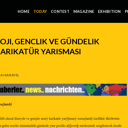
HOME
TODAY
CONTEST
MAGAZINE
EXHIBITION
P
OJI, GENCLIK VE GÜNDELIK
ARIKATÜR YARISMASI
N KARAYEL
nuçlandý
ediði ulusal düzeyde ve gençler arasý karikatür yarýþmasý sonuçlandý.özellikle ilköðretim
a gelen eserler önümüzdeki günlerde yine profilo alýþveriþ merkezinde sergilenecek.hicabi