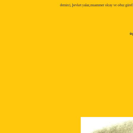
demirci, þevket yalaz,muammer olcay ve oðuz gürel
ü