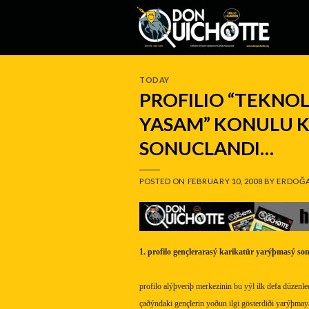
Skip
to
content
TODAY
PROFILIO “TEKNOL
YASAM” KONULU K
SONUCLANDI…
POSTED ON
FEBRUARY 10, 2008
BY
ERDOĞA
1. profilo gençlerarasý karikatür yarýþmasý so
profilo alýþveriþ merkezinin bu yýl ilk defa düzenl
çaðýndaki gençlerin yoðun ilgi gösterdiði yarýþmay