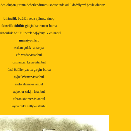
’den oluþan jürinin deðerlendirmesi sonucunda ödül daðýlýmý þöyle oluþtu:
birincilik ödülü:
seda yýlmaz-sinop
ikincilik ödülü:
gülçin kahraman-bursa
çüncülük ödülü:
petek baþýbüyük -istanbul
mansiyonlar:
erdem çolak- antakya
efe vardar-istanbul
osmancan kaya-istanbul
özel ödüller yavuz girgin-bursa
ayþe kýzmaz-istanbul
melis demir-istanbul
ayþenur çakýr-istanbul
efecan sönmez-istanbul
ilayda büke saltýk-istanbul