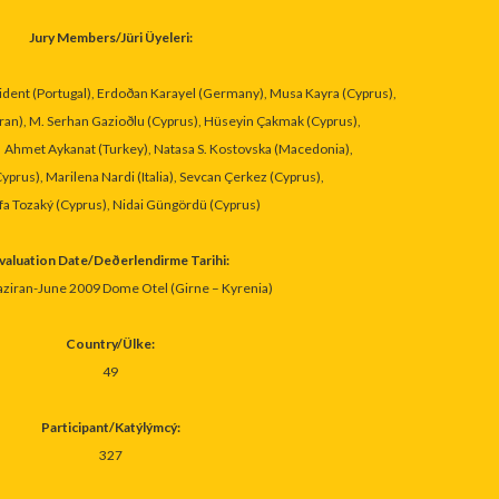
Jury Members/
Jüri Üyeleri:
ident (Portugal), Erdoðan Karayel (Germany), Musa Kayra (Cyprus),
Ýran), M. Serhan Gazioðlu (Cyprus), Hüseyin Çakmak (Cyprus),
Ahmet Aykanat (Turkey), Natasa S. Kostovska (Macedonia),
Cyprus), Marilena Nardi (Italia), Sevcan Çerkez (Cyprus),
a Tozaký (Cyprus), Nidai Güngördü (Cyprus)
valuation Date/
Deðerlendirme Tarihi:
ziran-June 2009 Dome Otel (Girne – Kyrenia)
Country/
Ülke:
49
Participant/
Katýlýmcý:
327