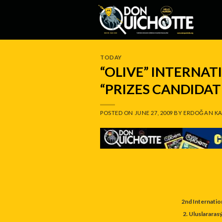
Skip
to
content
TODAY
“OLIVE” INTERNA
“PRIZES CANDIDA
POSTED ON
JUNE 27, 2009
BY
ERDOĞAN KA
2nd Internatio
2. Uluslararas