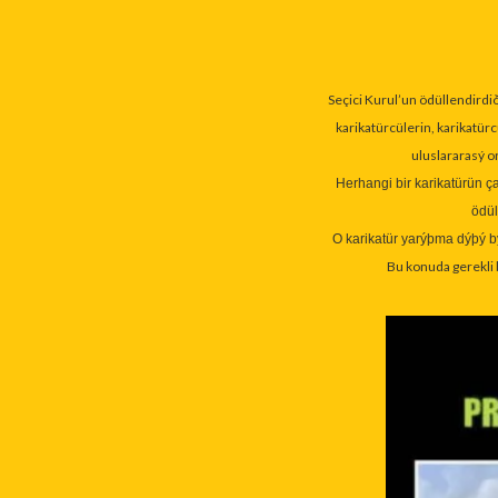
Seçici Kurul’un ödüllendirdi
karikatürcülerin, karikatürc
uluslararasý or
Herhangi bir karikatürün ç
ödül
O karikatür yarýþma dýþý bý
Bu konuda gerekli b