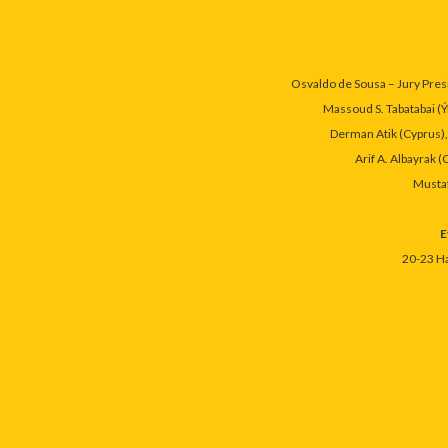
Osvaldo de Sousa – Jury Pres
Massoud S. Tabatabai (
Derman Atik (Cyprus),
Arif A. Albayrak (
Mustaf
E
20-23 Ha