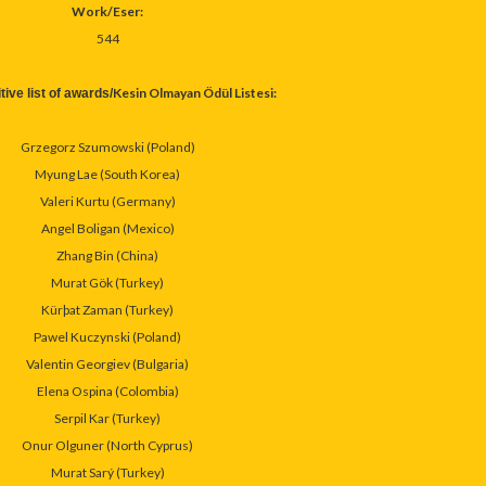
Work/
Eser:
544
Kesin Olmayan Ödül Listesi:
tive list of awards/
Grzegorz Szumowski (Poland)
Myung Lae
(South Korea)
Valeri Kurtu
(Germany)
Angel Boligan (Mexico)
Zhang Bin (China)
Murat Gök (Turkey)
Kürþat Zaman (Turkey)
Pawel Kuczynski (Poland)
Valentin Georgiev (Bulgaria)
Elena Ospina (Colombia)
Serpil Kar (Turkey)
Onur Olguner (North Cyprus)
Murat Sarý (Turkey)