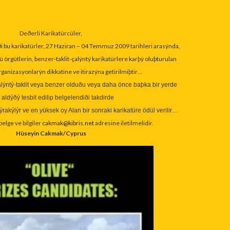
Deðerli Karikatürcüler,
ði bu karikatürler, 27 Haziran – 04 Temmuz 2009 tarihleri arasýnda,
ü örgütlerin, benzer-taklit-çalýntý karikatürlere karþý oluþturulan
ganizasyonlarýn dikkatine ve itirazýna getirilmiþtir…
alýntý-taklit veya benzer olduðu veya daha önce baþka bir yerde
 aldýðý tesbit edilip belgelendiði takdirde
rakýlýr ve en yüksek oy Alan bir sonraki karikatüre ödül verilir…
elge ve bilgiler
cakmak@kibris.net
adresine iletilmelidir.
Hüseyin Cakmak/Cyprus