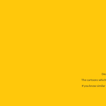
Dea
The cartoons which 
If you know similar