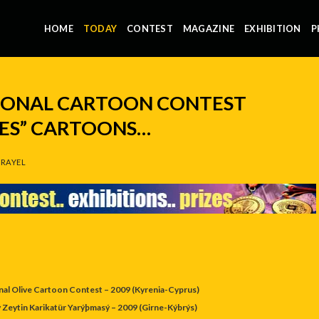
HOME
TODAY
CONTEST
MAGAZINE
EXHIBITION
P
TIONAL CARTOON CONTEST
TES” CARTOONS…
RAYEL
nal Olive Cartoon Contest – 2009 (Kyrenia-Cyprus)
ý Zeytin Karikatür Yarýþmasý – 2009 (Girne-Kýbrýs)