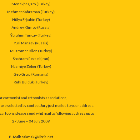
Menekþe Çam (Turkey)
Mehmet Kahraman (Turkey)
Hülya Erþahin (Turkey)
Andrey Klimov (Russia)
Ýb
rahim Tuncay (Turkey)
Yuri Manaev (Russia)
Muammer Bilen (Turkey)
Shahram Rezaei (Iran)
Nazmiye Zeber (Turkey)
Geo Gruia (Romania)
Ruhi Bulduk (Turkey)
r cartoonist and crtoonists associations,
are selected by contest Jury just mailed to your address.
 cartoons please send whit mail to following address up to
27 June – 04 July 2009
E-Mail:
cakmak@kibris.net