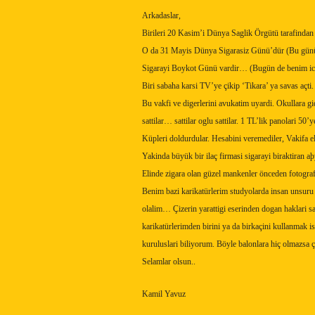
Arkadaslar,
Birileri 20 Kasim’i Dünya Saglik Örgütü tarafindan
O da 31 Mayis Dünya Sigarasiz Günü’dür (Bu günü, Si
Sigarayi Boykot Günü vardir… (Bugün de benim ic
Biri sabaha karsi TV’ye çikip ‘Tikara’ ya savas açti.
Bu vakfi ve digerlerini avukatim uyardi. Okullara g
sattilar… sattilar oglu sattilar. 1 TL’lik panolari 50’
Küpleri doldurdular. Hesabini veremediler, Vakifa 
Yakinda büyük bir ilaç firmasi sigarayi biraktiran 
Elinde zigara olan güzel mankenler önceden fotograf
Benim bazi karikatürlerim studyolarda insan unsuru 
olalim… Çizerin yarattigi eserinden dogan haklari sak
karikatürlerimden birini ya da birkaçini kullanmak 
kuruluslari biliyorum. Böyle balonlara hiç olmazsa 
Selamlar olsun..
Kamil Yavuz