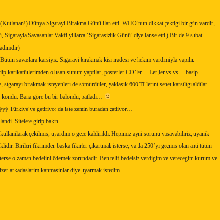
 (Kutlanan!) Dünya Sigarayi Birakma Günü ilan etti. WHO’nun dikkat çektigi bir gün vardir,
garayla Savasanlar Vakfi yillarca ‘Sigarasizlik Günü’ diye lanse etti.) Bir de 9 subat
adimdir)
 Bütün savaslara karsiyiz. Sigarayi birakmak kisi iradesi ve hekim yardimiyla yapilir.
idip karikatürlerimden olusan sunum yaptilar, posterler CD’ler… Ler,ler vs.vs… basip
ye, sigarayi birakmak isteyenleri de sömürdüler, yaklasik 600 TLlerini senet karsiligi aldilar.
el kondu. Bana göre bu bir balondu, patladi…
aþýyý Türkiye’ye getiriyor da iste zemin buradan çatliyor…
landi. Sitelere girip bakin…
kullanilarak çekilmis, uyardim o gece kaldirildi. Hepimiz ayni sorunu yasayabiliriz, uyanik
lidir. Birileri fikrimden baska fikirler çikartmak isterse, ya da 250’yi geçmis olan anti tütün
isterse o zaman bedelini ödemek zorundadir. Ben telif bedelsiz verdigim ve verecegim kurum ve
çizer arkadaslarim kanmasinlar diye uyarmak istedim.