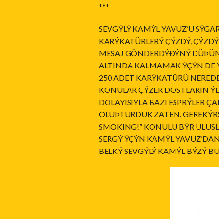
***
SEVGÝLÝ KAMÝL YAVUZ’U SÝGAR
KARÝKATÜRLERÝ ÇÝZDÝ, ÇÝZDÝ
MESAJ GÖNDERDÝÐÝNÝ DÜÞÜND
ALTINDA KALMAMAK ÝÇÝN DE Y
250 ADET KARÝKATÜRÜ NEREDE
KONULAR ÇÝZER DOSTLARIN ÝL
DOLAYISIYLA BAZI ESPRÝLER 
OLUÞTURDUK ZATEN. GEREKÝRS
SMOKING!” KONULU BÝR ULUSL
SERGÝ ÝÇÝN KAMÝL YAVUZ’DA
BELKÝ SEVGÝLÝ KAMÝL BÝZÝ B