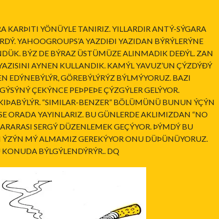
A KARÞITI YÖNÜYLE TANIRIZ. YILLARDIR ANTÝ-SÝGARA
RDÝ. YAHOOGROUPS’A YAZDIÐI YAZIDAN BÝRÝLERÝNE
ÜK. BÝZ DE BÝRAZ ÜSTÜMÜZE ALINMADIK DEÐÝL. ZAN
AZISINI AYNEN KULLANDIK. KAMÝL YAVUZ’UN ÇÝZDÝÐÝ
N EDÝNEBÝLÝR, GÖREBÝLÝRÝZ BÝLMÝYORUZ. BAZI
GÝSÝNÝ ÇEKÝNCE PEÞPEÞE ÇÝZGÝLER GELÝYOR.
ÇAKIÞABÝLÝR. “SIMILAR-BENZER” BÖLÜMÜNÜ BUNUN ÝÇÝN
E ORADA YAYINLARIZ. BU GÜNLERDE AKLIMIZDAN “NO
ARARASI SERGÝ DÜZENLEMEK GEÇÝYOR. ÞÝMDÝ BU
N ÝZÝN MÝ ALMAMIZ GEREKÝYOR ONU DÜÞÜNÜYORUZ.
U KONUDA BÝLGÝLENDÝRÝR.. DQ