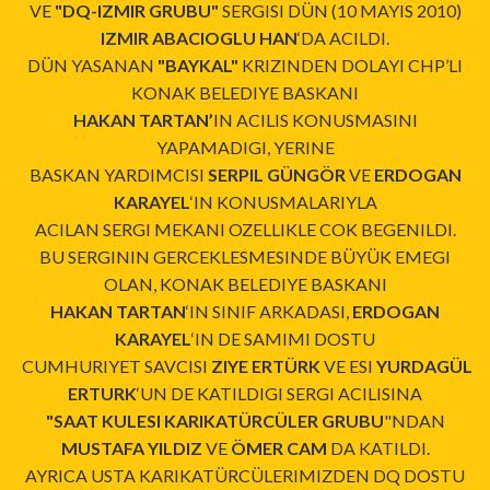
VE
"DQ-IZMIR GRUBU"
SERGISI DÜN (10 MAYIS 2010)
IZMIR ABACIOGLU HAN
‘DA ACILDI.
DÜN YASANAN
"BAYKAL"
KRIZINDEN DOLAYI CHP’LI
KONAK BELEDIYE BASKANI
HAKAN TARTAN’
IN ACILIS KONUSMASINI
YAPAMADIGI, YERINE
BASKAN YARDIMCISI
SERPIL GÜNGÖR
VE
ERDOGAN
KARAYEL
‘IN KONUSMALARIYLA
ACILAN SERGI MEKANI OZELLIKLE COK BEGENILDI.
BU SERGININ GERCEKLESMESINDE BÜYÜK EMEGI
OLAN, KONAK BELEDIYE BASKANI
HAKAN TARTAN
‘IN SINIF ARKADASI,
ERDOGAN
KARAYEL
‘IN DE SAMIMI DOSTU
CUMHURIYET SAVCISI
ZIYE ERTÜRK
VE ESI
YURDAGÜL
ERTURK
‘UN DE KATILDIGI SERGI ACILISINA
"SAAT KULESI KARIKATÜRCÜLER GRUBU
"NDAN
MUSTAFA YILDIZ
VE
ÖMER CAM
DA KATILDI.
AYRICA USTA KARIKATÜRCÜLERIMIZDEN DQ DOSTU