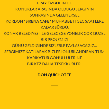
ERAY ÖZBEK
‘IN DE
KONUKLAR ARASINDA OLDUGU SERGININ
SONRASINDA GELENEKSEL
KORDON
"SIRENA CAFE"
MUHABBETI GEC SAATLERE
KADAR SÜRDÜ.
KONAK BELEDIYESI ILE GELECEGE YONELIK COK GUZEL
BIR PROJEMIZI
GÜNÜ GELDIGINDE SIZLERLE PAYLASACAGIZ…
SERGIMIZE KATILARAK BIZLERI ONURLANDIRAN TÜM
KARIKATÜR GÖNÜLLÜLERINE
BIR KEZ DAHA TESEKKURLER..
DON QUICHOTTE