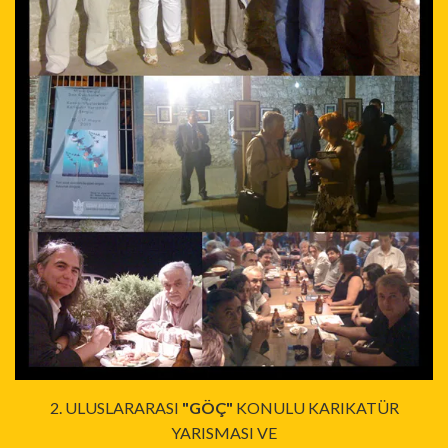
2. ULUSLARARASI
"GÖÇ"
KONULU KARIKATÜR
YARISMASI VE