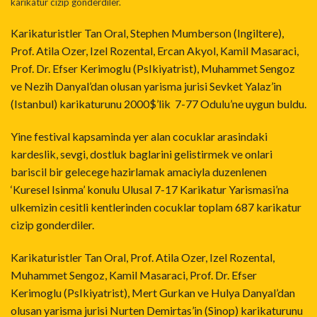
karikatur cizip gonderdiler.
Karikaturistler Tan Oral, Stephen Mumberson (Ingiltere),
Prof. Atila Ozer, Izel Rozental, Ercan Akyol, Kamil Masaraci,
Prof. Dr. Efser Kerimoglu (PsIkiyatrist), Muhammet Sengoz
ve Nezih Danyal’dan olusan yarisma jurisi Sevket Yalaz’in
(Istanbul) karikaturunu 2000$’lik 7-77 Odulu’ne uygun buldu.
Yine festival kapsaminda yer alan cocuklar arasindaki
kardeslik, sevgi, dostluk baglarini gelistirmek ve onlari
bariscil bir gelecege hazirlamak amaciyla duzenlenen
‘Kuresel Isinma’ konulu Ulusal 7-17 Karikatur Yarismasi’na
ulkemizin cesitli kentlerinden cocuklar toplam 687 karikatur
cizip gonderdiler.
Karikaturistler Tan Oral, Prof. Atila Ozer, Izel Rozental,
Muhammet Sengoz, Kamil Masaraci, Prof. Dr. Efser
Kerimoglu (PsIkiyatrist), Mert Gurkan ve Hulya Danyal’dan
olusan yarisma jurisi Nurten Demirtas’in (Sinop) karikaturunu