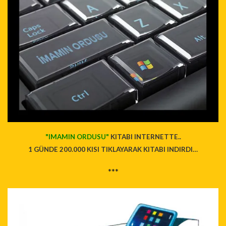
"IMAMIN ORDUSU"
KITABI INTERNETTE..
1 GÜNDE 200.000 KISI TIKLAYARAK KITABI INDIRDI…
***