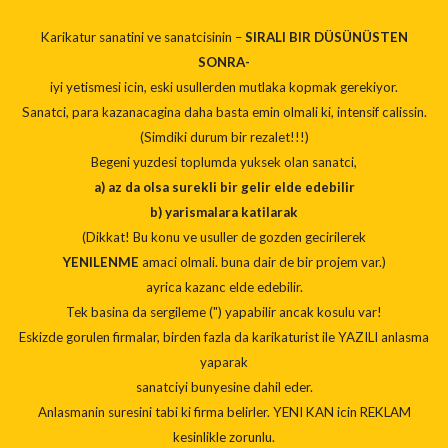
Karikatur sanatini ve sanatcisinin –
SIRALI BIR DÜSÜNÜSTEN
SONRA-
iyi yetismesi icin, eski usullerden mutlaka kopmak gerekiyor.
Sanatci, para kazanacagina daha basta emin olmali ki, intensif calissin.
(Simdiki durum bir rezalet!!!)
Begeni yuzdesi toplumda yuksek olan sanatci,
a) az da olsa surekli bir gelir elde edebilir
b) yarismalara katilarak
(Dikkat! Bu konu ve usuller de gozden gecirilerek
YENILENME
amaci olmali. buna dair de bir projem var.)
ayrica kazanc elde edebilir.
Tek basina da sergileme (") yapabilir ancak kosulu var!
Eskizde gorulen firmalar, birden fazla da karikaturist ile YAZILI anlasma
yaparak
sanatciyi bunyesine dahil eder.
Anlasmanin suresini tabi ki firma belirler. YENI KAN icin REKLAM
kesinlikle zorunlu.