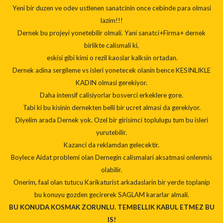
Yeni bir duzen ve odev ustlenen sanatcinin once cebinde para olmasi
lazim!!!
Dernek bu projeyi yonetebilir olmali. Yani sanatci+Firma+ dernek
birlikte calismali ki,
eskisi gibi kimi o rezil kaoslar kalksin ortadan.
Dernek adina sergileme vs isleri yonetecek olanin bence KESINLIKLE
KADIN olmasi gerekiyor.
Daha intensif calisiyorlar bosverci erkeklere gore.
Tabi ki bu kisinin dernekten belli bir ucret almasi da gerekiyor.
Diyelim arada Dernek yok. Ozel bir girisimci toplulugu tum bu isleri
yurutebilir.
Kazanci da reklamdan gelecektir.
Boylece Aidat problemi olan Dernegin calismalari aksatmasi onlenmis
olabilir.
Onerim, faal olan tutucu Karikaturist arkadaslarin bir yerde toplanip
bu konuyu gozden gecirerek SAGLAM kararlar almali.
BU KONUDA KOSMAK ZORUNLU. TEMBELLIK KABUL ETMEZ BU
IS!