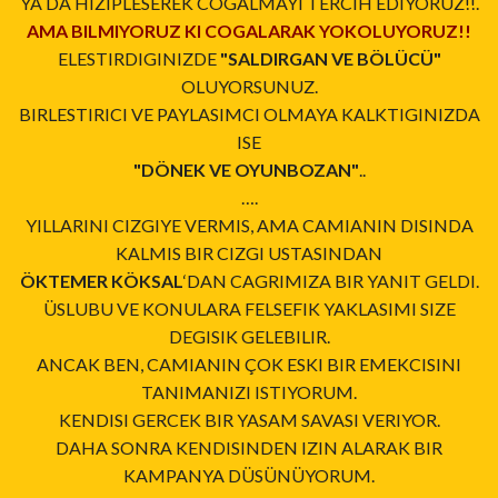
YA DA HIZIPLESEREK COGALMAYI TERCIH EDIYORUZ!!.
AMA BILMIYORUZ KI COGALARAK YOKOLUYORUZ!!
ELESTIRDIGINIZDE
"SALDIRGAN VE BÖLÜCÜ"
OLUYORSUNUZ.
BIRLESTIRICI VE PAYLASIMCI OLMAYA KALKTIGINIZDA
ISE
"DÖNEK VE OYUNBOZAN"
..
….
YILLARINI CIZGIYE VERMIS, AMA CAMIANIN DISINDA
KALMIS BIR CIZGI USTASINDAN
ÖKTEMER KÖKSAL
‘DAN CAGRIMIZA BIR YANIT GELDI.
ÜSLUBU VE KONULARA FELSEFIK YAKLASIMI SIZE
DEGISIK GELEBILIR.
ANCAK BEN, CAMIANIN ÇOK ESKI BIR EMEKCISINI
TANIMANIZI ISTIYORUM.
KENDISI GERCEK BIR YASAM SAVASI VERIYOR.
DAHA SONRA KENDISINDEN IZIN ALARAK BIR
KAMPANYA DÜSÜNÜYORUM.