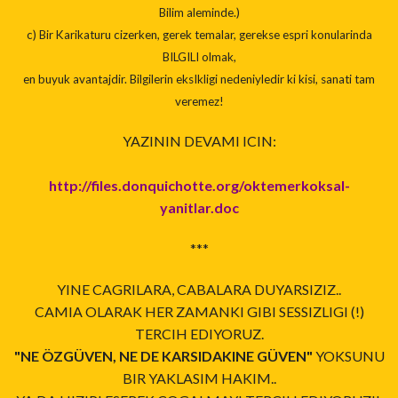
Bilim aleminde.)
c) Bir Karikaturu cizerken, gerek temalar, gerekse espri konularinda
BILGILI olmak,
en buyuk avantajdir. Bilgilerin eksIkligi nedeniyledir ki kisi, sanati tam
veremez!
YAZININ DEVAMI ICIN:
http://files.donquichotte.org/oktemerkoksal-
yanitlar.doc
***
YINE CAGRILARA, CABALARA DUYARSIZIZ..
CAMIA OLARAK HER ZAMANKI GIBI SESSIZLIGI (!)
TERCIH EDIYORUZ.
"NE ÖZGÜVEN, NE DE KARSIDAKINE GÜVEN"
YOKSUNU
BIR YAKLASIM HAKIM..