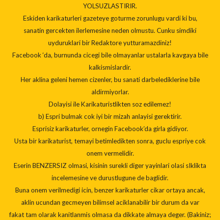
YOLSUZLASTIRIR.
Eskiden karikaturleri gazeteye goturme zorunlugu vardi ki bu,
sanatin gercekten ilerlemesine neden olmustu. Cunku simdiki
uyduruklari bir Redaktore yutturamazdiniz!
Facebook ‘da, burnunda cicegi bile olmayanlar ustalarla kavgaya bile
kalkismislardir.
Her aklina geleni hemen cizenler, bu sanati darbelediklerine bile
aldirmiyorlar.
Dolayisi ile Karikaturistlikten soz edilemez!
b) Espri bulmak cok iyi bir mizah anlayisi gerektirir.
Esprisiz karikaturler, ornegin Facebook’da girla gidiyor.
Usta bir karikaturist, temayi betimledikten sonra, guclu espriye cok
onem vermelidir.
Eserin BENZERSIZ olmasi, kisinin surekli diger yayinlari olasi sIklikta
incelemesine ve durustlugune de baglidir.
Buna onem verilmedigi icin, benzer karikaturler cikar ortaya ancak,
aklin ucundan gecmeyen bilimsel aciklanabilir bir durum da var
fakat tam olarak kanitlanmis olmasa da dikkate almaya deger. (Bakiniz;