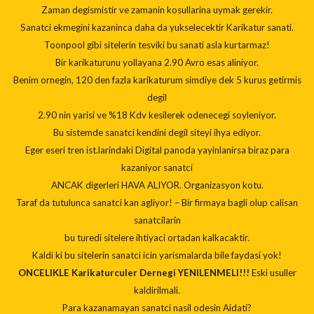
Zaman degismistir ve zamanin kosullarina uymak gerekir.
Sanatci ekmegini kazaninca daha da yukselecektir Karikatur sanati.
Toonpool gibi sitelerin tesviki bu sanati asla kurtarmaz!
Bir karikaturunu yollayana 2.90 Avro esas aliniyor.
Benim ornegin, 120 den fazla karikaturum simdiye dek 5 kurus getirmis
degil
2.90 nin yarisi ve %18 Kdv kesilerek odenecegi soyleniyor.
Bu sistemde sanatci kendini degil siteyi ihya ediyor.
Eger eseri tren ist.larindaki Digital panoda yayinlanirsa biraz para
kazaniyor sanatci
ANCAK digerleri HAVA ALIYOR. Organizasyon kotu.
Taraf da tutulunca sanatci kan agliyor! – Bir firmaya bagli olup calisan
sanatcilarin
bu turedi sitelere ihtiyaci ortadan kalkacaktir.
Kaldi ki bu sitelerin sanatci icin yarismalarda bile faydasi yok!
ONCELIKLE Karikaturculer Dernegi YENILENMELI!!!
Eski usuller
kaldirilmali.
Para kazanamayan sanatci nasil odesin Aidati?