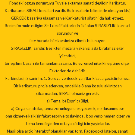
Fondaki ozgun goruntuyu Tuvale aktarma sanati degildir Karikatur.
Karikaturun SIRALI kosullari vardir. Bu kosullarin bilincinde olmayan kisi,
GERCEK basariya ulasamaz ve Karikaturist sifatini da hak etmez.
Benim formule ettigim 3+1’deki Faktorlerin ilki olan SIRASIZLIK, kuresel
sorundur ve
iste burada bile karsimiza cikmis bulunuyor.
SIRASIZLIK, saridir. BesIkten mezara yakanizi asla birakmaz eger
iyilestirici,
bir egitimi basari ile tamamlamazsaniz. Bu evrensel nitelikli egitime diger
Faktorler de dahildir.
Farkindasiniz sanirim. 1. Soruya verilecek yanitlar kisaca gecistirilemez.
Bir karikaturu proje ederken, oncelikle 3 ana kosulu aklinizdan
cikarmadan, SIRALI olmaniz gerekir.
a) Tema, b) Espri c) Bilgi.
a) Cogu sanatcilar, tema zorunlugunu es gecerek, ne dusunmusse
onu cizmeye kalkisir fakat espriye toslayinca , bos verip hemen cizer ve
Tema kendiliginden ortaya ciktigi icin yayinlarlar.
Nasil olsa artik interaktif olanaklar var. (orn. Facebook) Iste bu, sanati