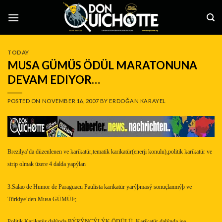
Skip
to
content
TODAY
MUSA GÜMÜS ÖDÜL MARATONUNA
DEVAM EDIYOR…
POSTED ON
NOVEMBER 16, 2007
BY
ERDOĞAN KARAYEL
Brezilya’da düzenlenen ve karikatür,tematik karikatür(enerji konulu),politik karikatür ve
strip olmak üzere 4 dalda yapýlan
3.Salao de Humor de Paraguacu Paulista karikatür yarýþmasý sonuçlanmýþ ve
Türkiye’den Musa GÜMÜÞ;
Politik Karikatür dalýnda BÝRÝNCÝLÝK ÖDÜLÜ,
Karikatür dalýnda ise