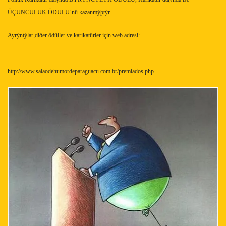
ÜÇÜNCÜLÜK ÖDÜLÜ’nü kazanmýþtýr.
Ayrýntýlar,diðer ödüller ve karikatürler için web adresi:
http://www.salaodehumordeparaguacu.com.br/premiados.php