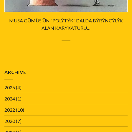
MUSA GÜMÜS’ÜN “POLÝTÝK” DALDA BÝRÝNCÝLÝK
ALAN KARÝKATÜRÜ…
ARCHIVE
2025
(4)
2024
(1)
2022
(10)
2020
(7)