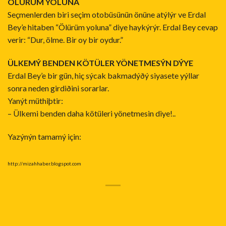
ÖLÜRÜM YOLUNA
Seçmenlerden biri seçim otobüsünün önüne atýlýr ve Erdal
Bey’e hitaben “Ölürüm yoluna” diye haykýrýr. Erdal Bey cevap
verir: “Dur, ölme. Bir oy bir oydur.”
ÜLKEMÝ BENDEN KÖTÜLER YÖNETMESÝN DÝYE
Erdal Bey’e bir gün, hiç sýcak bakmadýðý siyasete yýllar
sonra neden girdiðini sorarlar.
Yanýt müthiþtir:
– Ülkemi benden daha kötüleri yönetmesin diye!..
Yazýnýn tamamý için:
http://mizahhaber.blogspot.com