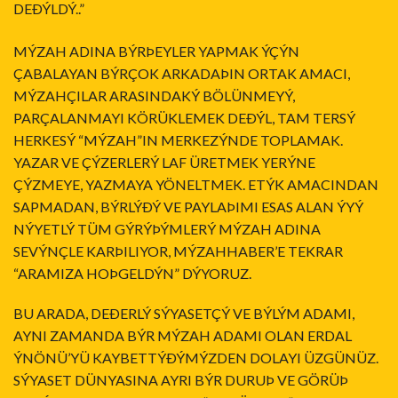
DEÐÝLDÝ..”
MÝZAH ADINA BÝRÞEYLER YAPMAK ÝÇÝN
ÇABALAYAN BÝRÇOK ARKADAÞIN ORTAK AMACI,
MÝZAHÇILAR ARASINDAKÝ BÖLÜNMEYÝ,
PARÇALANMAYI KÖRÜKLEMEK DEÐÝL, TAM TERSÝ
HERKESÝ “MÝZAH”IN MERKEZÝNDE TOPLAMAK.
YAZAR VE ÇÝZERLERÝ LAF ÜRETMEK YERÝNE
ÇÝZMEYE, YAZMAYA YÖNELTMEK. ETÝK AMACINDAN
SAPMADAN, BÝRLÝÐÝ VE PAYLAÞIMI ESAS ALAN ÝYÝ
NÝYETLÝ TÜM GÝRÝÞÝMLERÝ MÝZAH ADINA
SEVÝNÇLE KARÞILIYOR, MÝZAHHABER’E TEKRAR
“ARAMIZA HOÞGELDÝN” DÝYORUZ.
BU ARADA, DEÐERLÝ SÝYASETÇÝ VE BÝLÝM ADAMI,
AYNI ZAMANDA BÝR MÝZAH ADAMI OLAN ERDAL
ÝNÖNÜ’YÜ KAYBETTÝÐÝMÝZDEN DOLAYI ÜZGÜNÜZ.
SÝYASET DÜNYASINA AYRI BÝR DURUÞ VE GÖRÜÞ