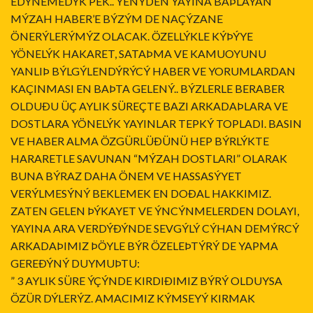
EDÝNEMEDÝK PEK.. YENÝDEN YAYINA BAÞLAYAN
MÝZAH HABER’E BÝZÝM DE NAÇÝZANE
ÖNERÝLERÝMÝZ OLACAK. ÖZELLÝKLE KÝÞÝYE
YÖNELÝK HAKARET, SATAÞMA VE KAMUOYUNU
YANLIÞ BÝLGÝLENDÝRÝCÝ HABER VE YORUMLARDAN
KAÇINMASI EN BAÞTA GELENÝ.. BÝZLERLE BERABER
OLDUÐU ÜÇ AYLIK SÜREÇTE BAZI ARKADAÞLARA VE
DOSTLARA YÖNELÝK YAYINLAR TEPKÝ TOPLADI. BASIN
VE HABER ALMA ÖZGÜRLÜÐÜNÜ HEP BÝRLÝKTE
HARARETLE SAVUNAN “MÝZAH DOSTLARI” OLARAK
BUNA BÝRAZ DAHA ÖNEM VE HASSASÝYET
VERÝLMESÝNÝ BEKLEMEK EN DOÐAL HAKKIMIZ.
ZATEN GELEN ÞÝKAYET VE ÝNCÝNMELERDEN DOLAYI,
YAYINA ARA VERDÝÐÝNDE SEVGÝLÝ CÝHAN DEMÝRCÝ
ARKADAÞIMIZ ÞÖYLE BÝR ÖZELEÞTÝRÝ DE YAPMA
GEREÐÝNÝ DUYMUÞTU:
” 3 AYLIK SÜRE ÝÇÝNDE KIRDIÐIMIZ BÝRÝ OLDUYSA
ÖZÜR DÝLERÝZ. AMACIMIZ KÝMSEYÝ KIRMAK