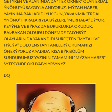
GETÝREN VE ALANINDA DA “TEK ÖRNEK” OLAN ERDAL
ÝNÖNÜ’YÜ SAYGIYLA ANIYORUZ.. MÝZAH HABER,
YAYININA BAÞLADIÐI ÝLK GÜN, YAÞANMIÞ “ERDAL
ÝNÖNÜ” FIKRALARIYLA BÝZLERE “MERHABA” DÝYOR.
KEYÝFLE VE BÝRAZ DA BURUKLUKLA OKUDUK.
BAÞBAKAN OLDUÐU DÖNEMDE TALÝHSÝZ
OLAYLARIN DA YAÞANDIÐI SÜREÇTEN “MÝZAH VE
HÝCÝV” DOLU ENSTANTANELERÝ OKUMANIZI
ÖNERÝYORUZ AÞAÐIDA KISA BÝR BÖLÜM
SUNDUÐUMUZ YAZININ TAMAMINI “MÝZAHHABER”
SÝTESÝNDE OKUYABÝLÝRSÝNÝZ…
DQ