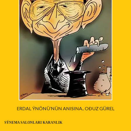
ERDAL ÝNÖNÜ’NÜN ANISINA.. OÐUZ GÜREL
SÝNEMA SALONLARI KARANLIK