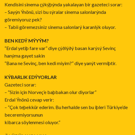
Kendisini sinema çýkýþýnda yakalayan bir gazeteci sorar:
– Sayýn Ýnönü, sizi bu sýralar sinema salonlarýnda
göremiyoruz pek?
– Tabii göremezsiniz sinema salonlarý karanlýk oluyor.
BEN KEDÝ MÝYÝM?
“Erdal yetiþ fare var” diye çýðlýðý basan karýsý Sevinç
hanýma gayet sakin
“Bana ne Sevinç, ben kedi miyim?” diye yanýt vermiþtir.
KÝBARLIK EDÝYORLAR
Gazeteci sorar:
– “Sizin için Norveç’e baþbakan olur diyorlar”
Erdal Ýnönü cevap verir:
– “Çok teþekkür ederim. Bu herhalde sen bu iþleri Türkiye’de
beceremiyorsunun
kibarca söylenmesi oluyor.”