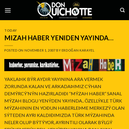
Skip
to
content
TODAY
MIZAH HABER YENIDEN YAYINDA…
POSTED ON
NOVEMBER 1, 2007
BY
ERDOĞAN KARAYEL
YAKLAÞIK BÝR AYDIR YAYININA ARA VERMEK
ZORUNDA KALAN VE ARKADAÞIMIZ CÝHAN
DEMÝRCÝ’NÝN HAZIRLADIÐI “MÝZAH HABER” SANAL
MÝZAH BLOGU YENÝDEN YAYINDA.. ÖZELLÝKLE TÜRK
MÝZAHININ EN YOÐUN HABERLEÞME MERKEZÝ OLAN
SÝTEDEN AYRI KALDIÐIMIZDA TÜRK MÝZAHINDA
NELER OLUP BÝTÝYOR, AYRINTILI OLARAK BÝLGÝ