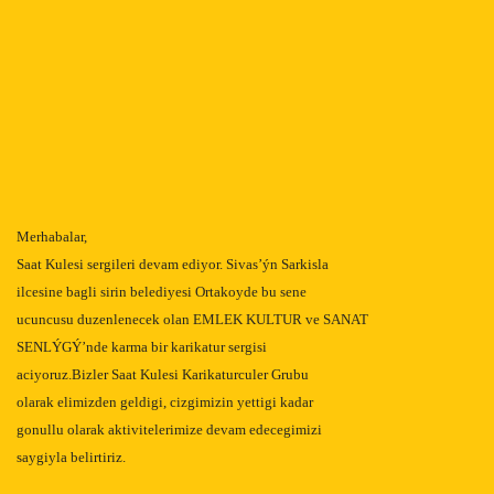
Merhabalar,
Saat Kulesi sergileri devam ediyor. Sivas’ýn Sarkisla
ilcesine bagli sirin belediyesi Ortakoyde bu sene
ucuncusu duzenlenecek olan EMLEK KULTUR ve SANAT
SENLÝGÝ’nde karma bir karikatur sergisi
aciyoruz.Bizler Saat Kulesi Karikaturculer Grubu
olarak elimizden geldigi, cizgimizin yettigi kadar
gonullu olarak aktivitelerimize devam edecegimizi
saygiyla belirtiriz.