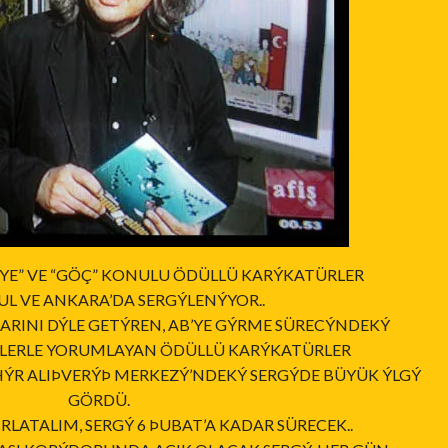
YE” VE “GÖÇ” KONULU ÖDÜLLÜ KARÝKATÜRLER
L VE ANKARA’DA SERGÝLENÝYOR..
INI DÝLE GETÝREN, AB’YE GÝRME SÜRECÝNDEKÝ
ÝLERLE YORUMLAYAN ÖDÜLLÜ KARÝKATÜRLER
HÝR ALIÞVERÝÞ MERKEZÝ’NDEKÝ SERGÝDE BÜYÜK ÝLGÝ
GÖRDÜ.
RLATALIM, SERGÝ 6 ÞUBAT’A KADAR SÜRECEK..