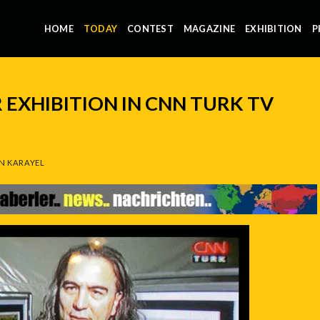
HOME
TODAY
CONTEST
MAGAZINE
EXHIBITION
P
 EXHIBITION IN CNN TURK TV
N KARAYEL