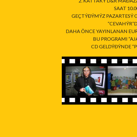
2. KATTAKÝ D&R MAÐAZ
SAAT 10.0
GEÇTÝÐÝMÝZ PAZARTESÝ 
“CEVAHÝR”D
DAHA ÖNCE YAYINLANAN EU
BU PROGRAMI “AJA
CD GELDÝÐÝNDE “P