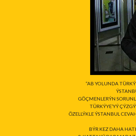
“AB YOLUNDA TÜRKÝ
ÝSTANBU
GÖÇMENLERÝN SORUNLAR
TÜRKÝYE’YÝ ÇÝZG
ÖZELLÝKLE ÝSTANBUL CEVA
BÝR KEZ DAHA HATI