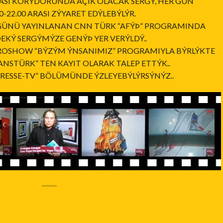
ASI KORÝDORUNDA AÇIK OLACAK SERGÝ, HER GÜN
0-22.00 ARASI ZÝYARET EDÝLEBÝLÝR.
GÜNÜ YAYINLANAN CNN TÜRK “AFÝÞ” PROGRAMINDA
EKÝ SERGÝMÝZE GENÝÞ YER VERÝLDÝ..
ROSHOW “BÝZÝM ÝNSANIMIZ” PROGRAMIYLA BÝRLÝKTE
NSTÜRK” TEN KAYIT OLARAK TALEP ETTÝK..
RESSE-TV” BÖLÜMÜNDE ÝZLEYEBÝLÝRSÝNÝZ..