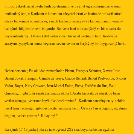
St Luc, yüksek sanat okulu Tarih ögretmeni, 6.ve 5.sýnýf ögrencilerinin sene sonu
imtihanlarý için, » Karikatür » konusunu i
s
leyeceklerini ve benim de bir karikatürcü
olarak bu konuda onlara birkaç saatlik karikatür sanatýný ve karikatürcünün ya
s
amý
hakkýnda bilgilendirmemi istiyordu. Bu davet beni onurlandýrdý ve bir o kadar da
heyecanlandýrdý.. Davete katýlmadan evvel, bu sanat okulunun tarihi hakkýnda
ara
s
týrma yaptýktan sonra, heyecan, sevinç ve korku karý
s
ýmý bir duygu sardý beni..
Neden derseniz ; Bu okuldan zamanýnda : Plantu, François Schuiten, Xavier Lust,
Benoît Sokal, Franquin, Camille de Taeye, Claude Renard, Benoît Poelvoorde, Nicolas
Vadot, Royer, Kitty Crowter, Jean-Michel Folon, Picha, Frédéric du Bus, Paul
Quadens,… gibi ünlü sanatçýlar mezun olmu
s
!. Acaba karikatürcü olarak bu bana
verilen olanaga , yeterince layýk olabilecekmiyim ?.. Karikatür sanatýný en iyi
s
ekilde
nasýl temsil edecegim gibi dü
s
ünceler sarmý
s
tý beni.. Öyle ya ! usta degilim, ögretmen
degilim, sadece çizerim !..Kolay mý ?
Kar
s
ýnda 17-18 ya
sl
arýnda 25 tane ogrenci 2X2 saat boyunca benim agzýma