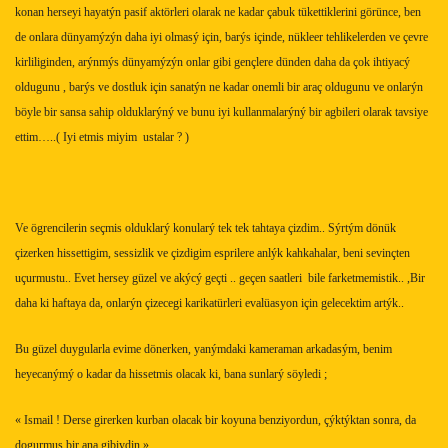
konan her
s
eyi hayatýn pasif aktörleri olarak ne kadar çabuk tükettiklerini görünce, ben
de onlara dünyamýzýn daha iyi olmasý için, barýs içinde, nükleer tehlikelerden ve çevre
kirliliginden, arýnmý
s
dünyamýzýn onlar gibi gençlere dünden daha da çok ihtiyacý
oldugunu , barý
s
ve dostluk için sanatýn ne kadar onemli bir araç oldugunu ve onlarýn
böyle bir
s
ansa sahip olduklarýný ve bunu iyi kullanmalarýný bir agbileri olarak tavsiye
ettim…..( Iyi etmi
s
miyim ustalar ? )
Ve ögrencilerin seçmis olduklarý konularý tek tek tahtaya çizdim.. Sýrtým dönük
çizerken hissettigim, sessizlik ve çizdigim esprilere anlýk kahkahalar, beni sevinçten
uçurmu
s
tu.. Evet her
s
ey güzel ve akýcý geçti .. geçen saatleri
bile farketmemi
s
tik.. ,Bir
daha ki haftaya da, onlarýn çizecegi karikatürleri evalüasyon için gelecektim artýk..
Bu güzel duygularla evime dönerken, yanýmdaki kameraman arkada
s
ým, benim
heyecanýmý o kadar da hissetmi
s
olacak ki, bana
s
unlarý söyledi ;
« Ismail ! Derse girerken kurban olacak bir koyuna benziyordun, çýktýktan sonra, da
dogurmu
s
bir ana gibiydin »..