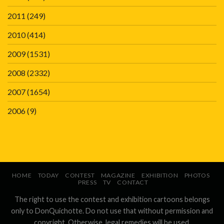
2011
(249)
2010
(414)
2009
(1531)
2008
(2332)
2007
(1654)
2006
(9)
HOME
TODAY
CONTEST
MAGAZINE
EXHIBITION
PHOTOS
PRESS
TV
CONTACT
The right to use the contest and exhibition cartoons belongs
only to DonQuichotte. Do not use that without permission and
copyright. Otherwise, legal remedies will be used.