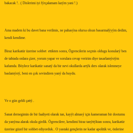
bakacak !.. ( Di
s
lerimi iyi fýrçalamam lazým yani !.)
Ama madem ki bu davet bana verilmi
s
, ne pahasýna olursa olsun ba
s
armalýyým dedim,
kendi kendime.
Biraz karikatür üzerine sohbet
ettikten sonra, Ögrencilerin seçmi
s
oldugu konularý ben
de tahtada onlara çizer, yorum yapar ve sorulara cevap veririm diye tasarlamý
s
tým
kafamda. Böylece karikatür sanatý da bir nevi okullarda artýk ders olarak i
s
lenmeye
ba
slamýstý
, beni en çok sevindiren yaný da buydu.
Ve o gün geldi çattý..
Sanat dernegimin de bir faaliyeti olarak tan, kayýt almasý için kameraman bir dostumu
da yanýma alarak okula girdik. Ögrencilere, kendimi biraz tanýttýktan sonra, karikatür
üzerine güzel bir sohbet ediyorduk.. O yastaki gençlerin ne kadar apolitik ve, önlerine