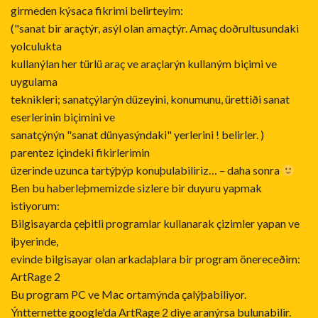
girmeden kýsaca fikrimi belirteyim:
("sanat bir araçtýr, asýl olan amaçtýr. Amaç doðrultusundaki
yolculukta
kullanýlan her türlü araç ve araçlarýn kullaným biçimi ve
uygulama
teknikleri; sanatçýlarýn düzeyini, konumunu, ürettiði sanat
eserlerinin biçimini ve
sanatçýnýn "sanat dünyasýndaki" yerlerini ! belirler. )
parentez içindeki fikirlerimin
üzerinde uzunca tartýþýp konuþulabiliriz… – daha sonra
Ben bu haberleþmemizde sizlere bir duyuru yapmak
istiyorum:
Bilgisayarda çeþitli programlar kullanarak çizimler yapan ve
iþyerinde,
evinde bilgisayar olan arkadaþlara bir program önereceðim:
ArtRage 2
Bu program PC ve Mac ortamýnda çalýþabiliyor.
Ýntternette google'da ArtRage 2 diye aranýrsa bulunabilir.