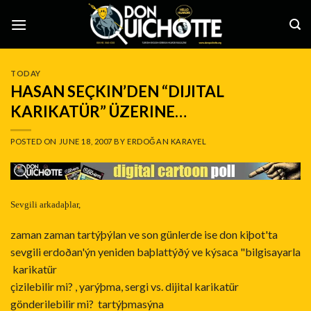
Skip
to
content
TODAY
HASAN SEÇKIN’DEN “DIJITAL
KARIKATÜR” ÜZERINE…
POSTED ON
JUNE 18, 2007
BY
ERDOĞAN KARAYEL
Sevgili arkadaþlar,
zaman zaman tartýþýlan ve son günlerde ise don kiþot'ta
sevgili erdoðan'ýn yeniden baþlattýðý ve kýsaca "bilgisayarla
karikatür
çizilebilir mi? , yarýþma, sergi vs. dijital karikatür
gönderilebilir mi? tartýþmasýna