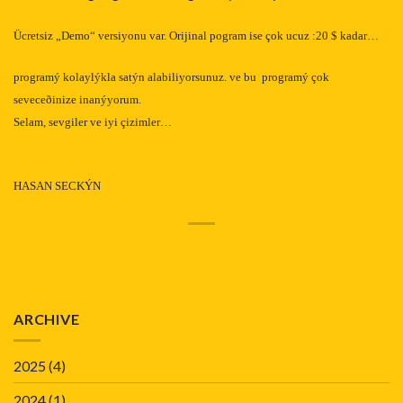
Ücretsiz „Demo“ versiyonu var. Orijinal pogram ise çok ucuz :20 $ kadar…
programý kolaylýkla satýn alabiliyorsunuz. ve bu
programý çok
seveceðinize inanýyorum.
Selam, sevgiler ve iyi çizimler…
HASAN SECKÝN
ARCHIVE
2025
(4)
2024
(1)