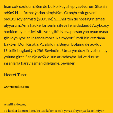
Inan cok uzuldum. Ben de bu korkuyu hep yasýyorum Sitenin
adýný N….. firmasýndan almýstým. Oranýn cok guvenli
oldugu soylenmisti (2003'de) S…..net'ten de hosting hizmeti
alýyorum. Ama hackerlar senin siteye fena dadandý Acýkcasý
hacklemeyecekleri site yok gibi! Ne yaparsan yap oyun oynar
gibi oynuyorlar. Insanda moral kalmýyor Simdi bir kez daha
baktým Don Kisot'a. Acabildim. Bugun bolumu de acýldý
Ustelik baglantým 256. Sevindim. Umarým duzelir ve her sey
yoluna girer. Sansýn acýk olsun arkadasým. Iyi ve durust
insanlarla karsýlasman dilegimle. Sevgiler
Nedret Turer
www.ucnokta.com
—————————————————————————————————
sevgili erdogan,
bu hacker konusu kotu. bu .us da bence cok yavas oluyor ya da acilmiyor.