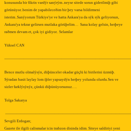
konusunda bir fikrin vardýr sanýrým..neyse sitede sorun giderilmiþ gibi
görünüyor..benim de yapabileceðim bir þey varsa bildirmeni
isterim..Sanýyorum Türkiye'ye ve hatta Ankara'ya da sýk sýk geliyorsun,
Ankara'ya tekrar gelirsen mutlaka görüþelim… Sana kolay gelsin, herþeye
raðmen devam et, çok iyi gidiyor..
Selamlar
Yüksel CAN
—————————————————————————————————
Bence mutlu olmalýsýn, düþünceler okadar güçlü ki birilerini üzmüþ.
Sýradan basit laylay lom iþler yapsaydýn herþey yolunda olurdu.Sen ve
sizler farklýsýnýz, çünkü düþünüyorsunuz….
Tolga Sakarya
—————————————————————————————————
Sevgili Erdogan;
Gazete ile ilgili calismalar icin trabzon disinda idim. Siteye saldiriyi yeni