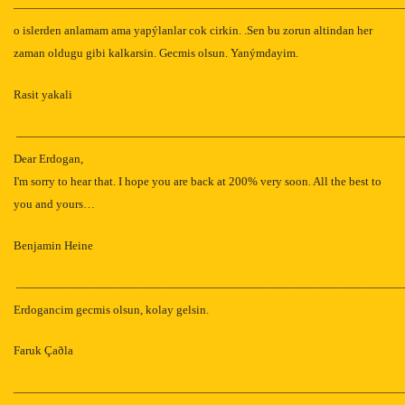
—————————————————————————————————
o islerden anlamam ama yapýlanlar cok cirkin. .Sen bu zorun altindan her
zaman oldugu gibi kalkarsin. Gecmis olsun. Yanýmdayim.
Rasit yakali
—————————————————————————————————
Dear Erdogan,
I'm sorry to hear that. I hope you are back at 200% very soon. All the best to
you and yours…
Benjamin Heine
—————————————————————————————————
Erdogancim gecmis olsun, kolay gelsin.
Faruk Çaðla
—————————————————————————————————