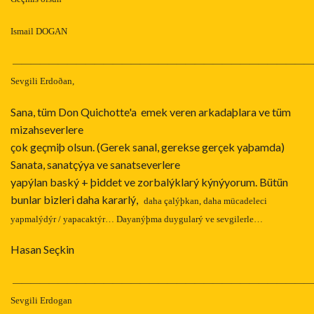
Ismail DOGAN
—————————————————————————————————
Sevgili Erdoðan,
Sana, tüm Don Quichotte'a emek veren arkadaþlara ve tüm
mizahseverlere
çok geçmiþ olsun. (Gerek sanal, gerekse gerçek yaþamda)
Sanata, sanatçýya ve sanatseverlere
yapýlan baský + þiddet ve zorbalýklarý kýnýyorum. Bütün
bunlar bizleri daha kararlý,
daha çalýþkan, daha mücadeleci
yapmalýdýr / yapacaktýr… Dayanýþma duygularý ve sevgilerle…
Hasan Seçkin
—————————————————————————————————
Sevgili Erdogan