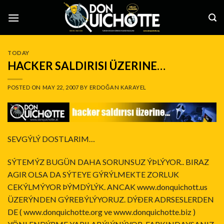
Skip
to
content
TODAY
HACKER SALDIRISI ÜZERINE…
POSTED ON
MAY 22, 2007
BY
ERDOĞAN KARAYEL
SEVGÝLÝ DOSTLARIM…
SÝTEMÝZ BUGÜN DAHA SORUNSUZ ÝÞLÝYOR.. BIRAZ
AGIR OLSA DA SÝTEYE GÝRÝLMEKTE ZORLUK
CEKÝLMÝYOR ÞÝMDÝLÝK. ANCAK
www.donquichott.us
ÜZERÝNDEN GÝREBÝLÝYORUZ. DÝÐER ADRSESLERDEN
DE (
www.donquichotte.org
ve
www.donquichotte.biz
)