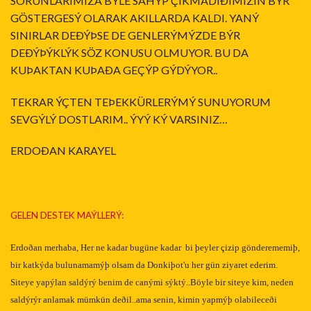
SORUNLARIMIZA BÝLE SAHÝP ÇIKMADIÐIMIZIN BÝR
GÖSTERGESÝ OLARAK AKILLARDA KALDI. YANÝ
SINIRLAR DEÐÝÞSE DE GENLERÝMÝZDE BÝR
DEÐÝÞÝKLÝK SÖZ KONUSU OLMUYOR. BU DA
KUÞAKTAN KUÞAÐA GEÇÝP GÝDÝYOR..
TEKRAR ÝÇTEN TEÞEKKÜRLERÝMÝ SUNUYORUM
SEVGÝLÝ DOSTLARIM.. ÝYÝ KÝ VARSINIZ…
ERDOÐAN KARAYEL
GELEN DESTEK MAÝLLERÝ:
Erdoðan merhaba, Her ne kadar bugüne kadar bi þeyler çizip gönderememiþ,
bir katkýda bulunamamýþ olsam da Donkiþot'u her gün ziyaret ederim.
Siteye yapýlan saldýrý benim de canými sýktý..Böyle bir siteye kim, neden
saldýrýr anlamak mümkün deðil..ama senin, kimin yapmýþ olabileceði