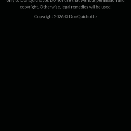
only to DonQuichotte. Do not use that without permission and
copyright. Otherwise, legal remedies will be used.
Copyright 2026 ©
DonQuichotte