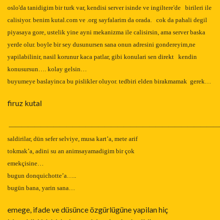
oslo'da tanidigim bir turk var, kendisi server isinde ve ingiltere'de birileri ile
calisiyor. benim kutal.com ve .org sayfalarim da orada. cok da pahali degil
piyasaya gore, ustelik yine ayni mekanizma ile calisirsin, ama server baska
yerde olur. boyle bir sey dusunursen sana onun adresini gondereyim,ne
yapilabilinir, nasil korunur kaca patlar, gibi konulari sen direkt kendin
konusursun…. kolay gelsin…
buyumeye baslayinca bu pislikler oluyor. tedbiri elden birakmamak gerek…
firuz kutal
—————————————————————————————————
saldirilar, dün sefer selviye, musa kart’a, mete arif
tokmak’a, adini su an animsayamadigim bir çok
emekçisine…
bugun donquichotte’a…..
bugün bana, yarin sana…
emege, ifade ve düsünce özgürlügüne yapilan hiç