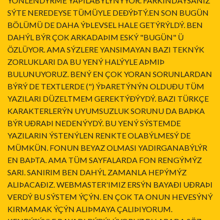
YÖNLENDÝRME YAPILABÝLÝNÝYOR. FARKINDAYSANIZ
SÝTE NEREDEYSE TÜMÜYLE DEÐÝÞTÝ.EN SON BUGÜN
BÖLÜMÜ DE DAHA ÝÞLEVSEL HALE GETÝRÝLDÝ. BEN
DAHÝL BÝR ÇOK ARKADAÞIM ESKÝ "BUGÜN" Ü
ÖZLÜYOR. AMA SÝZLERE YANSIMAYAN BAZI TEKNÝK
ZORLUKLARI DA BU YENÝ HALÝYLE AÞMIÞ
BULUNUYORUZ. BENÝ EN ÇOK YORAN SORUNLARDAN
BÝRÝ DE TEXTLERDE (") ÝÞARETÝNÝN OLDUÐU TÜM
YAZILARI DÜZELTMEM GEREKTÝÐÝYDÝ. BAZI TÜRKÇE
KARAKTERLERÝN UYUMSUZLUK SORUNU DA BAÞKA
BÝR UÐRAÞI NEDENÝYDÝ. BU YENÝ SÝSTEMDE
YAZILARIN ÝSTENÝLEN RENKTE OLABÝLMESÝ DE
MÜMKÜN. FONUN BEYAZ OLMASI YADIRGANABÝLÝR
EN BAÞTA. AMA TÜM SAYFALARDA FON RENGÝMÝZ
SARI. SANIRIM BEN DAHÝL ZAMANLA HEPÝMÝZ
ALIÞACAÐIZ. WEBMASTER'IMIZ ERSÝN BAYAÐI UÐRAÞI
VERDÝ BU SÝSTEM ÝÇÝN. EN ÇOK TA ONUN HEVESÝNÝ
KIRMAMAK ÝÇÝN ALIÞMAYA ÇALIÞIYORUM.