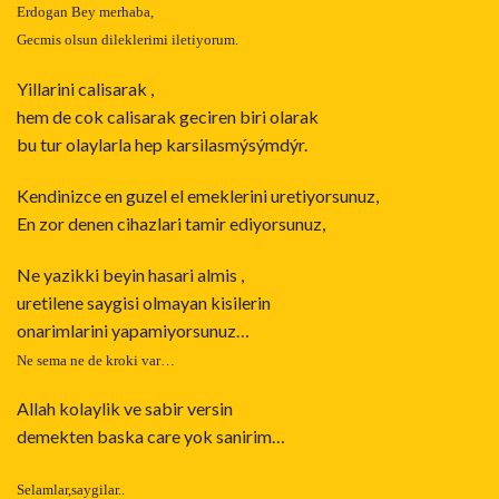
Erdogan Bey merhaba,
Gecmis olsun dileklerimi iletiyorum.
Yillarini calisarak ,
hem de cok calisarak geciren biri olarak
bu tur olaylarla hep karsilasmýsýmdýr.
Kendinizce en guzel el emeklerini uretiyorsunuz,
En zor denen cihazlari tamir ediyorsunuz,
Ne yazikki beyin hasari almis ,
uretilene saygisi olmayan kisilerin
onarimlarini yapamiyorsunuz…
Ne sema ne de kroki var…
Allah kolaylik ve sabir versin
demekten baska care yok sanirim…
Selamlar,saygilar..