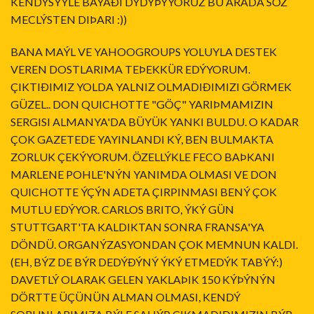
KENDÝSÝYLE BAYAÐI DÝDÝÞÝYORUZ BU ARADA SÖZ
MECLÝSTEN DIÞARI :))
BANA MAÝL VE YAHOOGROUPS YOLUYLA DESTEK
VEREN DOSTLARIMA TEÞEKKÜR EDÝYORUM.
ÇIKTIÐIMIZ YOLDA YALNIZ OLMADIÐIMIZI GÖRMEK
GÜZEL.. DON QUICHOTTE "GÖÇ" YARIÞMAMIZIN
SERGISI ALMANYA'DA BÜYÜK YANKI BULDU. O KADAR
ÇOK GAZETEDE YAYINLANDI KÝ, BEN BULMAKTA
ZORLUK ÇEKÝYORUM. ÖZELLÝKLE FECO BAÞKANI
MARLENE POHLE'NÝN YANIMDA OLMASI VE DON
QUICHOTTE ÝÇÝN ADETA ÇIRPINMASI BENÝ ÇOK
MUTLU EDÝYOR. CARLOS BRITO, ÝKÝ GÜN
STUTTGART'TA KALDIKTAN SONRA FRANSA'YA
DÖNDÜ. ORGANÝZASYONDAN ÇOK MEMNUN KALDI.
(EH, BÝZ DE BÝR DEDÝÐÝNÝ ÝKÝ ETMEDÝK TABÝÝ:)
DAVETLÝ OLARAK GELEN YAKLAÞIK 150 KÝÞÝNÝN
DÖRTTE ÜÇÜNÜN ALMAN OLMASI, KENDÝ