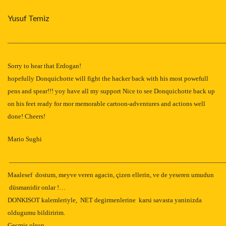
Yusuf Temiz
—————————————————————————————————
Sorry to hear that Erdogan!
hopefully Donquichotte will fight the hacker back with his most powefull
pens and spear!!! yoy have all my support Nice to see Donquichotte back up
on his feet ready for mor memorable cartoon-adventures and actions well
done!
Cheers!
Mario Sughi
—————————————————————————————————
Maalesef dostum, meyve veren agacin, çizen ellerin, ve de yeseren umudun
düsmanidir onlar !…
DONKISOT kalemleriyle,
NET
degirmenlerine karsi savasta yaninizda
oldugumu bildiririm.
Geçmis olsun