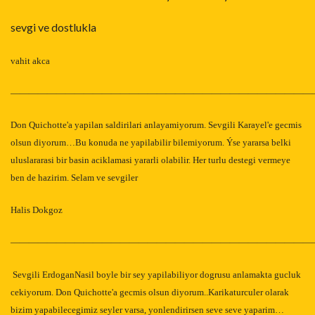
sevgi ve dostlukla
vahit akca
—————————————————————————————————
Don Quichotte'a yapilan saldirilari anlayamiyorum. Sevgili Karayel'e gecmis
olsun diyorum…Bu konuda ne yapilabilir bilemiyorum. Ýse yararsa belki
uluslararasi bir basin aciklamasi yararli olabilir. Her turlu destegi vermeye
ben de hazirim. Selam ve sevgiler
Halis Dokgoz
—————————————————————————————————
Sevgili ErdoganNasil boyle bir sey yapilabiliyor dogrusu anlamakta gucluk
cekiyorum. Don Quichotte'a gecmis olsun diyorum..Karikaturculer olarak
bizim yapabilecegimiz seyler varsa, yonlendirirsen seve seve yaparim…