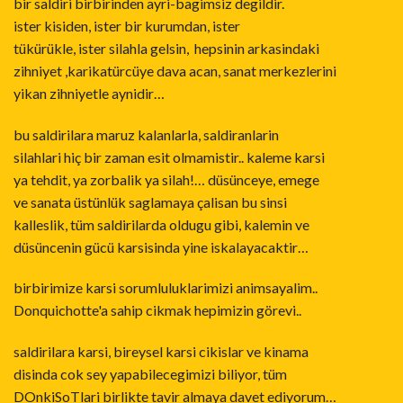
bir saldiri birbirinden ayri-bagimsiz degildir.
ister kisiden, ister bir kurumdan, ister
tükürükle, ister silahla gelsin, hepsinin arkasindaki
zihniyet ,karikatürcüye dava acan, sanat merkezlerini
yikan zihniyetle aynidir…
bu saldirilara maruz kalanlarla, saldiranlarin
silahlari hiç bir zaman esit olmamistir.. kaleme karsi
ya tehdit, ya zorbalik ya silah!… düsünceye, emege
ve sanata üstünlük saglamaya çalisan bu sinsi
kalleslik, tüm saldirilarda oldugu gibi, kalemin ve
düsüncenin gücü karsisinda yine iskalayacaktir…
birbirimize karsi sorumluluklarimizi animsayalim..
Donquichotte'a sahip cikmak hepimizin görevi..
saldirilara karsi, bireysel karsi cikislar ve kinama
disinda cok sey yapabilecegimizi biliyor, tüm
DOnkiSoTlari birlikte tavir almaya davet ediyorum…