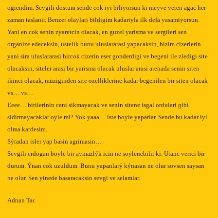
ogrendim. Sevgili dostum sende cok iyi biliyorsun ki meyve veren agac her
zaman taslanir. Benzer olaylari bildigim kadariyla ilk defa yasamiyorsun.
Yani en cok senin zyaretcin olacak, en guzel yarisma ve sergileri sen
organize edeceksin, ustelik bunu uluslararasi yapacaksin, bizim cizerlerin
yani sira uluslararasi bircok cizerin eser gonderdigi ve begeni ile zledigi site
olacaksin, siteler arasi bir yarisma olacak uluslar arasi arenada senin siten
ikinci olacak, müziginden site ozelliklerine kadar begenilen bir siten olacak
vs… vs…
Eeee… birilerinin cani sikmayacak ve senin sitene isgal ordulari gibi
sldirmayacaklar oyle mi? Yok yaaa… iste boyle yaparlar. Sende bu kadar iyi
olma kardesim.
Sýradan isler yap basin agrimasin…
Sevgili erdogan boyle bir aymazlýk icin ne soylenebilir ki. Utanc verici bir
durum. Ýnan cok uzuldum. Bunu yapanlarý kýnasan ne olur sovsen saysan
ne olur. Sen yinede basaracaksin sevgi ve selamlar.
Adnan Tac