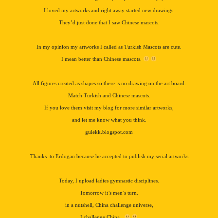
I loved my artworks and right away started new drawings.
They’d just done that I saw Chinese mascots.
In my opinion my artworks I called as Turkish Mascots are cute.
I mean better than Chinese mascots.
All figures created as shapes so there is no drawing on the art board.
Match Turkish and Chinese mascots.
If you love them visit my blog for more similar artworks,
and let me know what you think.
gulekk.blogspot.com
Thanks to Erdogan because he accepted to publish my serial artworks
Today, I upload ladies gymnastic disciplines.
Tomorrow it’s men’s turn.
in a nutshell,
China
challenge universe,
I challenge
China
..