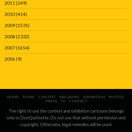
2011
(249)
2010
(414)
2009
(1531)
2008
(2332)
2007
(1654)
2006
(9)
HOME
TODAY
CONTEST
MAGAZINE
EXHIBITION
PHOTOS
PRESS
TV
CONTACT
The right to use the contest and exhibition cartoons belongs
only to DonQuichotte. Do not use that without permission and
copyright. Otherwise, legal remedies will be used.