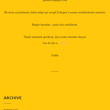
gulekk.blogspot.com
Bu seriyi yayýnlamayi kabul ettigi için sevgili Erdogan’a sonsuz tesekkürlerimi sunarým.
Bugün bayanlar.. yarýn sýra erkeklerde.
Özetle söylemek gerekirse, Çin evrene meydan okuyor
ben de Çin’e..
Gulek
ARCHIVE