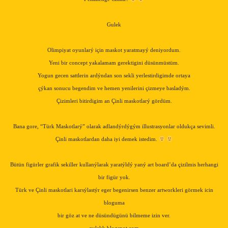
Gulek
Olimpiyat oyunlarý için maskot yaratmayý deniyordum.
Yeni bir concept yakalamam gerektigini düsünmüstüm.
Yogun gecen sattlerin ardýndan son sekli yerlestirdigimde ortaya
çýkan sonucu begendim ve hemen yenilerini çizmeye basladým.
Çizimleri bitirdigim an Çinli maskotlarý gördüm.
Bana gore, “Türk Maskotlarý” olarak adlandýrdýgým illustrasyonlar oldukça sevimli.
Çinli maskotlardan daha iyi demek istedim.
Bütün figürler grafik sekiller kullanýlarak yaratýldý yaný art board’da çizilmis herhangi
bir figür yok.
Türk ve Çinli maskotlari karsýlastýr eger begenirsen benzer artworkleri görmek icin
bloguma
bir göz at ve ne düsündügünü bilmeme izin ver.