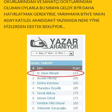
OKURLARINDAN VE SANATÇI DOSTLARINDAN
OLUÞAN OYLARLA BU SIRAYA GELDÝ. BÝR DAHA
HATIRLATMAK GEREKÝRSE, YARIÞMAYA BÝN’E YAKIN
ADAY KATILDI. AÞAÐIDAKÝ YAZISINDA NEÞE YÝNE
SÝZLERDEN DESTEK BEKLÝYOR…