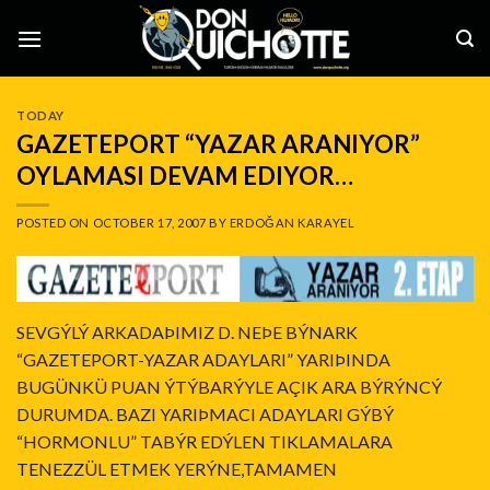
Skip
to
content
TODAY
GAZETEPORT “YAZAR ARANIYOR”
OYLAMASI DEVAM EDIYOR…
POSTED ON
OCTOBER 17, 2007
BY
ERDOĞAN KARAYEL
SEVGÝLÝ ARKADAÞIMIZ D. NEÞE BÝNARK
“GAZETEPORT-YAZAR ADAYLARI” YARIÞINDA
BUGÜNKÜ PUAN ÝTÝBARÝYLE AÇIK ARA BÝRÝNCÝ
DURUMDA. BAZI YARIÞMACI ADAYLARI GÝBÝ
“HORMONLU” TABÝR EDÝLEN TIKLAMALARA
TENEZZÜL ETMEK YERÝNE,TAMAMEN