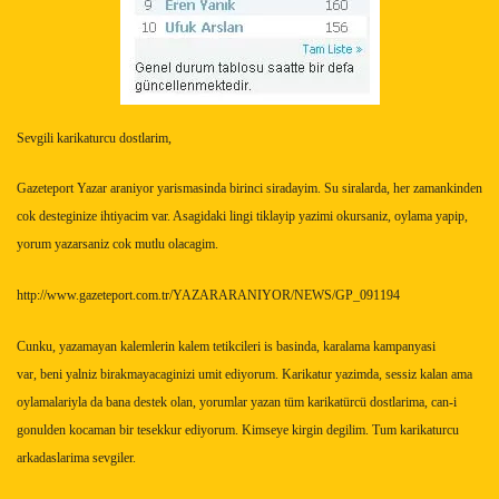
Sevgili karikaturcu dostlarim,
Gazeteport Yazar araniyor yarismasinda birinci siradayim. Su siralarda, her zamankinden
cok desteginize ihtiyacim var. Asagidaki lingi tiklayip yazimi okursaniz, oylama yapip,
yorum yazarsaniz cok mutlu olacagim.
http://www.gazeteport.com.tr/YAZARARANIYOR/NEWS/GP_091194
Cunku, yazamayan kalemlerin kalem tetikcileri is basinda, karalama kampanyasi
var, beni yalniz birakmayacaginizi umit ediyorum. Karikatur yazimda, sessiz kalan ama
oylamalariyla da bana destek olan, yorumlar yazan tüm karikatürcü dostlarima, can-i
gonulden kocaman bir tesekkur ediyorum. Kimseye kirgin degilim. Tum karikaturcu
arkadaslarima sevgiler.