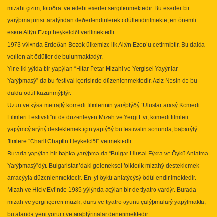
mizahi çizim, fotoðraf ve edebi eserler sergilenmektedir. Bu eserler bir
yarýþma jürisi tarafýndan deðerlendirilerek ödüllendirilmekte, en önemli
esere Altýn Ezop heykelciði verilmektedir.
1973 yýlýnda Erdoðan Bozok ülkemize ilk Altýn Ezop’u getirmiþtir. Bu dalda
verilen alt ödüller de bulunmaktadýr.
Yine iki yýlda bir yapýlan “Hitar Petar Mizahi ve Yergisel Yayýnlar
Yarýþmasý” da bu festival içerisinde düzenlenmektedir. Aziz Nesin de bu
dalda ödül kazanmýþtýr.
Uzun ve kýsa metrajlý komedi filmlerinin yarýþtýðý “Uluslar arasý Komedi
Filmleri Festivali”ni de düzenleyen Mizah ve Yergi Evi, komedi filmleri
yapýmcýlarýný desteklemek için yaptýðý bu festivalin sonunda, baþarýlý
filmlere “Charli Chaplin Heykelciði” vermektedir.
Burada yapýlan bir baþka yarýþma da “Bulgar Ulusal Fýkra ve Öykü Anlatma
Yarýþmasý”dýr. Bulgaristan’daki geleneksel folklorik mizahý desteklemek
amacýyla düzenlenmektedir. En iyi öykü anlatýcýsý ödüllendirilmektedir.
Mizah ve Hiciv Evi’nde 1985 yýlýnda açýlan bir de tiyatro vardýr. Burada
mizah ve yergi içeren müzik, dans ve tiyatro oyunu çalýþmalarý yapýlmakta,
bu alanda yeni yorum ve araþtýrmalar denenmektedir.