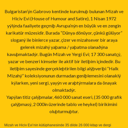
Bulgaristan’ýn Gabrovo kentinde kurulmuþ bulunan Mizah ve
Hiciv Evi (House of Humour and Satire), 1 Nisan 1972
yýlýnda faaliyete geçmiþ Avrupa’nýn en büyük ve en zengin
karikatür müzesidir. Burada “Dünya dönüyor, çünkü gülüyor”
sloganý ile binlerce yazar, çizer ve mizahsever bir araya
gelerek mizahý yaþama / yaþatma olanaðýna
kavuþmaktadýr. Bugün Mizah ve Yergi Evi; 17 300 sanatçý,
yazar ve benzeri kimseler ile aktif bir iletiþim içindedir. Bu
iletiþim sayesinde gerçekleþtirilen bilgi alýþveriþi “Halk
Mizahý” koleksiyonunun durmadan geniþlemesini olanaklý
kýlarken, yeni sergi, yayýn ve araþtýrmalara da önayak
olmaktadýr.
Yapýlan titiz çalýþmalar, 460 000 sanat eseri, (35 000 grafik
çalýþmasý, 2 000in üzerinde tablo ve heykel) birikimini
oluþturmuþtur.
Mizah ve Hiciv Evi’nin kütüphanesinde 35 dilde 26 000 kitap ve dergi