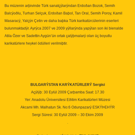
Bu müzenin arþivinde Türk sanatçýlarýndan Erdoðan Bozok, Semih
Balcýoðlu, Turhan Selçuk, Erdoðan Baþol, Tan Oral, Semih Poroy, Kamil
Masaracý, Yalçýn Çetin ve daha baþka Türk karikatürcülerinin eserleri
bulunmaktadýr. Ayrýca 2007 ve 2009 yýllarýnda yapýlan son iki bienalde
Atila Özer ve Sadettin Aygün’ün ortak çalýþmalarý olan üç boyutlu
karikatürlere heykel ödülleri verilmiþtir.
BULGARÝSTAN KARÝKATÜRLERÝ Sergisi
Açýlýþ: 30 Eylül 2009 Çarþamba Saat: 17.30
Yer: Anadolu Üniversitesi Eðitim Karikatürleri Müzesi
Akcami Mh. Malhatun Sk. No:6 Odunpazarý ESKÝÞEHÝR
Sergi Süresi: 30 Eylül 2009 – 30 Ekim 2009
.