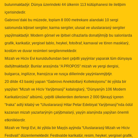
bulunmaktadýr. Dünya üzerindeki 44 ülkenin 113 kütüphanesi ile iletiþim
içerisindedir.
Gabrovo’daki bu müzede, toplam 8 000 metrekare alandaki 10 sergi
salonunda kiþisel sergiler, karma sergiler, ulusal ve uluslararasý sergiler
yapýlmaktadýr. Modern görsel ve iþitsel cihazlarla donatýlmýþ bu salonlarda
grafik, karikatür, yergisel tablo, heykel, fotoðraf, karnaval ve tören masklarý,
kostüm ve duvar resimleri sergilenmektedir.
Mizah ve Hiciv Evi kurulduðundan beri çeþitli yayýnlar yaparak tüm dünyaya
daðýtmaktadýr. Bunlar arasýnda “A PROPOS” mizah ve yergi dergisi,
bulgarca, ingilizce, fransýzca ve rusça dillerinde yayýnlanmýþtýr.
20 dilde 43 baský yapan “Gabrovo Anekdotlarý Kolleksiyonu” iki yýlda bir
yapýlan “Mizah ve Hiciv Yarýþmasý” kataloglarý, “Dünyanýn 106 Modern
Karikatürcüsü” albümü, çeþitli ülkelerden derlenen 2 000 fýkrayý içeren
“Þaka” adlý kitabý ve “Uluslararasý Hitar Petar Edebiyat Yarýþmasý”nda ödül
kazanan mizah yazarlarýnýn çalýþmalarý, yayýn alanýnda yapýlan önemli
etkinliklerdir.
Mizah ve Yergi Evi, iki yýlda bir Mayýs ayýnda “Uluslararasý Mizah ve Hiciv
Festivali” düzenlemektedir. Festivalde karikatür, resim, heykel, yergisel grafik,