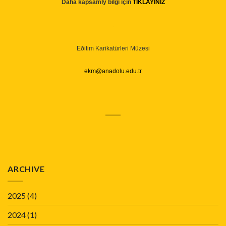
Daha kapsamlý bilgi için
TIKLAYINIZ
.
Eðitim Karikatürleri Müzesi
ekm@anadolu.edu.tr
ARCHIVE
2025
(4)
2024
(1)