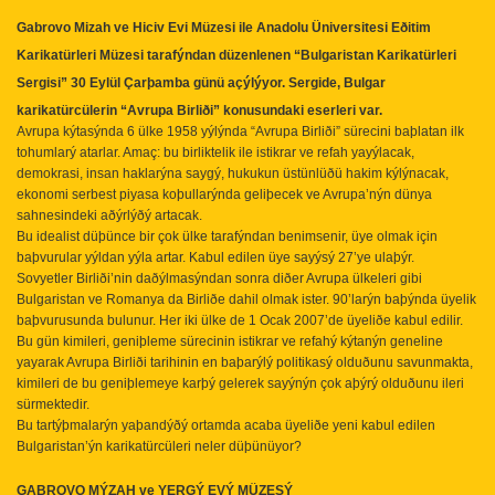
Gabrovo Mizah ve Hiciv Evi Müzesi ile Anadolu Üniversitesi Eðitim
Karikatürleri Müzesi tarafýndan düzenlenen “Bulgaristan Karikatürleri
Sergisi” 30 Eylül Çarþamba günü açýlýyor. Sergide, Bulgar
karikatürcülerin “Avrupa Birliði” konusundaki eserleri var.
Avrupa kýtasýnda 6 ülke 1958 yýlýnda “Avrupa Birliði” sürecini baþlatan ilk
tohumlarý atarlar. Amaç: bu birliktelik ile istikrar ve refah yayýlacak,
demokrasi, insan haklarýna saygý, hukukun üstünlüðü hakim kýlýnacak,
ekonomi serbest piyasa koþullarýnda geliþecek ve Avrupa’nýn dünya
sahnesindeki aðýrlýðý artacak.
Bu idealist düþünce bir çok ülke tarafýndan benimsenir, üye olmak için
baþvurular yýldan yýla artar. Kabul edilen üye sayýsý 27’ye ulaþýr.
Sovyetler Birliði’nin daðýlmasýndan sonra diðer Avrupa ülkeleri gibi
Bulgaristan ve Romanya da Birliðe dahil olmak ister. 90’larýn baþýnda üyelik
baþvurusunda bulunur. Her iki ülke de 1 Ocak 2007’de üyeliðe kabul edilir.
Bu gün kimileri, geniþleme sürecinin istikrar ve refahý kýtanýn geneline
yayarak Avrupa Birliði tarihinin en baþarýlý politikasý olduðunu savunmakta,
kimileri de bu geniþlemeye karþý gelerek sayýnýn çok aþýrý olduðunu ileri
sürmektedir.
Bu tartýþmalarýn yaþandýðý ortamda acaba üyeliðe yeni kabul edilen
Bulgaristan’ýn karikatürcüleri neler düþünüyor?
GABROVO MÝZAH ve YERGÝ EVÝ MÜZESÝ