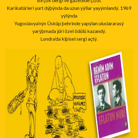
Birçok dergi ve gazetede çizdi.
Karikatürleri yurt dýþýnda da uzun yýllar yayýmlandý. 1969
yýlýnda
Yugoslavya’nýn Üsküp þehrinde yapýlan uluslararasý
yarýþmada jüri özel ödülü kazandý.
Londra’da kiþisel sergi açtý.