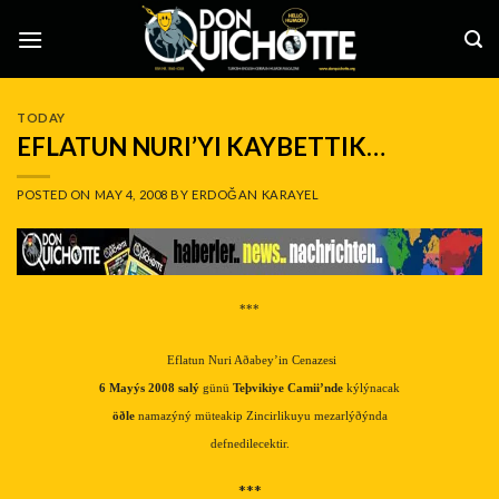
Skip
to
content
TODAY
EFLATUN NURI’YI KAYBETTIK…
POSTED ON
MAY 4, 2008
BY
ERDOĞAN KARAYEL
***
Eflatun Nuri Aðabey’in Cenazesi
6 Mayýs 2008 salý
günü
Teþvikiye Camii’nde
kýlýnacak
öðle
namazýný müteakip Zincirlikuyu mezarlýðýnda
defnedilecektir.
***