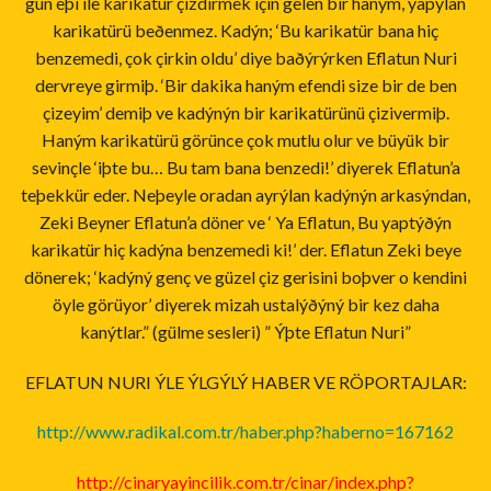
gün eþi ile karikatür çizdirmek için gelen bir haným, yapýlan
karikatürü beðenmez. Kadýn; ‘Bu karikatür bana hiç
benzemedi, çok çirkin oldu’ diye baðýrýrken Eflatun Nuri
dervreye girmiþ. ‘Bir dakika haným efendi size bir de ben
çizeyim’ demiþ ve kadýnýn bir karikatürünü çizivermiþ.
Haným karikatürü görünce çok mutlu olur ve büyük bir
sevinçle ‘iþte bu… Bu tam bana benzedi!’ diyerek Eflatun’a
teþekkür eder. Neþeyle oradan ayrýlan kadýnýn arkasýndan,
Zeki Beyner Eflatun’a döner ve ‘ Ya Eflatun, Bu yaptýðýn
karikatür hiç kadýna benzemedi ki!’ der. Eflatun Zeki beye
dönerek; ‘kadýný genç ve güzel çiz gerisini boþver o kendini
öyle görüyor’ diyerek mizah ustalýðýný bir kez daha
kanýtlar.” (gülme sesleri) ” Ýþte Eflatun Nuri”
EFLATUN NURI ÝLE ÝLGÝLÝ HABER VE RÖPORTAJLAR:
http://www.radikal.com.tr/haber.php?haberno=167162
http://cinaryayincilik.com.tr/cinar/index.php?