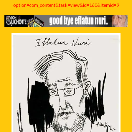
option=com_content&task=view&id=160&Itemid=9