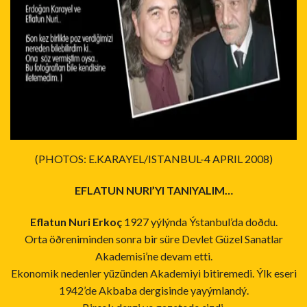
(PHOTOS: E.KARAYEL/ISTANBUL-4 APRIL 2008)
EFLATUN NURI’YI TANIYALIM…
Eflatun Nuri Erkoç
1927 yýlýnda Ýstanbul’da doðdu.
Orta öðreniminden sonra bir süre Devlet Güzel Sanatlar
Akademisi’ne devam etti.
Ekonomik nedenler yüzünden Akademiyi bitiremedi. Ýlk eseri
1942’de Akbaba dergisinde yayýmlandý.