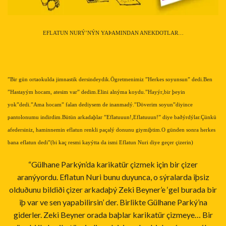
EFLATUN NURÝ’NÝN YAÞAMINDAN ANEKDOTLAR…
”Bir gün ortaokulda jimnastik dersindeydik.Ögretmenimiz ”Herkes soyunsun” dedi.Ben
”Hastayým hocam, atesim var” dedim.Elini alnýma koydu.”Hayýr,bir þeyin
yok”dedi.”Ama hocam” falan dediysem de inanmadý.”Döverim soyun”diyince
pantolonumu indirdim.Bütün arkadaþlar ”Eflatuuun!,Eflatuuun!” diye baðýrdýlar.Çünkü
afedersiniz, haminnemin eflatun renkli paçalý donunu giymiþtim.O günden sonra herkes
bana eflatun dedi”(bi kaç resmi kayýtta da ismi Eflatun Nuri diye geçer çizerin)
“Gülhane Parkýn’da karikatür çizmek için bir çizer
aranýyordu. Eflatun Nuri bunu duyunca, o sýralarda iþsiz
olduðunu bildiði çizer arkadaþý Zeki Beyner’e ‘gel burada bir
iþ var ve sen yapabilirsin’ der. Birlikte Gülhane Parký’na
giderler. Zeki Beyner orada baþlar karikatür çizmeye… Bir