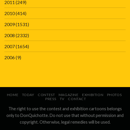
2011
(249)
2010
(414)
2009
(1531)
2008
(2332)
2007
(1654)
2006
(9)
HOME
TODAY
CONTEST
MAGAZINE
EXHIBITION
PHOTOS
PRESS
TV
CONTACT
The right to use the contest and exhibition cartoons belongs
only to DonQuichotte. Do not use that without permission and
copyright. Otherwise, legal remedies will be used.