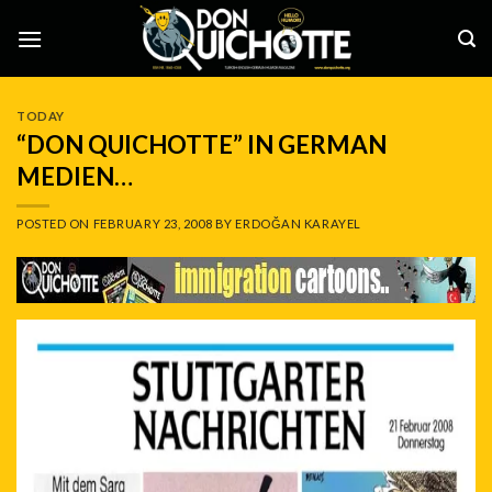
Skip
to
content
TODAY
“DON QUICHOTTE” IN GERMAN
MEDIEN…
POSTED ON
FEBRUARY 23, 2008
BY
ERDOĞAN KARAYEL