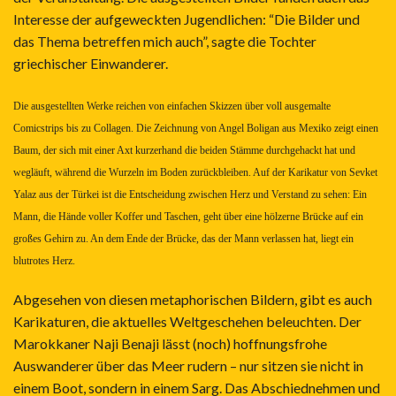
Interesse der aufgeweckten Jugendlichen: “Die Bilder und
das Thema betreffen mich auch”, sagte die Tochter
griechischer Einwanderer.
Die ausgestellten Werke reichen von einfachen Skizzen über voll ausgemalte
Comicstrips bis zu Collagen. Die Zeichnung von Angel Boligan aus Mexiko zeigt einen
Baum, der sich mit einer Axt kurzerhand die beiden Stämme durchgehackt hat und
wegläuft, während die Wurzeln im Boden zurückbleiben. Auf der Karikatur von Sevket
Yalaz aus der Türkei ist die Entscheidung zwischen Herz und Verstand zu sehen: Ein
Mann, die Hände voller Koffer und Taschen, geht über eine hölzerne Brücke auf ein
großes Gehirn zu. An dem Ende der Brücke, das der Mann verlassen hat, liegt ein
blutrotes Herz.
Abgesehen von diesen metaphorischen Bildern, gibt es auch
Karikaturen, die aktuelles Weltgeschehen beleuchten. Der
Marokkaner Naji Benaji lässt (noch) hoffnungsfrohe
Auswanderer über das Meer rudern – nur sitzen sie nicht in
einem Boot, sondern in einem Sarg. Das Abschiednehmen und