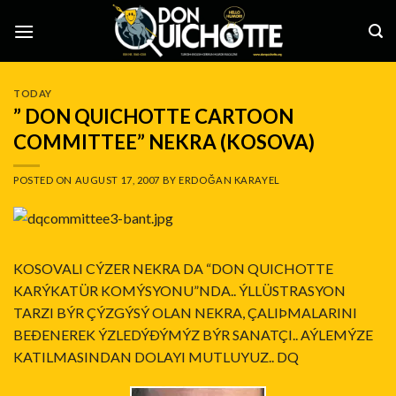
Skip
to
content
TODAY
” DON QUICHOTTE CARTOON
COMMITTEE” NEKRA (KOSOVA)
POSTED ON
AUGUST 17, 2007
BY
ERDOĞAN KARAYEL
KOSOVALI CÝZER NEKRA DA “DON QUICHOTTE
KARÝKATÜR KOMÝSYONU”NDA.. ÝLLÜSTRASYON
TARZI BÝR ÇÝZGÝSÝ OLAN NEKRA, ÇALIÞMALARINI
BEÐENEREK ÝZLEDÝÐÝMÝZ BÝR SANATÇI.. AÝLEMÝZE
KATILMASINDAN DOLAYI MUTLUYUZ.. DQ