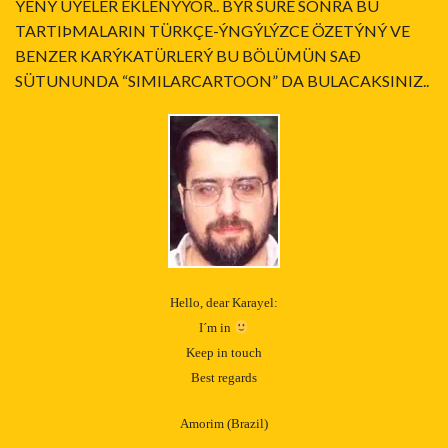
YENÝ ÜYELER EKLENÝYOR.. BÝR SÜRE SONRA BU
TARTIÞMALARIN TÜRKÇE-ÝNGÝLÝZCE ÖZETÝNÝ VE
BENZER KARÝKATÜRLERÝ BU BÖLÜMÜN SAÐ
SÜTUNUNDA “SIMILARCARTOON” DA BULACAKSINIZ..
Hello, dear Karayel:
I´m in
Keep in touch
Best regards
Amorim (Brazil)