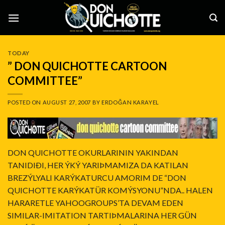
Skip
to
content
TODAY
” DON QUICHOTTE CARTOON
COMMITTEE”
POSTED ON
AUGUST 27, 2007
BY
ERDOĞAN KARAYEL
DON QUICHOTTE OKURLARININ YAKINDAN
TANIDIÐI, HER ÝKÝ YARIÞMAMIZA DA KATILAN
BREZÝLYALI KARÝKATURCU AMORIM DE “DON
QUICHOTTE KARÝKATÜR KOMÝSYONU”NDA.. HALEN
HARARETLE YAHOOGROUPS’TA DEVAM EDEN
SIMILAR-IMITATION TARTIÞMALARINA HER GÜN