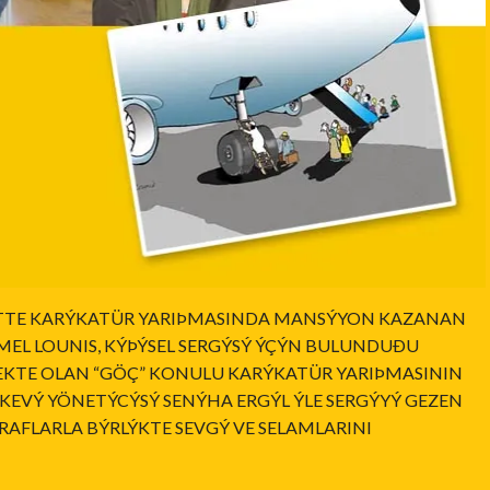
OTTE KARÝKATÜR YARIÞMASINDA MANSÝYON KAZANAN
EL LOUNIS, KÝÞÝSEL SERGÝSÝ ÝÇÝN BULUNDUÐU
EKTE OLAN “GÖÇ” KONULU KARÝKATÜR YARIÞMASININ
RKEVÝ YÖNETÝCÝSÝ SENÝHA ERGÝL ÝLE SERGÝYÝ GEZEN
RAFLARLA BÝRLÝKTE SEVGÝ VE SELAMLARINI