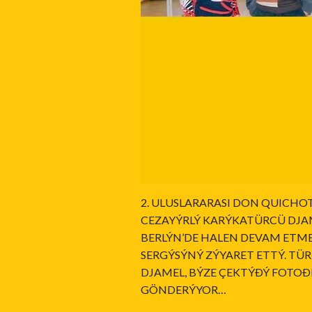
2. ULUSLARARASI DON QUICH
CEZAYÝRLÝ KARÝKATÜRCÜ DJAM
BERLÝN’DE HALEN DEVAM ETM
SERGÝSÝNÝ ZÝYARET ETTÝ. TÜ
DJAMEL, BÝZE ÇEKTÝÐÝ FOTOÐ
GÖNDERÝYOR…