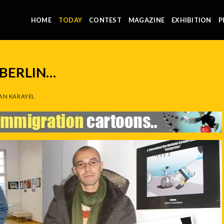
HOME
TODAY
CONTEST
MAGAZINE
EXHIBITION
P
 BERLIN…
AN KARAYEL