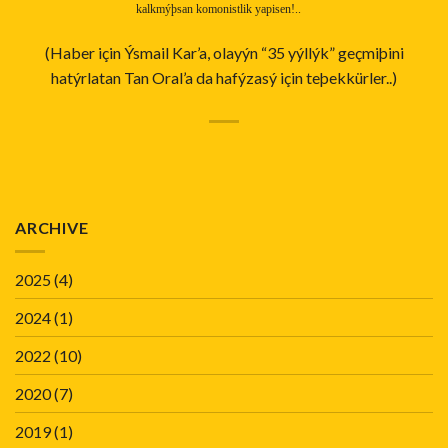
kalkmýþsan komonistlik yapisen!..
(Haber için Ýsmail Kar’a, olayýn “35 yýllýk” geçmiþini
hatýrlatan Tan Oral’a da hafýzasý için teþekkürler..)
ARCHIVE
2025
(4)
2024
(1)
2022
(10)
2020
(7)
2019
(1)