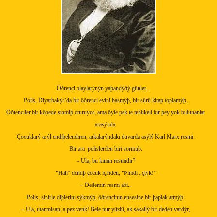
Öðrenci olaylarýnýn yaþandýðý günler..
Polis, Diyarbakýr’da bir öðrenci evini basmýþ, bir sürü kitap toplamýþ.
Öðrenciler bir köþede sinmiþ oturuyor, ama öyle pek te tehlikeli bir þey yok bulunanlar
arasýnda.
Çocuklarý asýl endiþelendiren, arkalarýndaki duvarda asýlý Karl Marx resmi.
Bir ara
polislerden biri sormuþ:
– Ula, bu kimin resmidir?
“Hah” demiþ çocuk içinden, “Þimdi ..çtýk!”
– Dedemin resmi abi..
Polis, sinirle diþlerini sýkmýþ, öðrencinin ensesine bir þaplak atmýþ:
– Ula, utanmisan, a pez.venk! Bele nur yüzlü, ak sakallý bir deden vardýr,