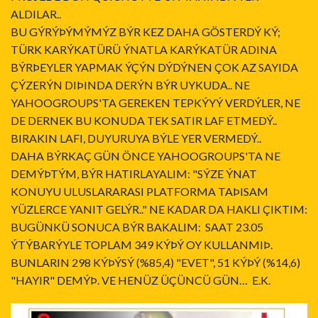
ALDILAR..
BU GÝRÝÞÝMÝMÝZ BÝR KEZ DAHA GÖSTERDÝ KÝ;
TÜRK KARÝKATÜRÜ ÝNATLA KARÝKATÜR ADINA
BÝRÞEYLER YAPMAK ÝÇÝN DÝDÝNEN ÇOK AZ SAYIDA
ÇÝZERÝN DIÞINDA DERÝN BÝR UYKUDA.. NE
YAHOOGROUPS'TA GEREKEN TEPKÝYÝ VERDÝLER, NE
DE DERNEK BU KONUDA TEK SATIR LAF ETMEDÝ..
BIRAKIN LAFI, DUYURUYA BÝLE YER VERMEDÝ..
DAHA BÝRKAÇ GÜN ÖNCE YAHOOGROUPS'TA NE
DEMÝÞTÝM, BÝR HATIRLAYALIM: "SÝZE ÝNAT
KONUYU ULUSLARARASI PLATFORMA TAÞISAM
YÜZLERCE YANIT GELÝR.." NE KADAR DA HAKLI ÇIKTIM:
BUGÜNKÜ SONUCA BÝR BAKALIM: SAAT 23.05
ÝTÝBARÝYLE TOPLAM 349 KÝÞÝ OY KULLANMIÞ.
BUNLARIN 298 KÝÞÝSÝ (%85,4) "EVET", 51 KÝÞÝ (%14,6)
"HAYIR" DEMÝÞ. VE HENÜZ ÜÇÜNCÜ GÜN… E.K.