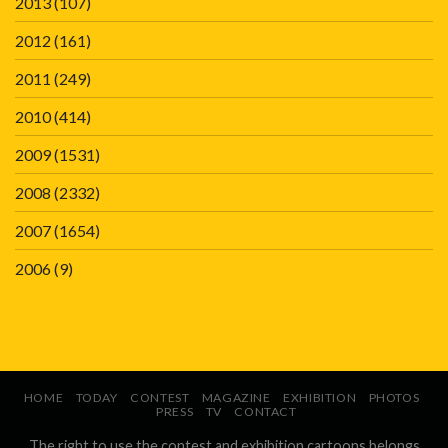
2013
(107)
2012
(161)
2011
(249)
2010
(414)
2009
(1531)
2008
(2332)
2007
(1654)
2006
(9)
HOME
TODAY
CONTEST
MAGAZINE
EXHIBITION
PHOTOS
PRESS
TV
CONTACT
The right to use the contest and exhibition cartoons belongs