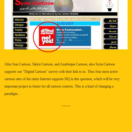
After Iran Cartoon, Tabriz Cartoon, and Azarbeijan Cartoon, also Syria Cartoon
supports our "Digital Cartoon" survey with their link to us. Thus four most active
cartoon sites of the entire Internet supports DQ in this question, which will be very
important project in future for all cartoon contests.
This is a kind of changing a
paradigm…