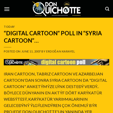
Skip
to
content
TODAY
“DIGITAL CARTOON” POLL IN “SYRIA
CARTOON”…
POSTED ON
JUNE 11, 2007
BY
ERDOĞAN KARAYEL
IRAN CARTOON, TABRIZ CARTOON VE AZARBEIJAN
CARTOON'DAN SONRA SYRIA CARTOON DA "DIGITAL
CARTOON" ANKETÝMÝZE LÝNK DESTEÐÝ VERDÝ..
BÖYLECE DÜNYANIN EN AKTÝF DÖRT KARÝKATÜR
WEBSÝTESÝ, KARÝKATÜR YARIÞMALARININ
GELECEÐÝNÝ ÝLGÝLENDÝREN ÇOK ÖNEMLÝ BÝR
PROJEDE DON QUICHOTTE'UN YANINDA YER