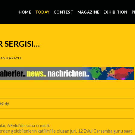
HOME
TODAY
CONTEST
MAGAZINE
EXHIBITION
P
 SERGISI…
AN KARAYEL
týldý.
ar, 6 Eylul’de sona ermisti.
rden gelebilenlerin katilimi ile olusan juri, 12 Eylul Carsamba gunu saat