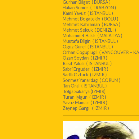
Gurhan Bilget ( BURSA )
Hakan Sumer ( TRABZON )
Kamil Yavuz ( ISTANBUL )
Mehmet Bogatekin ( BOLU )
Mehmet Kahraman ( BURSA )
Mehmet Selcuk ( DENIZLI )
Muhammet Bakir ( MALATYA )
Mustafa Bilgin ( ISTANBUL )
Oguz Gurel ( ISTANBUL )
Orhan Coguplugil ( VANCOUVER – K
Ozan Soydan ( IZMIR )
Rasit Yakali ( ISTANBUL )
Sabri Erguder ( IZMIR )
Sadik Ozturk ( IZMIR )
Sonmez Yanardag ( CORUM )
Tan Oral ( ISTANBUL )
Tolga Sakarya (IZMIR)
Turan Iyigun ( IZMIR )
Yavuz Mamac ( IZMIR )
Zeynep Gargi ( IZMIR )