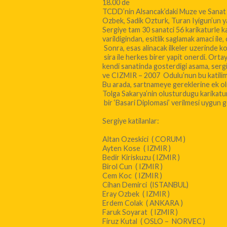
18.00 de
TCDD’nin Alsancak’daki Muze ve Sanat G
Ozbek, Sadik Ozturk, Turan Iyigun’un y
Sergiye tam 30 sanatci 56 karikaturle k
varildigindan, esitlik saglamak amaci ile
Sonra, esas alinacak ilkeler uzerinde kon
sira ile herkes birer yapit onerdi. Orta
kendi sanatinda gosterdigi asama, sergid
ve CIZMIR – 2007 Odulu’nun bu katilimci
Bu arada, sartnameye gereklerine ek o
Tolga Sakarya’nin olusturdugu karikatu
bir ‘Basari Diplomasi’ verilmesi uygun 
Sergiye katilanlar:
Altan Ozeskici ( CORUM )
Ayten Kose ( IZMIR )
Bedir Kiriskuzu ( IZMIR )
Birol Cun ( IZMIR )
Cem Koc ( IZMIR )
Cihan Demirci (ISTANBUL)
Eray Ozbek ( IZMIR )
Erdem Colak ( ANKARA )
Faruk Soyarat ( IZMIR )
Firuz Kutal ( OSLO – NORVEC )