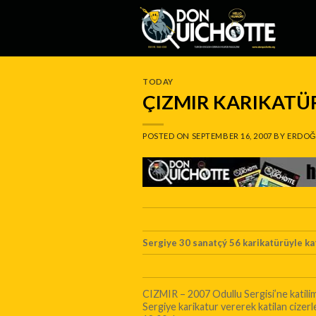
Skip
to
content
TODAY
ÇIZMIR KARIKATÜR
POSTED ON
SEPTEMBER 16, 2007
BY
ERDOĞ
Sergiye 30 sanatçý 56 karikatürüyle ka
CIZMIR – 2007 Odullu Sergisi’ne katiliml
Sergiye karikatur vererek katilan cizerle