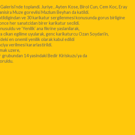
alerisi’nde toplandi. Juriye , Ayten Kose, Birol Cun, Cem Koc, Eray
anisira Muze gorevlisi Mazlum Beyhan da katildi.
atildigindan ve 30 karikatur sergilenmesi konusunda gorus birligine
, once her sanatcidan birer karikatur secildi.
usuldu ve ‘Yenilik’ ana fikrine yaslanilarak,
ya cikan egilime uyularak, genc karikaturcu Ozan Soydan’in,
eki en onemli yenilik olarak kabul edildi
ya verilmesi kararlastirildi.
lmak uzere,
r grubundan 14 yasindaki Bedir Kiriskuzu’ya da
goruldu.