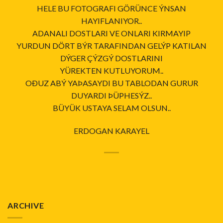
HELE BU FOTOGRAFI GÖRÜNCE ÝNSAN
HAYIFLANIYOR..
ADANALI DOSTLARI VE ONLARI KIRMAYIP
YURDUN DÖRT BÝR TARAFINDAN GELÝP KATILAN
DÝGER ÇÝZGÝ DOSTLARINI
YÜREKTEN KUTLUYORUM..
OÐUZ ABÝ YAÞASAYDI BU TABLODAN GURUR
DUYARDI ÞÜPHESÝZ..
BÜYÜK USTAYA SELAM OLSUN..
ERDOGAN KARAYEL
ARCHIVE