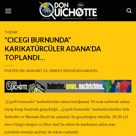
Skip
to
content
TODAY
“CICEGI BURNUNDA”
KARIKATÜRCÜLER ADANA’DA
TOPLANDI…
POSTED ON
JANUARY 22, 2008
BY
ERDOĞAN KARAYEL
„Çiçeði burnunda“ karikatürcüler adana buluþmasý 19 ocak tarihinde adana
tüyap kitap fuarýnda gerçekleþti. „Çiçeði burnunda“ karikatürcülerden Sefa
Sofuoðlu ve Mustafa Öncül’ün çabalarý ile gerçekleþen etkinlik, 20-30 yýl
önce Gýrgýr dergisi ve Oðuz Aral’ýn etkisi ile karikatüre adým atan
çizerlerin nostalji anýlarý ile tekrar canlandý.