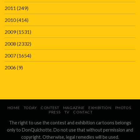
2011
(249)
2010
(414)
2009
(1531)
2008
(2332)
2007
(1654)
2006
(9)
HOME
TODAY
CONTEST
MAGAZINE
EXHIBITION
PHOTOS
PRESS
TV
CONTACT
The right to use the contest and exhibition cartoons belongs
only to DonQuichotte. Do not use that without permission and
copyright. Otherwise, legal remedies will be used.