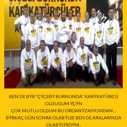
BEN DE BÝR “ÇÝÇEÐÝ BURNUNDA” KARÝKATÜRCÜ
OLDUGUM ÝÇÝN
ÇOK MUTLU OLDUM BU ORGANÝZASYONDAN…
BÝRKAÇ GÜN SONRA OLABÝLSE BEN DE ARALARINDA
OLABÝLÝRDÝM..