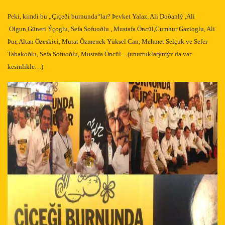
Peki, kimdi bu „Çiçeði burnunda“lar? Þevket Yalaz, Ali Doðanlý ,Ali
Olgun,Güneri Ýçoglu, Sefa Sofuoðlu , Mustafa Öncül,Cumhur Gazioglu, Ali
Þur, Altan Özeskici, Murat Özmenek Yüksel Can, Mehmet Selçuk ve Sefer
Tabakoðlu, Sefa Sofuoðlu, Mustafa Öncül…(unuttuklarýmýz da var
kesinlikle…)