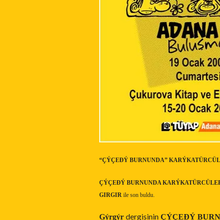
“ÇÝÇEÐÝ BURNUNDA” KARÝKATÜRCÜ
ÇÝÇEÐÝ BURNUNDA KARÝKATÜRCÜLE
GIRGIR
ile son buldu.
dergisinin
Gýrgýr
ÇÝÇEÐÝ BUR