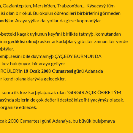
n, Gaziantep’ten, Mersin’den, Trabzon’dan… Kýsacasý tüm
isi olan bir okul. Bu okulun öðrencileri birbirlerini görmeden
andýlar. Araya yýllar da, yollar da girse kopmadýlar.
betteki kaçak uykunun keyfini birlikte tatmýþ, komutandan
inin gediklisi olmuþ asker arkadaþlarý gibi, bir zaman, bir yerde
þtýlar.
örmemiþ, sesini bile duymamýþ ÇÝÇEÐÝ BURNUNDA
z buluþuyor, bir araya geliyor.
RCÜLER’in
günü Adana’da
19 Ocak 2008 Cumartesi
r kendi olanaklarýyla gelecekler.
ýllar sonra ilk kez karþýlaþacak olan “GIRGIR AÇIK ÖÐRETÝM
ýnda sizlerin de çok deðerli desteðinize ihtiyacýmýz olacak.
organize edilecek.
Ocak 2008 Cumartesi günü Adana’ya, bu büyük buluþmaya