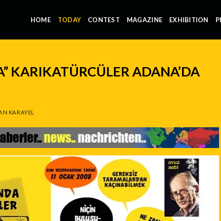
HOME
TODAY
CONTEST
MAGAZINE
EXHIBITION
P
A” KARIKATÜRCÜLER ADANA’DA
AN KARAYEL