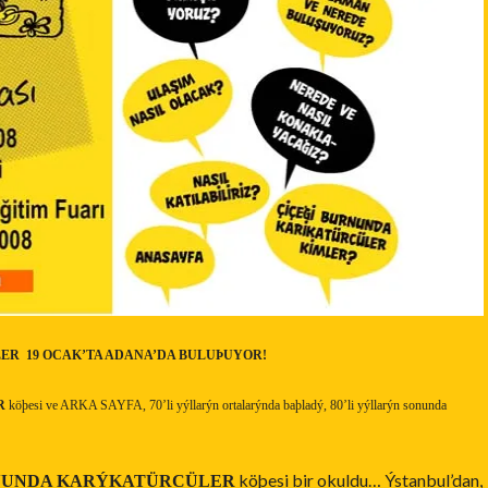
LER
19 OCAK’TA ADANA’DA BULUÞUYOR!
R
köþesi ve ARKA SAYFA, 70’li yýllarýn ortalarýnda baþladý, 80’li yýllarýn sonunda
köþesi bir okuldu… Ýstanbul’dan,
NUNDA KARÝKATÜRCÜLER