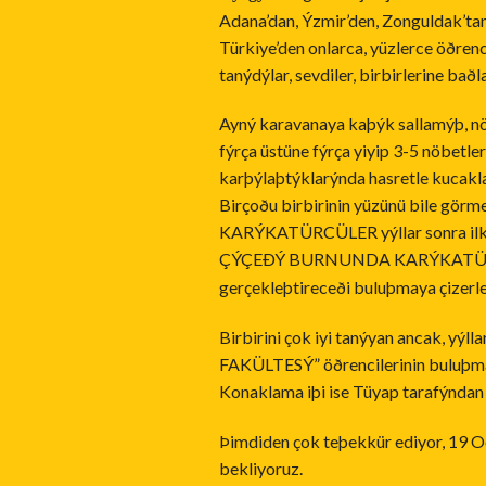
Adana’dan, Ýzmir’den, Zonguldak’ta
Türkiye’den onlarca, yüzlerce öðrenc
tanýdýlar, sevdiler, birbirlerine baðl
Ayný karavanaya kaþýk sallamýþ, nö
fýrça üstüne fýrça yiyip 3-5 nöbetler
karþýlaþtýklarýnda hasretle kucakla
Birçoðu birbirinin yüzünü bile g
KARÝKATÜRCÜLER yýllar sonra ilk ke
ÇÝÇEÐÝ BURNUNDA KARÝKATÜ
gerçekleþtireceði buluþmaya çizerle
Birbirini çok iyi tanýyan ancak, y
FAKÜLTESÝ” öðrencilerinin buluþmas
Konaklama iþi ise Tüyap tarafýndan 
Þimdiden çok teþekkür ediyor, 19 
bekliyoruz.