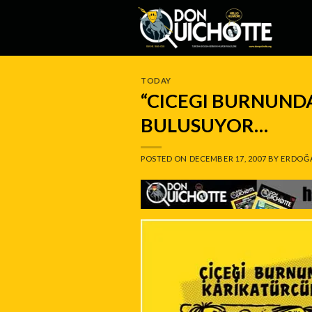
Skip
to
content
TODAY
“CICEGI BURNUND
BULUSUYOR…
POSTED ON
DECEMBER 17, 2007
BY
ERDOĞ