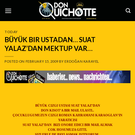
Skip
to
content
TODAY
BÜYÜK BIR USTADAN… SUAT
YALAZ’DAN MEKTUP VAR…
POSTED ON
FEBRUARY 15, 2009
BY
ERDOĞAN KARAYEL
BÜYÜK CIZGI USTASI SUAT YALAZ’DAN
DON KISOT’A BIR MAIL ULASTI..
ÇOCUKLUGUMUZUN CIZGI ROMAN KAHRAMANI KARAOGLAN’IN
YARATICISI
SUAT YALAZ’DAN BIZI ONORE EDICI BIR MAIL ALMAK
COK HOSUMUZA GITTI.
SIZLERLE DE PAYLASMAK ISTIYORUM..