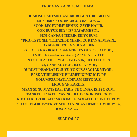
ERDOGAN KARDES, MERHABA..
DONKISOT SITESINE ANCAK BUGUN GIREBILDIM
ISLERIMIN YOGUNLUGU YUZUNDEN..
“COK BEGENDIM” DEMEK
ZAYIF KALIR.
COK BUYUK BIR ” IS” BASARMISSIN..
SENI CANDAN TEBRIK EDIYORUM.
“PROFESYONEL YELPAZEDE YERINI COKTAN ALMISSIN..
ORADA UCUZLUGA DUSMEDEN
GERCEK KARIKATUR SANATINI EN GUZEL BICIMDE ,
USTELIK (similar karikatur) ZENGINLIGIYLE
EN UST DUZEYDE UYGULUYORSUN, HELAL OLSUN..
BU, CAANIM, CIGERIM ULKEMDE,
DURUST INSANLARIN SUYU YOKUS ASAGI AKMIYOR..
BASKA TURLUSUNU BILEMEDIGIMIZ ICIN DE
YOLUMUZA INATLA DEVAM EDIYORUZ.
ERDOGAN KARDES,
NISAN SONU MAYIS BASI PARIS’TE OLMAK ISTIYORUM..
FRANKFURT’TA BIR YAYINCI ILE DE GORUSECEGIM.
KOSULLARI ZORLAYIP SANA DA UGRAMAYI COK ISTIYORUM.
BULUSUP GORUSMEK VE SENI ALNINDAN OPMEK UMUDUYLA,
HOSCA KAL…
SUAT YALAZ