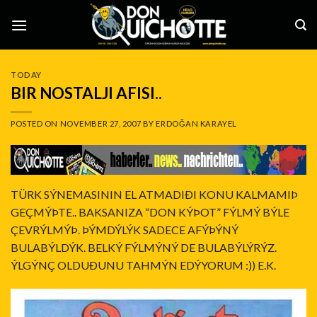
Skip
to
content
TODAY
BIR NOSTALJI AFISI..
POSTED ON
NOVEMBER 27, 2007
BY
ERDOĞAN KARAYEL
TÜRK SÝNEMASININ EL ATMADIÐI KONU KALMAMIÞ
GEÇMÝÞTE.. BAKSANIZA “DON KÝÞOT” FÝLMÝ BÝLE
ÇEVRÝLMÝÞ. ÞÝMDÝLÝK SADECE AFÝÞÝNÝ
BULABÝLDÝK. BELKÝ FÝLMÝNÝ DE BULABÝLÝRÝZ.
ÝLGÝNÇ OLDUÐUNU TAHMÝN EDÝYORUM :)) E.K.