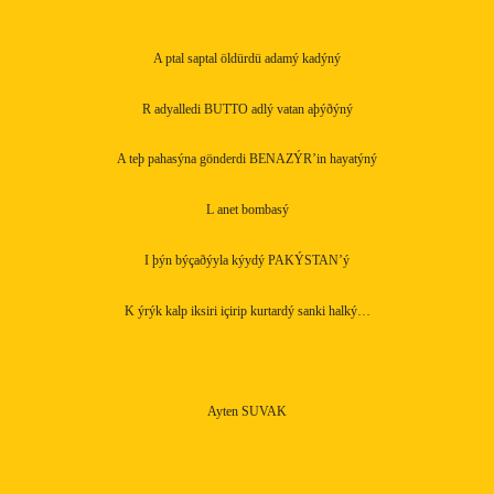
A ptal saptal öldürdü adamý kadýný
R adyalledi BUTTO adlý vatan aþýðýný
A teþ pahasýna gönderdi BENAZÝR’in hayatýný
L anet bombasý
I þýn býçaðýyla kýydý PAKÝSTAN’ý
K ýrýk kalp iksiri içirip kurtardý sanki halký…
Ayten SUVAK