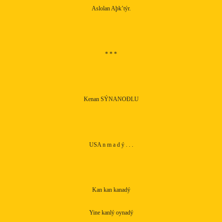
Aslolan Aþk’týr.
* * *
Kenan SÝNANOÐLU
USA n m a d ý . . .
Kan kan kanadý
Yine kanlý oynadý