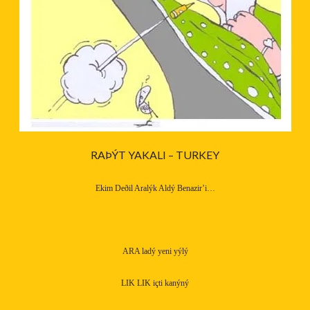
RAÞÝT YAKALI – TURKEY
Ekim Deðil Aralýk Aldý Benazir’i…
ARA ladý yeni yýlý
LIK LIK içti kanýný