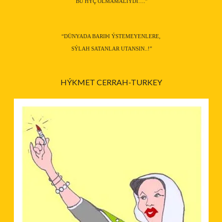
BU HÝÇ OLMAMALIYDI….”
“DÜNYADA BARIÞI ÝSTEMEYENLERE,
SÝLAH SATANLAR UTANSIN..!”
HÝKMET CERRAH-TURKEY