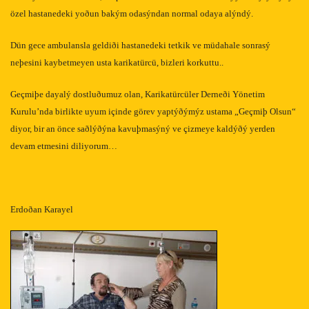
özel hastanedeki yoðun bakým odasýndan normal odaya alýndý.
Dün gece ambulansla geldiði hastanedeki tetkik ve müdahale sonrasý
neþesini kaybetmeyen usta karikatürcü, bizleri korkuttu..
Geçmiþe dayalý dostluðumuz olan, Karikatürcüler Derneði Yönetim
Kurulu’nda birlikte uyum içinde görev yaptýðýmýz ustama „Geçmiþ Olsun“
diyor, bir an önce saðlýðýna kavuþmasýný ve çizmeye kaldýðý yerden
devam etmesini diliyorum…
Erdoðan Karayel