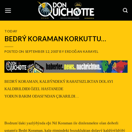
Skip
to
content
TODAY
BEDRÝ KORAMAN KORKUTTU…
POSTED ON
SEPTEMBER 12, 2007
BY
ERDOĞAN KARAYEL
BEDRÝ KORAMAN, KALBÝNDEKÝ RAHATSIZLIKTAN DOLAYI
KALDIRILDIÐI ÖZEL HASTANEDE
YOÐUN BAKIM ODASI’NDAN ÇIKARILDI…
Bodrum’daki yazlýðýnda eþi Nil Koraman ile dinlenmekte olan deðerli
ustamýz Bedri Koraman, kalp ritmindeki bozukluktan dolayý kaldýrýldýðý