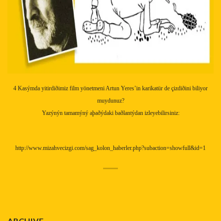
4 Kasýmda yitirdiðimiz film yönetmeni Artun Yeres’in karikatür de çizdiðini biliyor
muydunuz?
Yazýnýn tamamýný aþaðýdaki baðlantýdan izleyebilirsiniz:
http://www.mizahvecizgi.com/sag_kolon_haberler.php?subaction=showfull&id=1
ARCHIVE