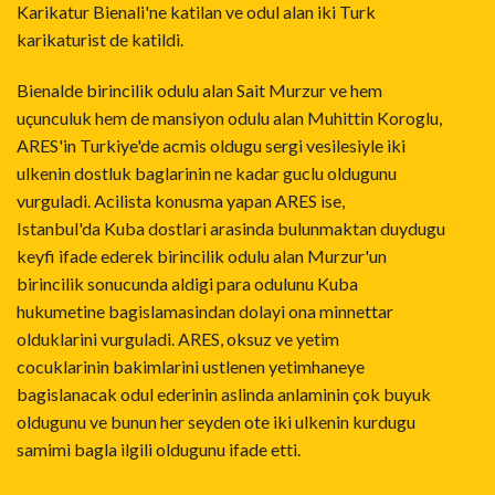
Karikatur Bienali'ne katilan ve odul alan iki Turk
karikaturist de katildi.
Bienalde birincilik odulu alan Sait Murzur ve hem
uçunculuk hem de mansiyon odulu alan Muhittin Koroglu,
ARES'in Turkiye'de acmis oldugu sergi vesilesiyle iki
ulkenin dostluk baglarinin ne kadar guclu oldugunu
vurguladi. Acilista konusma yapan ARES ise,
Istanbul'da Kuba dostlari arasinda bulunmaktan duydugu
keyfi ifade ederek birincilik odulu alan Murzur'un
birincilik sonucunda aldigi para odulunu Kuba
hukumetine bagislamasindan dolayi ona minnettar
olduklarini vurguladi. ARES, oksuz ve yetim
cocuklarinin bakimlarini ustlenen yetimhaneye
bagislanacak odul ederinin aslinda anlaminin çok buyuk
oldugunu ve bunun her seyden ote iki ulkenin kurdugu
samimi bagla ilgili oldugunu ifade etti.