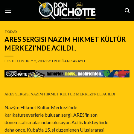
Skip
to
content
TODAY
ARES SERGISI NAZIM HIKMET KÜLTÜR
MERKEZI’NDE ACILDI..
POSTED ON
JULY 2, 2007
BY
ERDOĞAN KARAYEL
ARES SERGISI NAZIM HIKMET KULTUR MERKEZI'NDE ACILDI
Nazým Hikmet Kultur Merkezi'nde
karikaturseverlerle bulusan sergi, ARES'in son
donem calismalarindan olusuyor. Acilis kokteylinde
daha once, Kuba'da 15. si duzenlenen Uluslararasi