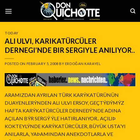
Skip
to
content
TODAY
ALI ULVI, KARIKATÜRCÜLER
DERNEGI’NDE BIR SERGIYLE ANILIYOR..
POSTED ON
FEBRUARY 5, 2008
BY
ERDOĞAN KARAYEL
ARAMIZDAN AYRILAN TÜRK KARÝKATÜRÜNÜN
DUAYENLERÝNDEN ALI ULVI ERSOY, GEÇTÝÐÝMÝZ
HAFTA KARÝKATÜRCÜLER DERNEÐÝ’NDE ADINA
AÇILAN BÝR SERGÝ ÝLE HATIRLANIYOR.. AÇILIÞ
KOKTEYLÝNDE KARÝKATÜRCÜLER, BÜYÜK USTA’YI
ANILARLA, YAÞAMINDAN ANEKDOTLARLA VE