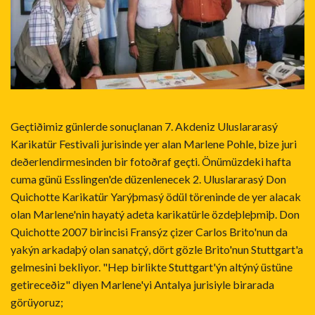
Geçtiðimiz günlerde sonuçlanan 7. Akdeniz Uluslararasý
Karikatür Festivali jurisinde yer alan Marlene Pohle, bize juri
deðerlendirmesinden bir fotoðraf geçti. Önümüzdeki hafta
cuma günü Esslingen'de düzenlenecek 2. Uluslararasý Don
Quichotte Karikatür Yarýþmasý ödül töreninde de yer alacak
olan Marlene'nin hayatý adeta karikatürle özdeþleþmiþ. Don
Quichotte 2007 birincisi Fransýz çizer Carlos Brito'nun da
yakýn arkadaþý olan sanatçý, dört gözle Brito'nun Stuttgart'a
gelmesini bekliyor. "Hep birlikte Stuttgart'ýn altýný üstüne
getireceðiz" diyen Marlene'yi Antalya jurisiyle birarada
görüyoruz;