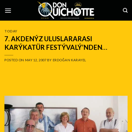
Skip
to
content
TODAY
7. AKDENÝZ ULUSLARARASI
KARÝKATÜR FESTÝVALÝ’NDEN…
POSTED ON
MAY 12, 2007
BY
ERDOĞAN KARAYEL